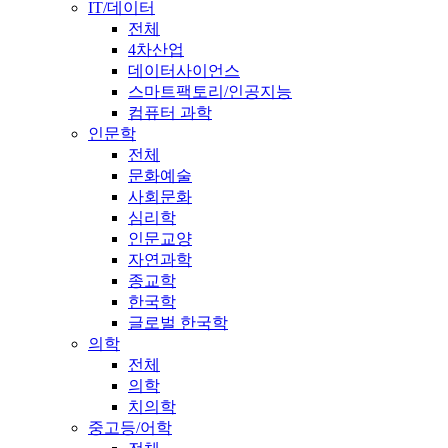
IT/데이터
전체
4차산업
데이터사이언스
스마트팩토리/인공지능
컴퓨터 과학
인문학
전체
문화예술
사회문화
심리학
인문교양
자연과학
종교학
한국학
글로벌 한국학
의학
전체
의학
치의학
중고등/어학