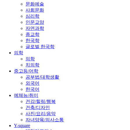
문화예술
사회문화
심리학
인문교양
자연과학
종교학
한국학
글로벌 한국학
의학
의학
치의학
중고등/어학
공부법/대학생활
외국어
한국어
예체능/취미
건강/힐링/행복
건축/디자인
사진/요리/음악
자녀양육/의사소통
Y-square