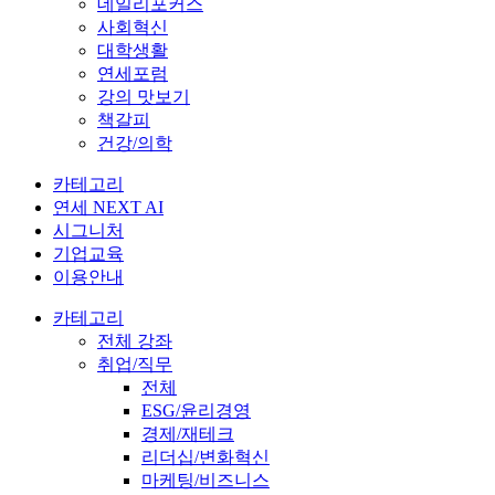
데일리포커스
사회혁신
대학생활
연세포럼
강의 맛보기
책갈피
건강/의학
카테고리
연세 NEXT AI
시그니처
기업교육
이용안내
카테고리
전체 강좌
취업/직무
전체
ESG/윤리경영
경제/재테크
리더십/변화혁신
마케팅/비즈니스