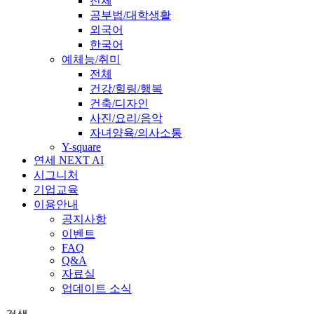
전체
공부법/대학생활
외국어
한국어
예체능/취미
전체
건강/힐링/행복
건축/디자인
사진/요리/음악
자녀양육/의사소통
Y-square
연세 NEXT AI
시그니처
기업교육
이용안내
공지사항
이벤트
FAQ
Q&A
자료실
업데이트 소식