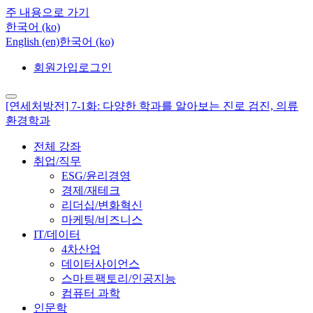
주 내용으로 가기
한국어 ‎(ko)‎
English ‎(en)‎
한국어 ‎(ko)‎
회원가입
로그인
[연세처방전] 7-1화: 다양한 학과를 알아보는 진로 검진, 의류
환경학과
전체 강좌
취업/직무
ESG/윤리경영
경제/재테크
리더십/변화혁신
마케팅/비즈니스
IT/데이터
4차산업
데이터사이언스
스마트팩토리/인공지능
컴퓨터 과학
인문학