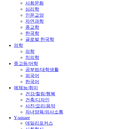
사회문화
심리학
인문교양
자연과학
종교학
한국학
글로벌 한국학
의학
의학
치의학
중고등/어학
공부법/대학생활
외국어
한국어
예체능/취미
건강/힐링/행복
건축/디자인
사진/요리/음악
자녀양육/의사소통
Y-square
데일리포커스