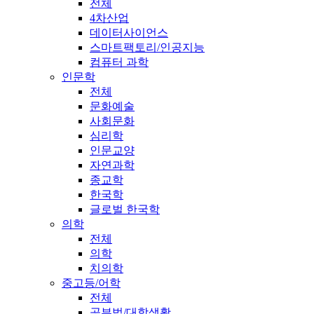
전체
4차산업
데이터사이언스
스마트팩토리/인공지능
컴퓨터 과학
인문학
전체
문화예술
사회문화
심리학
인문교양
자연과학
종교학
한국학
글로벌 한국학
의학
전체
의학
치의학
중고등/어학
전체
공부법/대학생활