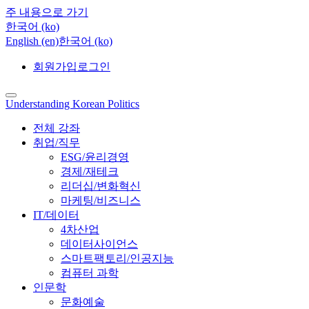
주 내용으로 가기
한국어 ‎(ko)‎
English ‎(en)‎
한국어 ‎(ko)‎
회원가입
로그인
Understanding Korean Politics
전체 강좌
취업/직무
ESG/윤리경영
경제/재테크
리더십/변화혁신
마케팅/비즈니스
IT/데이터
4차산업
데이터사이언스
스마트팩토리/인공지능
컴퓨터 과학
인문학
문화예술