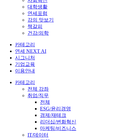
사회혁신
대학생활
연세포럼
강의 맛보기
책갈피
건강/의학
카테고리
연세 NEXT AI
시그니처
기업교육
이용안내
카테고리
전체 강좌
취업/직무
전체
ESG/윤리경영
경제/재테크
리더십/변화혁신
마케팅/비즈니스
IT/데이터