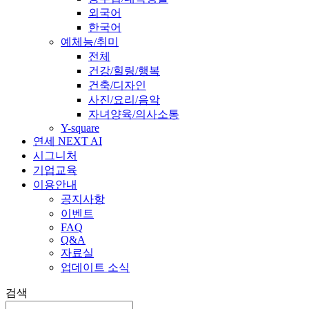
외국어
한국어
예체능/취미
전체
건강/힐링/행복
건축/디자인
사진/요리/음악
자녀양육/의사소통
Y-square
연세 NEXT AI
시그니처
기업교육
이용안내
공지사항
이벤트
FAQ
Q&A
자료실
업데이트 소식
검색