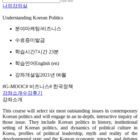
나의강의실
Understanding Korean Politics
분야
마케팅/비즈니스
수료증
미발급
학습시간
7시간 23분
학습언어
English ‎(en)‎
강좌개설일
2021년 06월
#G-MOOC
# 비즈니스
# 한국정책
강좌소개
수강후기
강좌소개
This course will select six most outstanding issues in contemporary
Korean politics and will engage in an in-depth, interactive inquiry of
those issue. They include Korean politics in history, institutional
setting of Korean politics, and dynamics of political culture in
Korea, profiles of political leadership, myth and reality of the
developmental state and the Korean economic miracle, and debates