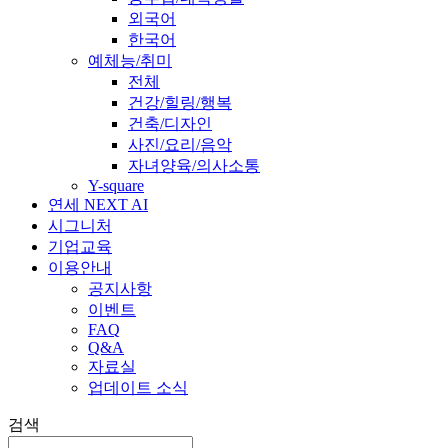
외국어
한국어
예체능/취미
전체
건강/힐링/행복
건축/디자인
사진/요리/음악
자녀양육/의사소통
Y-square
연세 NEXT AI
시그니처
기업교육
이용안내
공지사항
이벤트
FAQ
Q&A
자료실
업데이트 소식
검색