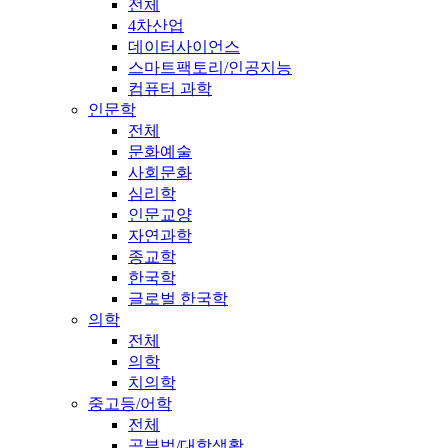
전체
4차산업
데이터사이언스
스마트팩토리/인공지능
컴퓨터 과학
인문학
전체
문화예술
사회문화
심리학
인문교양
자연과학
종교학
한국학
글로벌 한국학
의학
전체
의학
치의학
중고등/어학
전체
공부법/대학생활