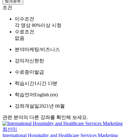
링크공유
조건
이수조건
각 영상 80%이상 시청
수료조건
없음
분야
마케팅/비즈니스
강의자
신현한
수료증
미발급
학습시간
1시간 13분
학습언어
English ‎(en)‎
강좌개설일
2021년 06월
관련 분야의 다른 강좌를 확인해 보세요.
최선미
International Hospitality and Healthcare Services Marketing