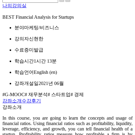
나의강의실
BEST
Financial Analysis for Startups
분야
마케팅/비즈니스
강의자
신현한
수료증
미발급
학습시간
1시간 13분
학습언어
English ‎(en)‎
강좌개설일
2021년 06월
#G-MOOC
# 재무분석
# 스타트업
# 경제
강좌소개
수강후기
강좌소개
In this course, you are going to learn the concepts and usage of
financial ratios. Using financial ratios such as profitability, liquidity,
leverage, efficiency, and growth, you can tell financial health of a
startup. Profitability ratios measure how profitable a firm is by