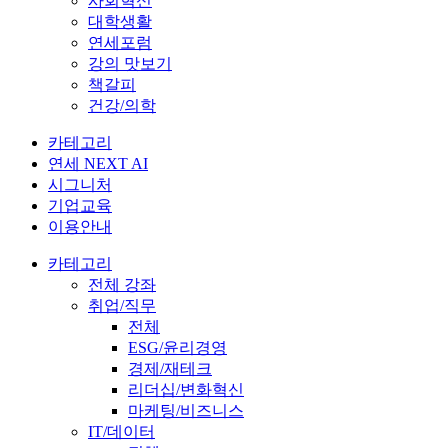
사회혁신
대학생활
연세포럼
강의 맛보기
책갈피
건강/의학
카테고리
연세 NEXT AI
시그니처
기업교육
이용안내
카테고리
전체 강좌
취업/직무
전체
ESG/윤리경영
경제/재테크
리더십/변화혁신
마케팅/비즈니스
IT/데이터