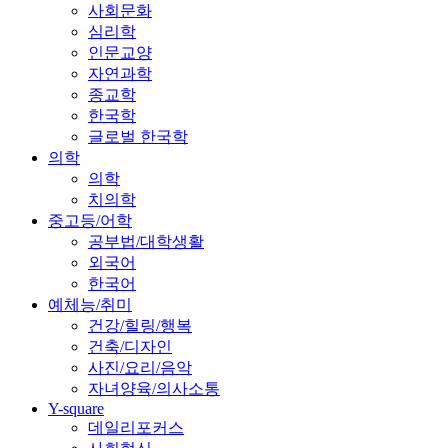
사회문화
심리학
인문교양
자연과학
종교학
한국학
글로벌 한국학
의학
의학
치의학
중고등/어학
공부법/대학생활
외국어
한국어
예체능/취미
건강/힐링/행복
건축/디자인
사진/요리/음악
자녀양육/의사소통
Y-square
데일리포커스