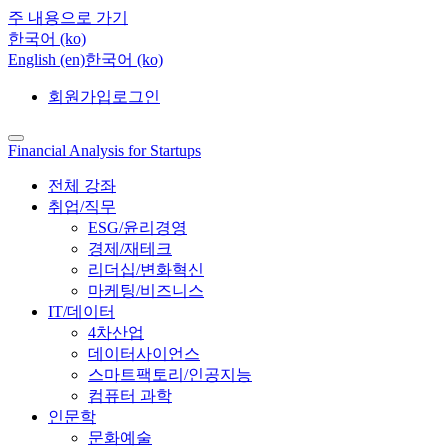
주 내용으로 가기
한국어 ‎(ko)‎
English ‎(en)‎
한국어 ‎(ko)‎
회원가입
로그인
Financial Analysis for Startups
전체 강좌
취업/직무
ESG/윤리경영
경제/재테크
리더십/변화혁신
마케팅/비즈니스
IT/데이터
4차산업
데이터사이언스
스마트팩토리/인공지능
컴퓨터 과학
인문학
문화예술