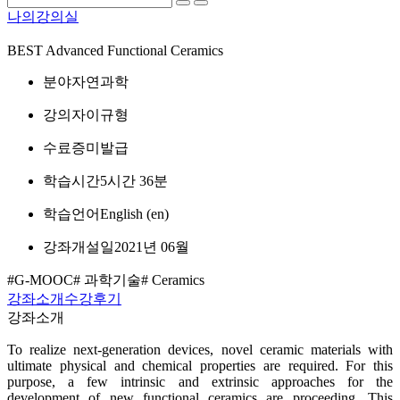
나의강의실
BEST
Advanced Functional Ceramics
분야
자연과학
강의자
이규형
수료증
미발급
학습시간
5시간 36분
학습언어
English ‎(en)‎
강좌개설일
2021년 06월
#G-MOOC
# 과학기술
# Ceramics
강좌소개
수강후기
강좌소개
To realize next-generation devices, novel ceramic materials with
ultimate physical and chemical properties are required. For this
purpose, a few intrinsic and extrinsic approaches for the
development of new functional ceramics are proceeding. This