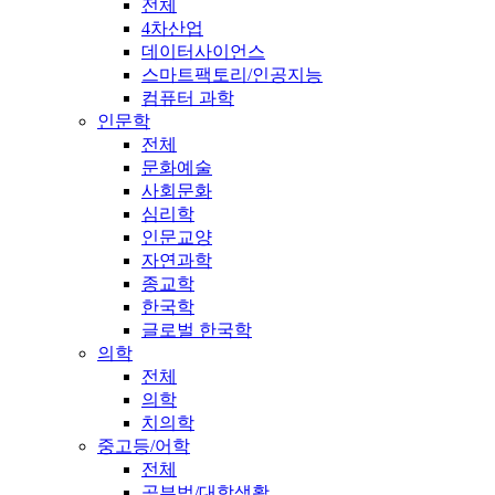
전체
4차산업
데이터사이언스
스마트팩토리/인공지능
컴퓨터 과학
인문학
전체
문화예술
사회문화
심리학
인문교양
자연과학
종교학
한국학
글로벌 한국학
의학
전체
의학
치의학
중고등/어학
전체
공부법/대학생활