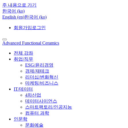
주 내용으로 가기
한국어 ‎(ko)‎
English ‎(en)‎
한국어 ‎(ko)‎
회원가입
로그인
Advanced Functional Ceramics
전체 강좌
취업/직무
ESG/윤리경영
경제/재테크
리더십/변화혁신
마케팅/비즈니스
IT/데이터
4차산업
데이터사이언스
스마트팩토리/인공지능
컴퓨터 과학
인문학
문화예술