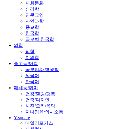
사회문화
심리학
인문교양
자연과학
종교학
한국학
글로벌 한국학
의학
의학
치의학
중고등/어학
공부법/대학생활
외국어
한국어
예체능/취미
건강/힐링/행복
건축/디자인
사진/요리/음악
자녀양육/의사소통
Y-square
데일리포커스