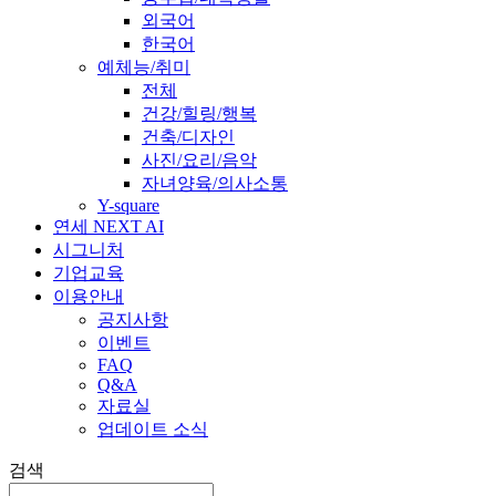
외국어
한국어
예체능/취미
전체
건강/힐링/행복
건축/디자인
사진/요리/음악
자녀양육/의사소통
Y-square
연세 NEXT AI
시그니처
기업교육
이용안내
공지사항
이벤트
FAQ
Q&A
자료실
업데이트 소식
검색