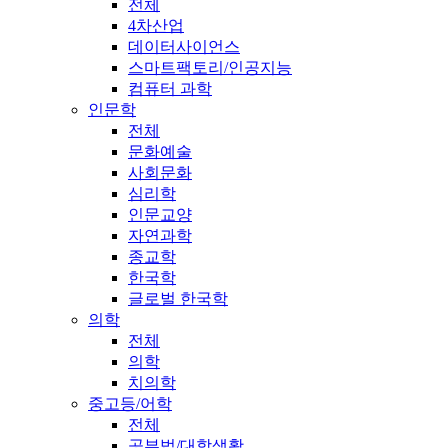
전체
4차산업
데이터사이언스
스마트팩토리/인공지능
컴퓨터 과학
인문학
전체
문화예술
사회문화
심리학
인문교양
자연과학
종교학
한국학
글로벌 한국학
의학
전체
의학
치의학
중고등/어학
전체
공부법/대학생활