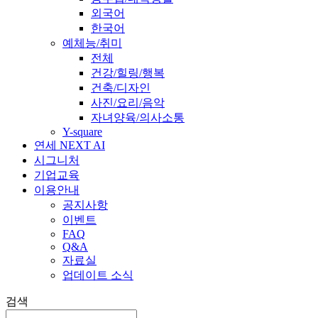
외국어
한국어
예체능/취미
전체
건강/힐링/행복
건축/디자인
사진/요리/음악
자녀양육/의사소통
Y-square
연세 NEXT AI
시그니처
기업교육
이용안내
공지사항
이벤트
FAQ
Q&A
자료실
업데이트 소식
검색