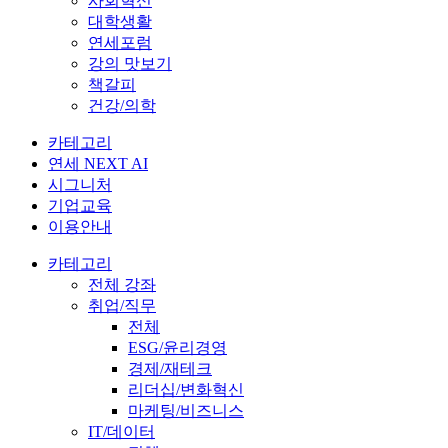
사회혁신
대학생활
연세포럼
강의 맛보기
책갈피
건강/의학
카테고리
연세 NEXT AI
시그니처
기업교육
이용안내
카테고리
전체 강좌
취업/직무
전체
ESG/윤리경영
경제/재테크
리더십/변화혁신
마케팅/비즈니스
IT/데이터