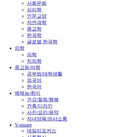
사회문화
심리학
인문교양
자연과학
종교학
한국학
글로벌 한국학
의학
의학
치의학
중고등/어학
공부법/대학생활
외국어
한국어
예체능/취미
건강/힐링/행복
건축/디자인
사진/요리/음악
자녀양육/의사소통
Y-square
데일리포커스