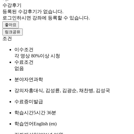
수강후기
등록된 수강후기가 없습니다.
로그인하시면 강좌에 등록할 수 있습니다.
좋아요
링크공유
조건
이수조건
각 영상 80%이상 시청
수료조건
없음
분야
자연과학
강의자
홍대식, 김성륜, 김광순, 채찬병, 김성국
수료증
미발급
학습시간
5시간 36분
학습언어
English ‎(en)‎