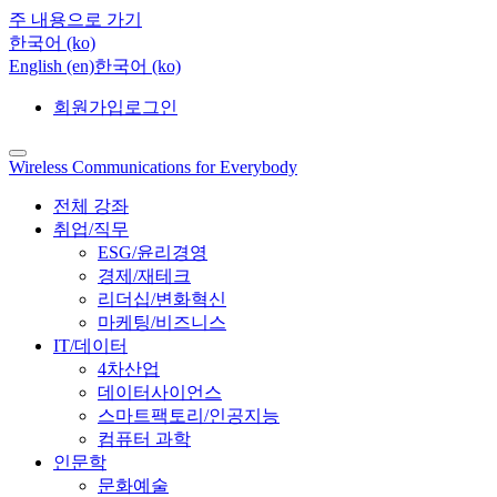
주 내용으로 가기
한국어 ‎(ko)‎
English ‎(en)‎
한국어 ‎(ko)‎
회원가입
로그인
Wireless Communications for Everybody
전체 강좌
취업/직무
ESG/윤리경영
경제/재테크
리더십/변화혁신
마케팅/비즈니스
IT/데이터
4차산업
데이터사이언스
스마트팩토리/인공지능
컴퓨터 과학
인문학
문화예술