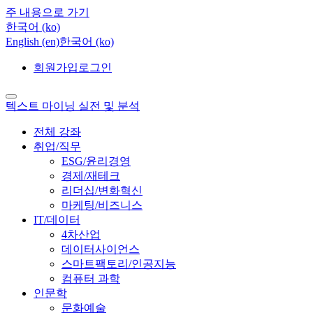
주 내용으로 가기
한국어 ‎(ko)‎
English ‎(en)‎
한국어 ‎(ko)‎
회원가입
로그인
텍스트 마이닝 실전 및 분석
전체 강좌
취업/직무
ESG/윤리경영
경제/재테크
리더십/변화혁신
마케팅/비즈니스
IT/데이터
4차산업
데이터사이언스
스마트팩토리/인공지능
컴퓨터 과학
인문학
문화예술