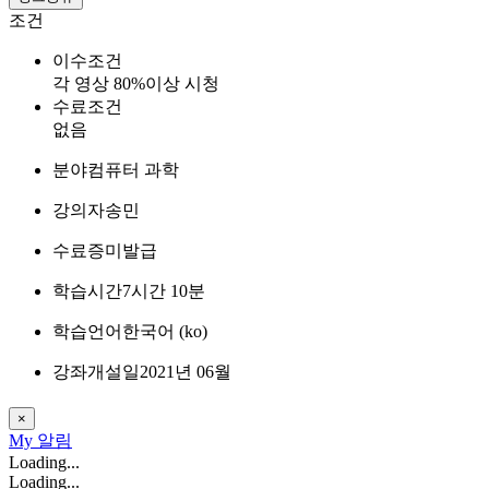
조건
이수조건
각 영상 80%이상 시청
수료조건
없음
분야
컴퓨터 과학
강의자
송민
수료증
미발급
학습시간
7시간 10분
학습언어
한국어 ‎(ko)‎
강좌개설일
2021년 06월
×
My
알림
Loading...
Loading...