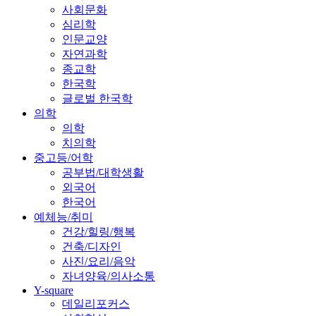
사회문화
심리학
인문교양
자연과학
종교학
한국학
글로벌 한국학
의학
의학
치의학
중고등/어학
공부법/대학생활
외국어
한국어
예체능/취미
건강/힐링/행복
건축/디자인
사진/요리/음악
자녀양육/의사소통
Y-square
데일리포커스