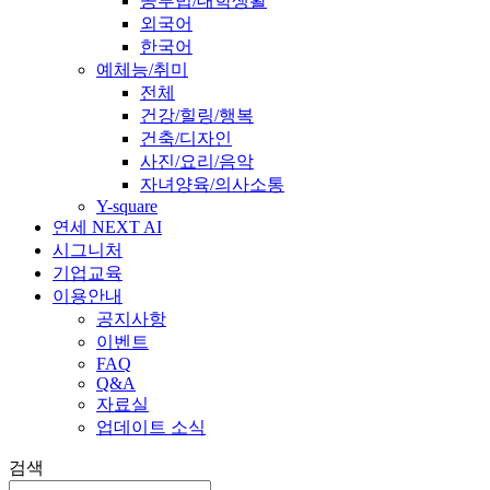
공부법/대학생활
외국어
한국어
예체능/취미
전체
건강/힐링/행복
건축/디자인
사진/요리/음악
자녀양육/의사소통
Y-square
연세 NEXT AI
시그니처
기업교육
이용안내
공지사항
이벤트
FAQ
Q&A
자료실
업데이트 소식
검색