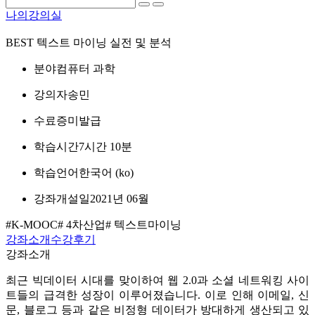
나의강의실
BEST
텍스트 마이닝 실전 및 분석
분야
컴퓨터 과학
강의자
송민
수료증
미발급
학습시간
7시간 10분
학습언어
한국어 ‎(ko)‎
강좌개설일
2021년 06월
#K-MOOC
# 4차산업
# 텍스트마이닝
강좌소개
수강후기
강좌소개
최근 빅데이터 시대를 맞이하여 웹 2.0과 소셜 네트워킹 사이
트들의 급격한 성장이 이루어졌습니다. 이로 인해 이메일, 신
문, 블로그 등과 같은 비정형 데이터가 방대하게 생산되고 있