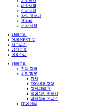
사회혁신
대학생활
연세포럼
강의 맛보기
책갈피
건강/의학
카테고리
연세 NEXT AI
시그니처
기업교육
이용안내
카테고리
전체 강좌
취업/직무
전체
ESG/윤리경영
경제/재테크
리더십/변화혁신
마케팅/비즈니스
IT/데이터