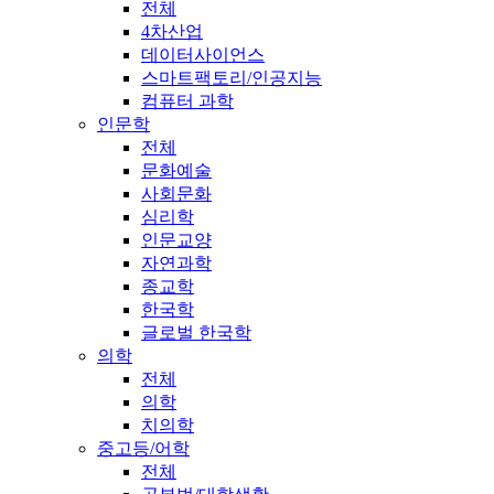
전체
4차산업
데이터사이언스
스마트팩토리/인공지능
컴퓨터 과학
인문학
전체
문화예술
사회문화
심리학
인문교양
자연과학
종교학
한국학
글로벌 한국학
의학
전체
의학
치의학
중고등/어학
전체