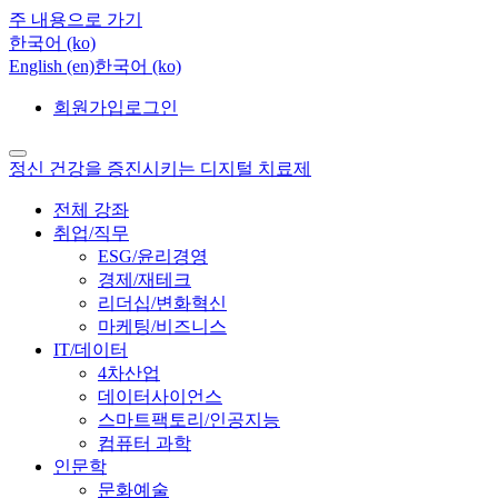
주 내용으로 가기
한국어 ‎(ko)‎
English ‎(en)‎
한국어 ‎(ko)‎
회원가입
로그인
정신 건강을 증진시키는 디지털 치료제
전체 강좌
취업/직무
ESG/윤리경영
경제/재테크
리더십/변화혁신
마케팅/비즈니스
IT/데이터
4차산업
데이터사이언스
스마트팩토리/인공지능
컴퓨터 과학
인문학
문화예술