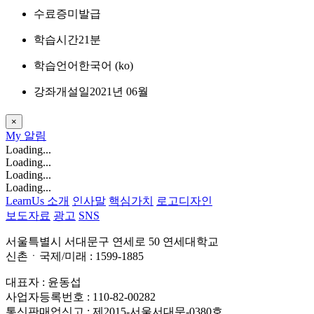
수료증
미발급
학습시간
21분
학습언어
한국어 ‎(ko)‎
강좌개설일
2021년 06월
×
My
알림
Loading...
Loading...
Loading...
Loading...
LearnUs 소개
인사말
핵심가치
로고디자인
보도자료
광고
SNS
서울특별시 서대문구 연세로 50 연세대학교
신촌ㆍ국제/미래 : 1599-1885
대표자 : 윤동섭
사업자등록번호 : 110-82-00282
통신판매업신고 : 제2015-서울서대문-0380호