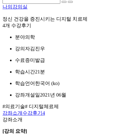
나의강의실
정신 건강을 증진시키는 디지털 치료제
4개 수강후기
분야
의학
강의자
김진우
수료증
미발급
학습시간
21분
학습언어
한국어 ‎(ko)‎
강좌개설일
2021년 06월
#의료기술
# 디지털체료제
강좌소개
수강후기
4
강좌소개
[강의 요약]