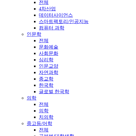
전체
4차산업
데이터사이언스
스마트팩토리/인공지능
컴퓨터 과학
인문학
전체
문화예술
사회문화
심리학
인문교양
자연과학
종교학
한국학
글로벌 한국학
의학
전체
의학
치의학
중고등/어학
전체