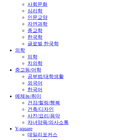
사회문화
심리학
인문교양
자연과학
종교학
한국학
글로벌 한국학
의학
의학
치의학
중고등/어학
공부법/대학생활
외국어
한국어
예체능/취미
건강/힐링/행복
건축/디자인
사진/요리/음악
자녀양육/의사소통
Y-square
데일리포커스