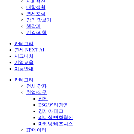
사회혁신
대학생활
연세포럼
강의 맛보기
책갈피
건강/의학
카테고리
연세 NEXT AI
시그니처
기업교육
이용안내
카테고리
전체 강좌
취업/직무
전체
ESG/윤리경영
경제/재테크
리더십/변화혁신
마케팅/비즈니스
IT/데이터