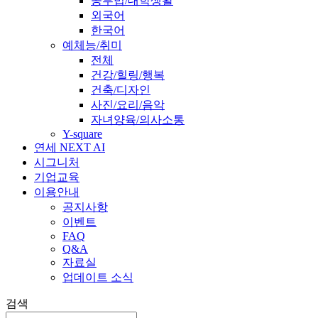
공부법/대학생활
외국어
한국어
예체능/취미
전체
건강/힐링/행복
건축/디자인
사진/요리/음악
자녀양육/의사소통
Y-square
연세 NEXT AI
시그니처
기업교육
이용안내
공지사항
이벤트
FAQ
Q&A
자료실
업데이트 소식
검색