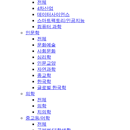
전체
4차산업
데이터사이언스
스마트팩토리/인공지능
컴퓨터 과학
인문학
전체
문화예술
사회문화
심리학
인문교양
자연과학
종교학
한국학
글로벌 한국학
의학
전체
의학
치의학
중고등/어학
전체