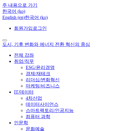
주 내용으로 가기
한국어 ‎(ko)‎
English ‎(en)‎
한국어 ‎(ko)‎
회원가입
로그인
도시, 기후 변화와 에너지 전환 혁신의 중심
전체 강좌
취업/직무
ESG/윤리경영
경제/재테크
리더십/변화혁신
마케팅/비즈니스
IT/데이터
4차산업
데이터사이언스
스마트팩토리/인공지능
컴퓨터 과학
인문학
문화예술