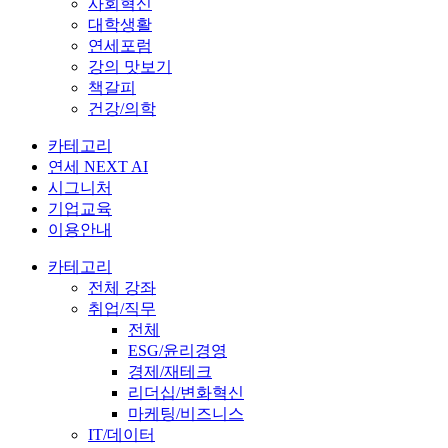
사회혁신
대학생활
연세포럼
강의 맛보기
책갈피
건강/의학
카테고리
연세 NEXT AI
시그니처
기업교육
이용안내
카테고리
전체 강좌
취업/직무
전체
ESG/윤리경영
경제/재테크
리더십/변화혁신
마케팅/비즈니스
IT/데이터