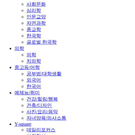
사회문화
심리학
인문교양
자연과학
종교학
한국학
글로벌 한국학
의학
의학
치의학
중고등/어학
공부법/대학생활
외국어
한국어
예체능/취미
건강/힐링/행복
건축/디자인
사진/요리/음악
자녀양육/의사소통
Y-square
데일리포커스