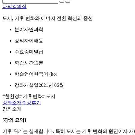
나의강의실
도시, 기후 변화와 에너지 전환 혁신의 중심
분야
자연과학
강의자
이태동
수료증
미발급
학습시간
12분
학습언어
한국어 ‎(ko)‎
강좌개설일
2021년 06월
#친환경
# 기후변화
# 도시
강좌소개
수강후기
강좌소개
[강의 요약]
기후 위기는 실재합니다. 특히 도시는 기후 변화의 원인이자 재