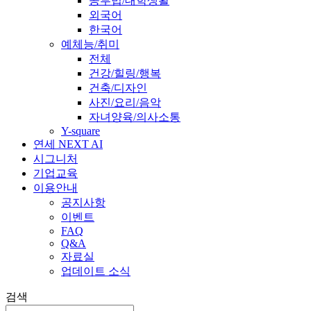
공부법/대학생활
외국어
한국어
예체능/취미
전체
건강/힐링/행복
건축/디자인
사진/요리/음악
자녀양육/의사소통
Y-square
연세 NEXT AI
시그니처
기업교육
이용안내
공지사항
이벤트
FAQ
Q&A
자료실
업데이트 소식
검색