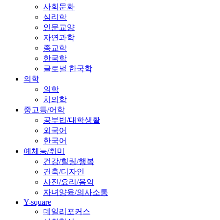
사회문화
심리학
인문교양
자연과학
종교학
한국학
글로벌 한국학
의학
의학
치의학
중고등/어학
공부법/대학생활
외국어
한국어
예체능/취미
건강/힐링/행복
건축/디자인
사진/요리/음악
자녀양육/의사소통
Y-square
데일리포커스