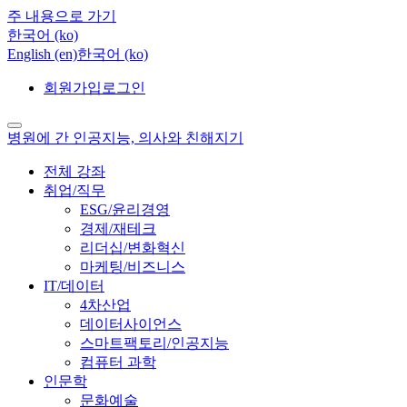
주 내용으로 가기
한국어 ‎(ko)‎
English ‎(en)‎
한국어 ‎(ko)‎
회원가입
로그인
병원에 간 인공지능, 의사와 친해지기
전체 강좌
취업/직무
ESG/윤리경영
경제/재테크
리더십/변화혁신
마케팅/비즈니스
IT/데이터
4차산업
데이터사이언스
스마트팩토리/인공지능
컴퓨터 과학
인문학
문화예술