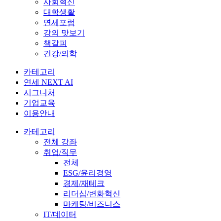
사회혁신
대학생활
연세포럼
강의 맛보기
책갈피
건강/의학
카테고리
연세 NEXT AI
시그니처
기업교육
이용안내
카테고리
전체 강좌
취업/직무
전체
ESG/윤리경영
경제/재테크
리더십/변화혁신
마케팅/비즈니스
IT/데이터