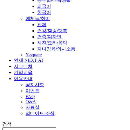
공부법/대학생활
외국어
한국어
예체능/취미
전체
건강/힐링/행복
건축/디자인
사진/요리/음악
자녀양육/의사소통
Y-square
연세 NEXT AI
시그니처
기업교육
이용안내
공지사항
이벤트
FAQ
Q&A
자료실
업데이트 소식
검색