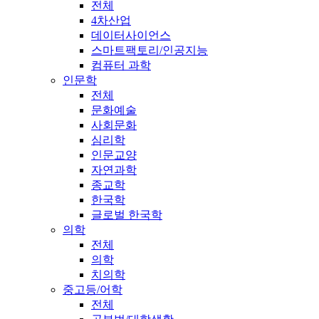
전체
4차산업
데이터사이언스
스마트팩토리/인공지능
컴퓨터 과학
인문학
전체
문화예술
사회문화
심리학
인문교양
자연과학
종교학
한국학
글로벌 한국학
의학
전체
의학
치의학
중고등/어학
전체