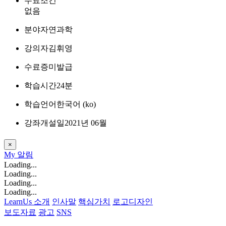
수료조건
없음
분야
자연과학
강의자
김휘영
수료증
미발급
학습시간
24분
학습언어
한국어 ‎(ko)‎
강좌개설일
2021년 06월
×
My
알림
Loading...
Loading...
Loading...
Loading...
LearnUs 소개
인사말
핵심가치
로고디자인
보도자료
광고
SNS