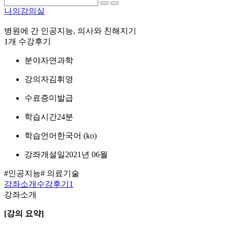
나의강의실
병원에 간 인공지능, 의사와 친해지기
1개 수강후기
분야
자연과학
강의자
김휘영
수료증
미발급
학습시간
24분
학습언어
한국어 ‎(ko)‎
강좌개설일
2021년 06월
#인공지능
# 의료기술
강좌소개
수강후기
1
강좌소개
[강의 요약]