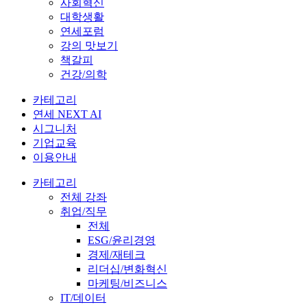
사회혁신
대학생활
연세포럼
강의 맛보기
책갈피
건강/의학
카테고리
연세 NEXT AI
시그니처
기업교육
이용안내
카테고리
전체 강좌
취업/직무
전체
ESG/윤리경영
경제/재테크
리더십/변화혁신
마케팅/비즈니스
IT/데이터