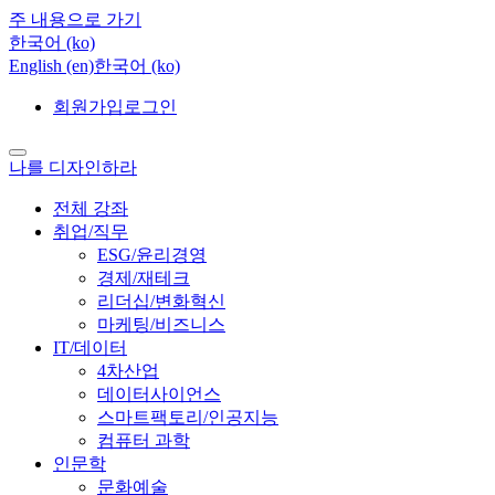
주 내용으로 가기
한국어 ‎(ko)‎
English ‎(en)‎
한국어 ‎(ko)‎
회원가입
로그인
나를 디자인하라
전체 강좌
취업/직무
ESG/윤리경영
경제/재테크
리더십/변화혁신
마케팅/비즈니스
IT/데이터
4차산업
데이터사이언스
스마트팩토리/인공지능
컴퓨터 과학
인문학
문화예술