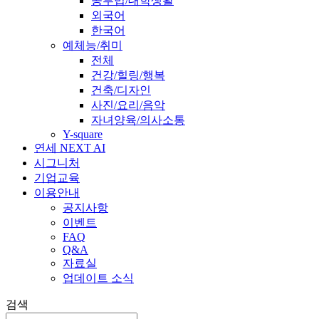
공부법/대학생활
외국어
한국어
예체능/취미
전체
건강/힐링/행복
건축/디자인
사진/요리/음악
자녀양육/의사소통
Y-square
연세 NEXT AI
시그니처
기업교육
이용안내
공지사항
이벤트
FAQ
Q&A
자료실
업데이트 소식
검색