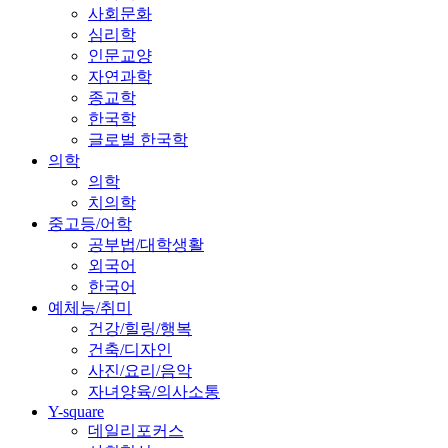
사회문화
심리학
인문교양
자연과학
종교학
한국학
글로벌 한국학
의학
의학
치의학
중고등/어학
공부법/대학생활
외국어
한국어
예체능/취미
건강/힐링/행복
건축/디자인
사진/요리/음악
자녀양육/의사소통
Y-square
데일리포커스