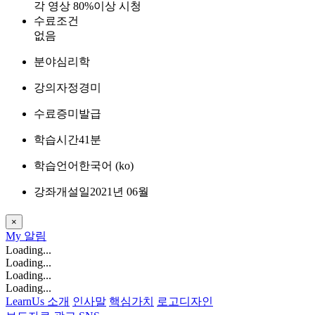
각 영상 80%이상 시청
수료조건
없음
분야
심리학
강의자
정경미
수료증
미발급
학습시간
41분
학습언어
한국어 ‎(ko)‎
강좌개설일
2021년 06월
×
My
알림
Loading...
Loading...
Loading...
Loading...
LearnUs 소개
인사말
핵심가치
로고디자인