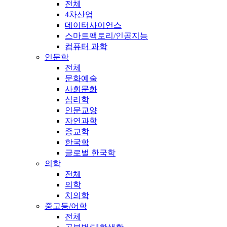
전체
4차산업
데이터사이언스
스마트팩토리/인공지능
컴퓨터 과학
인문학
전체
문화예술
사회문화
심리학
인문교양
자연과학
종교학
한국학
글로벌 한국학
의학
전체
의학
치의학
중고등/어학
전체