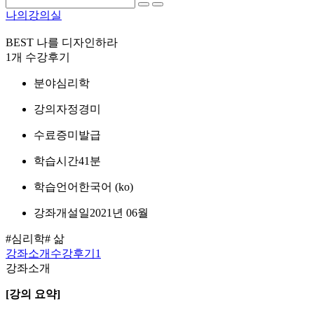
나의강의실
BEST
나를 디자인하라
1개 수강후기
분야
심리학
강의자
정경미
수료증
미발급
학습시간
41분
학습언어
한국어 ‎(ko)‎
강좌개설일
2021년 06월
#심리학
# 삶
강좌소개
수강후기
1
강좌소개
[강의 요약]