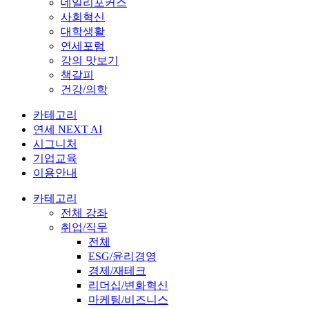
데일리포커스
사회혁신
대학생활
연세포럼
강의 맛보기
책갈피
건강/의학
카테고리
연세 NEXT AI
시그니처
기업교육
이용안내
카테고리
전체 강좌
취업/직무
전체
ESG/윤리경영
경제/재테크
리더십/변화혁신
마케팅/비즈니스