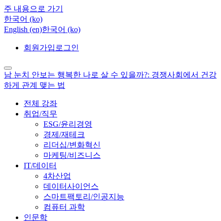
주 내용으로 가기
한국어 ‎(ko)‎
English ‎(en)‎
한국어 ‎(ko)‎
회원가입
로그인
남 눈치 안보는 행복한 나로 살 수 있을까?: 경쟁사회에서 건강
하게 관계 맺는 법
전체 강좌
취업/직무
ESG/윤리경영
경제/재테크
리더십/변화혁신
마케팅/비즈니스
IT/데이터
4차산업
데이터사이언스
스마트팩토리/인공지능
컴퓨터 과학
인문학