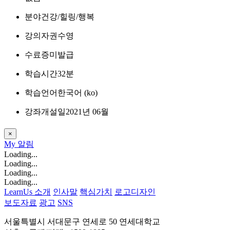
분야
건강/힐링/행복
강의자
권수영
수료증
미발급
학습시간
32분
학습언어
한국어 ‎(ko)‎
강좌개설일
2021년 06월
×
My
알림
Loading...
Loading...
Loading...
Loading...
LearnUs 소개
인사말
핵심가치
로고디자인
보도자료
광고
SNS
서울특별시 서대문구 연세로 50 연세대학교