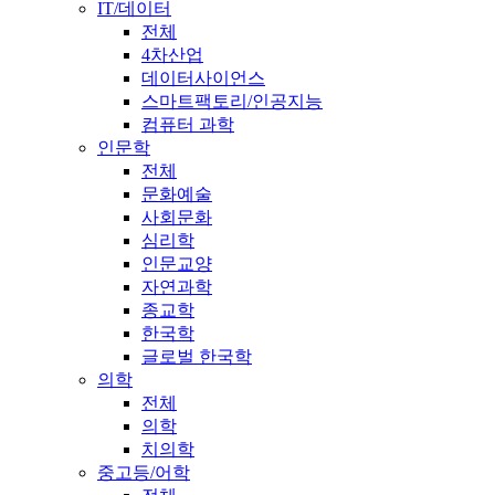
IT/데이터
전체
4차산업
데이터사이언스
스마트팩토리/인공지능
컴퓨터 과학
인문학
전체
문화예술
사회문화
심리학
인문교양
자연과학
종교학
한국학
글로벌 한국학
의학
전체
의학
치의학
중고등/어학