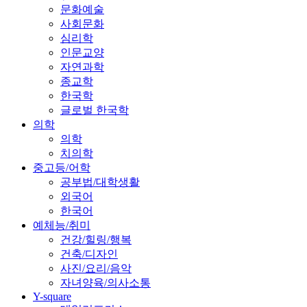
문화예술
사회문화
심리학
인문교양
자연과학
종교학
한국학
글로벌 한국학
의학
의학
치의학
중고등/어학
공부법/대학생활
외국어
한국어
예체능/취미
건강/힐링/행복
건축/디자인
사진/요리/음악
자녀양육/의사소통
Y-square