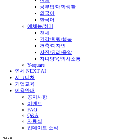
전체
공부법/대학생활
외국어
한국어
예체능/취미
전체
건강/힐링/행복
건축/디자인
사진/요리/음악
자녀양육/의사소통
Y-square
연세 NEXT AI
시그니처
기업교육
이용안내
공지사항
이벤트
FAQ
Q&A
자료실
업데이트 소식