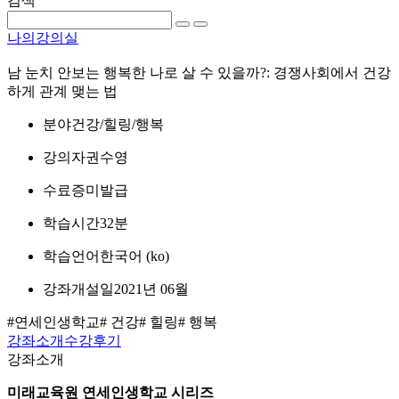
검색
나의강의실
남 눈치 안보는 행복한 나로 살 수 있을까?: 경쟁사회에서 건강
하게 관계 맺는 법
분야
건강/힐링/행복
강의자
권수영
수료증
미발급
학습시간
32분
학습언어
한국어 ‎(ko)‎
강좌개설일
2021년 06월
#연세인생학교
# 건강
# 힐링
# 행복
강좌소개
수강후기
강좌소개
미래교육원 연세인생학교 시리즈