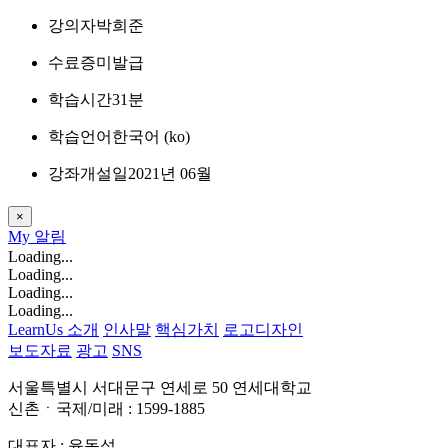
강의자
박희준
수료증
미발급
학습시간
31분
학습언어
한국어 ‎(ko)‎
강좌개설일
2021년 06월
×
My
알림
Loading...
Loading...
Loading...
Loading...
LearnUs 소개
인사말
핵심가치
로고디자인
보도자료
광고
SNS
서울특별시 서대문구 연세로 50 연세대학교
신촌ㆍ국제/미래 : 1599-1885
대표자 : 윤동섭