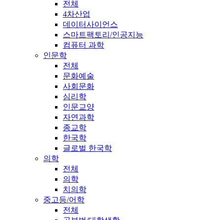
전체
4차산업
데이터사이언스
스마트팩토리/인공지능
컴퓨터 과학
인문학
전체
문화예술
사회문화
심리학
인문교양
자연과학
종교학
한국학
글로벌 한국학
의학
전체
의학
치의학
중고등/어학
전체