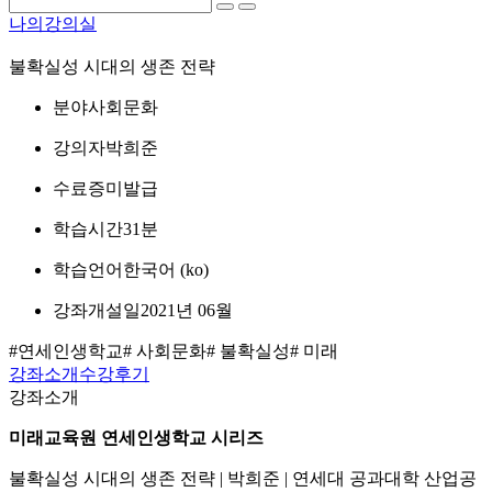
나의강의실
불확실성 시대의 생존 전략
분야
사회문화
강의자
박희준
수료증
미발급
학습시간
31분
학습언어
한국어 ‎(ko)‎
강좌개설일
2021년 06월
#연세인생학교
# 사회문화
# 불확실성
# 미래
강좌소개
수강후기
강좌소개
미래교육원 연세인생학교 시리즈
불확실성 시대의 생존 전략 | 박희준 | 연세대 공과대학 산업공