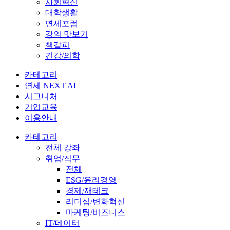
사회혁신
대학생활
연세포럼
강의 맛보기
책갈피
건강/의학
카테고리
연세 NEXT AI
시그니처
기업교육
이용안내
카테고리
전체 강좌
취업/직무
전체
ESG/윤리경영
경제/재테크
리더십/변화혁신
마케팅/비즈니스
IT/데이터