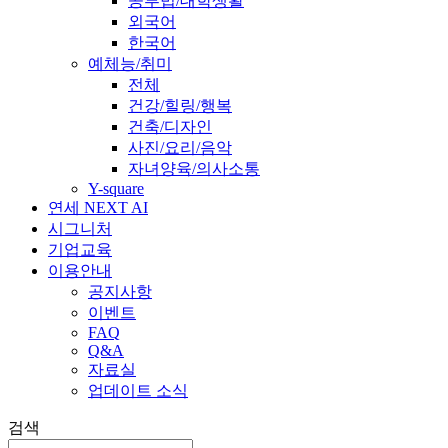
공부법/대학생활
외국어
한국어
예체능/취미
전체
건강/힐링/행복
건축/디자인
사진/요리/음악
자녀양육/의사소통
Y-square
연세 NEXT AI
시그니처
기업교육
이용안내
공지사항
이벤트
FAQ
Q&A
자료실
업데이트 소식
검색