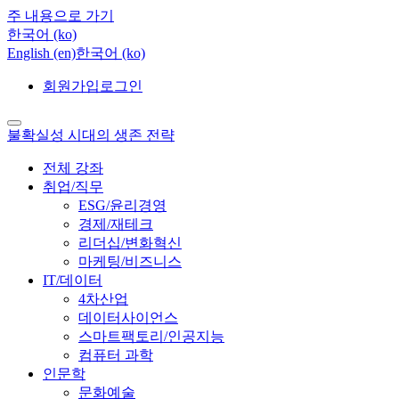
주 내용으로 가기
한국어 ‎(ko)‎
English ‎(en)‎
한국어 ‎(ko)‎
회원가입
로그인
불확실성 시대의 생존 전략
전체 강좌
취업/직무
ESG/윤리경영
경제/재테크
리더십/변화혁신
마케팅/비즈니스
IT/데이터
4차산업
데이터사이언스
스마트팩토리/인공지능
컴퓨터 과학
인문학
문화예술