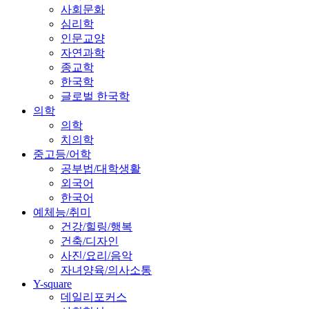
사회문화
심리학
인문교양
자연과학
종교학
한국학
글로벌 한국학
의학
의학
치의학
중고등/어학
공부법/대학생활
외국어
한국어
예체능/취미
건강/힐링/행복
건축/디자인
사진/요리/음악
자녀양육/의사소통
Y-square
데일리포커스