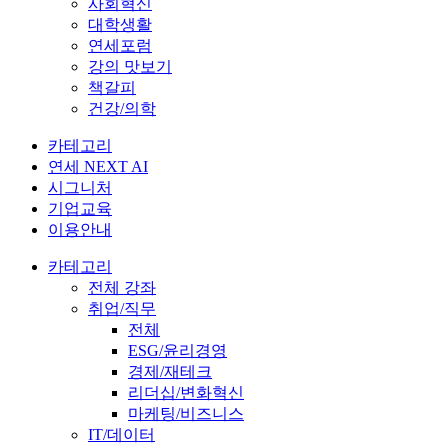
사회혁신
대학생활
연세포럼
강의 맛보기
책갈피
건강/의학
카테고리
연세 NEXT AI
시그니처
기업교육
이용안내
카테고리
전체 강좌
취업/직무
전체
ESG/윤리경영
경제/재테크
리더십/변화혁신
마케팅/비즈니스
IT/데이터