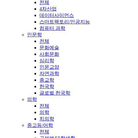
전체
4차산업
데이터사이언스
스마트팩토리/인공지능
컴퓨터 과학
인문학
전체
문화예술
사회문화
심리학
인문교양
자연과학
종교학
한국학
글로벌 한국학
의학
전체
의학
치의학
중고등/어학
전체