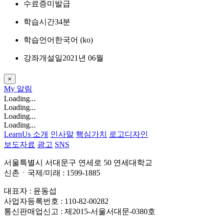
수료증
미발급
학습시간
34분
학습언어
한국어 ‎(ko)‎
강좌개설일
2021년 06월
×
My
알림
Loading...
Loading...
Loading...
Loading...
LearnUs 소개
인사말
핵심가치
로고디자인
보도자료
광고
SNS
서울특별시 서대문구 연세로 50 연세대학교
신촌ㆍ국제/미래 : 1599-1885
대표자 : 윤동섭
사업자등록번호 : 110-82-00282
통신판매업신고 : 제2015-서울서대문-0380호