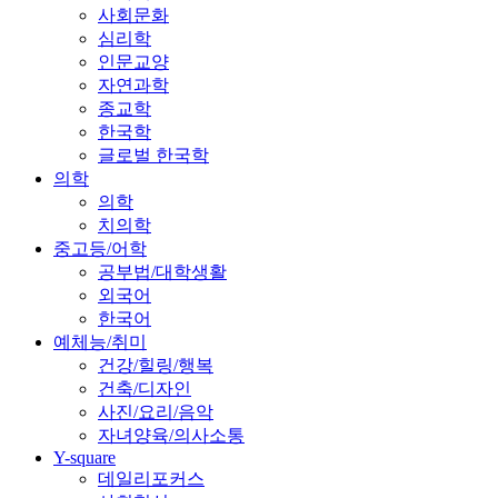
사회문화
심리학
인문교양
자연과학
종교학
한국학
글로벌 한국학
의학
의학
치의학
중고등/어학
공부법/대학생활
외국어
한국어
예체능/취미
건강/힐링/행복
건축/디자인
사진/요리/음악
자녀양육/의사소통
Y-square
데일리포커스