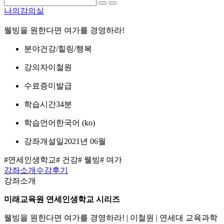
나의강의실
웰빙을 원한다면 여가를 경영하라!
분야
건강/힐링/행복
강의자
이철원
수료증
미발급
학습시간
34분
학습언어
한국어 ‎(ko)‎
강좌개설일
2021년 06월
#연세인생학교
# 건강
# 웰빙
# 여가
강좌소개
수강후기
강좌소개
미래교육원 연세인생학교 시리즈
웰빙을 원한다면 여가를 경영하라! | 이철원 | 연세대 교육과학