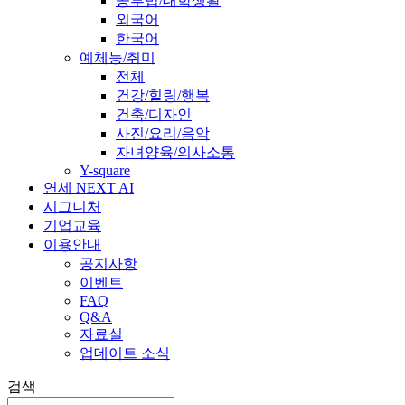
공부법/대학생활
외국어
한국어
예체능/취미
전체
건강/힐링/행복
건축/디자인
사진/요리/음악
자녀양육/의사소통
Y-square
연세 NEXT AI
시그니처
기업교육
이용안내
공지사항
이벤트
FAQ
Q&A
자료실
업데이트 소식
검색