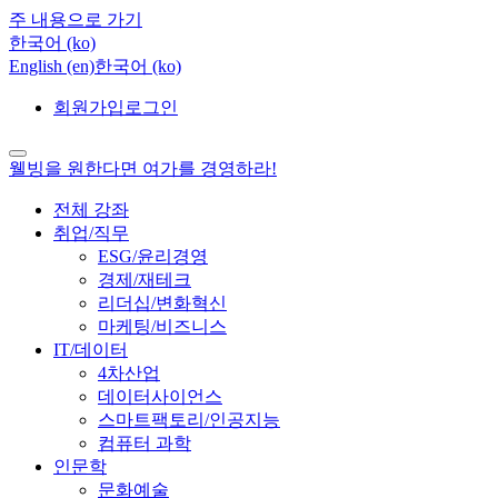
주 내용으로 가기
한국어 ‎(ko)‎
English ‎(en)‎
한국어 ‎(ko)‎
회원가입
로그인
웰빙을 원한다면 여가를 경영하라!
전체 강좌
취업/직무
ESG/윤리경영
경제/재테크
리더십/변화혁신
마케팅/비즈니스
IT/데이터
4차산업
데이터사이언스
스마트팩토리/인공지능
컴퓨터 과학
인문학
문화예술