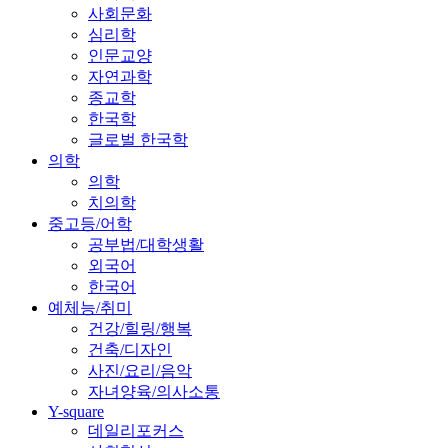
사회문화
심리학
인문교양
자연과학
종교학
한국학
글로벌 한국학
의학
의학
치의학
중고등/어학
공부법/대학생활
외국어
한국어
예체능/취미
건강/힐링/행복
건축/디자인
사진/요리/음악
자녀양육/의사소통
Y-square
데일리포커스