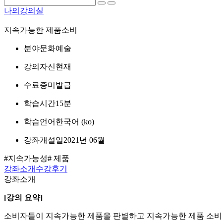
나의강의실
지속가능한 제품소비
분야
문화예술
강의자
신현재
수료증
미발급
학습시간
15분
학습언어
한국어 ‎(ko)‎
강좌개설일
2021년 06월
#지속가능성
# 제품
강좌소개
수강후기
강좌소개
[강의 요약]
소비자들이 지속가능한 제품을 판별하고 지속가능한 제품 소비