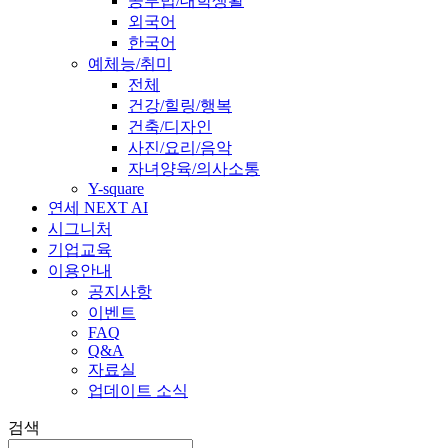
공부법/대학생활
외국어
한국어
예체능/취미
전체
건강/힐링/행복
건축/디자인
사진/요리/음악
자녀양육/의사소통
Y-square
연세 NEXT AI
시그니처
기업교육
이용안내
공지사항
이벤트
FAQ
Q&A
자료실
업데이트 소식
검색