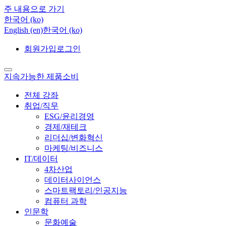
주 내용으로 가기
한국어 ‎(ko)‎
English ‎(en)‎
한국어 ‎(ko)‎
회원가입
로그인
지속가능한 제품소비
전체 강좌
취업/직무
ESG/윤리경영
경제/재테크
리더십/변화혁신
마케팅/비즈니스
IT/데이터
4차산업
데이터사이언스
스마트팩토리/인공지능
컴퓨터 과학
인문학
문화예술