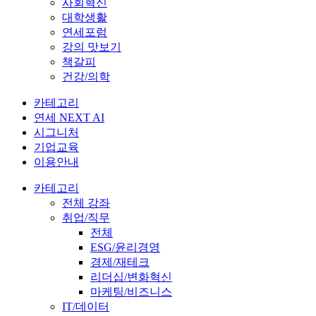
사회혁신
대학생활
연세포럼
강의 맛보기
책갈피
건강/의학
카테고리
연세 NEXT AI
시그니처
기업교육
이용안내
카테고리
전체 강좌
취업/직무
전체
ESG/윤리경영
경제/재테크
리더십/변화혁신
마케팅/비즈니스
IT/데이터