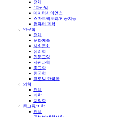
전체
4차산업
데이터사이언스
스마트팩토리/인공지능
컴퓨터 과학
인문학
전체
문화예술
사회문화
심리학
인문교양
자연과학
종교학
한국학
글로벌 한국학
의학
전체
의학
치의학
중고등/어학
전체