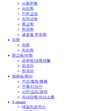
사회문화
심리학
인문교양
자연과학
종교학
한국학
글로벌 한국학
의학
의학
치의학
중고등/어학
공부법/대학생활
외국어
한국어
예체능/취미
건강/힐링/행복
건축/디자인
사진/요리/음악
자녀양육/의사소통
Y-square
데일리포커스