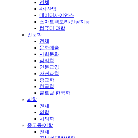
전체
4차산업
데이터사이언스
스마트팩토리/인공지능
컴퓨터 과학
인문학
전체
문화예술
사회문화
심리학
인문교양
자연과학
종교학
한국학
글로벌 한국학
의학
전체
의학
치의학
중고등/어학
전체