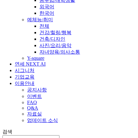
공부법/대학생활
외국어
한국어
예체능/취미
전체
건강/힐링/행복
건축/디자인
사진/요리/음악
자녀양육/의사소통
Y-square
연세 NEXT AI
시그니처
기업교육
이용안내
공지사항
이벤트
FAQ
Q&A
자료실
업데이트 소식
검색