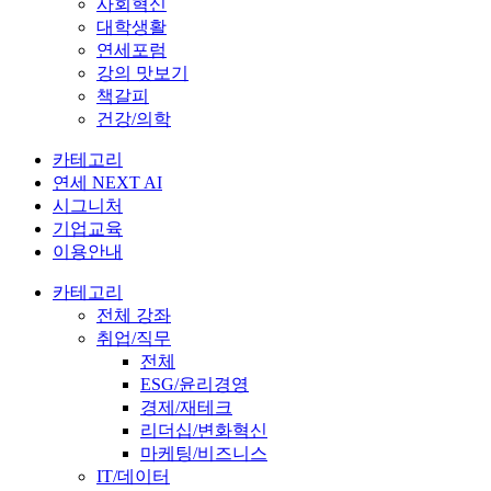
사회혁신
대학생활
연세포럼
강의 맛보기
책갈피
건강/의학
카테고리
연세 NEXT AI
시그니처
기업교육
이용안내
카테고리
전체 강좌
취업/직무
전체
ESG/윤리경영
경제/재테크
리더십/변화혁신
마케팅/비즈니스
IT/데이터