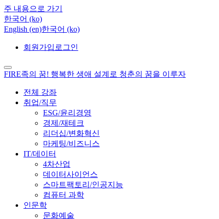
주 내용으로 가기
한국어 ‎(ko)‎
English ‎(en)‎
한국어 ‎(ko)‎
회원가입
로그인
FIRE족의 꿈! 행복한 생애 설계로 청춘의 꿈을 이루자
전체 강좌
취업/직무
ESG/윤리경영
경제/재테크
리더십/변화혁신
마케팅/비즈니스
IT/데이터
4차산업
데이터사이언스
스마트팩토리/인공지능
컴퓨터 과학
인문학
문화예술