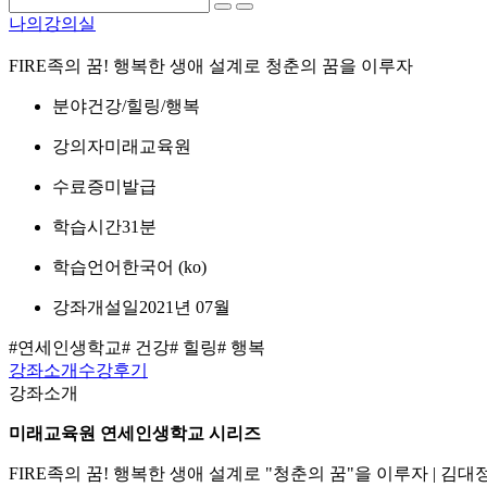
나의강의실
FIRE족의 꿈! 행복한 생애 설계로 청춘의 꿈을 이루자
분야
건강/힐링/행복
강의자
미래교육원
수료증
미발급
학습시간
31분
학습언어
한국어 ‎(ko)‎
강좌개설일
2021년 07월
#연세인생학교
# 건강
# 힐링
# 행복
강좌소개
수강후기
강좌소개
미래교육원 연세인생학교 시리즈
FIRE족의 꿈! 행복한 생애 설계로 "청춘의 꿈"을 이루자 | 김대