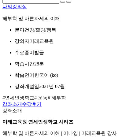
나의강의실
해부학 및 바른자세의 이해
분야
건강/힐링/행복
강의자
미래교육원
수료증
미발급
학습시간
28분
학습언어
한국어 ‎(ko)‎
강좌개설일
2021년 07월
#연세인생학교
# 운동
# 해부학
강좌소개
수강후기
강좌소개
미래교육원 연세인생학교 시리즈
해부학 및 바른자세의 이해 | 이나영 | 미래교육원 강사