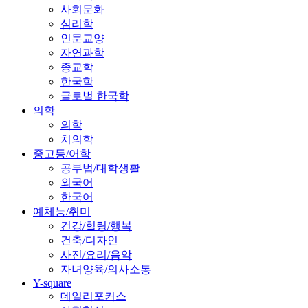
사회문화
심리학
인문교양
자연과학
종교학
한국학
글로벌 한국학
의학
의학
치의학
중고등/어학
공부법/대학생활
외국어
한국어
예체능/취미
건강/힐링/행복
건축/디자인
사진/요리/음악
자녀양육/의사소통
Y-square
데일리포커스