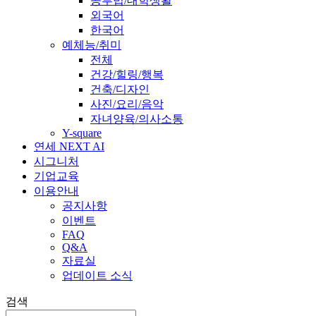
공부법/대학생활
외국어
한국어
예체능/취미
전체
건강/힐링/행복
건축/디자인
사진/요리/음악
자녀양육/의사소통
Y-square
연세 NEXT AI
시그니처
기업교육
이용안내
공지사항
이벤트
FAQ
Q&A
자료실
업데이트 소식
검색