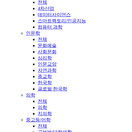
전체
4차산업
데이터사이언스
스마트팩토리/인공지능
컴퓨터 과학
인문학
전체
문화예술
사회문화
심리학
인문교양
자연과학
종교학
한국학
글로벌 한국학
의학
전체
의학
치의학
중고등/어학
전체