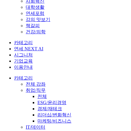
사회혁신
대학생활
연세포럼
강의 맛보기
책갈피
건강/의학
카테고리
연세 NEXT AI
시그니처
기업교육
이용안내
카테고리
전체 강좌
취업/직무
전체
ESG/윤리경영
경제/재테크
리더십/변화혁신
마케팅/비즈니스
IT/데이터