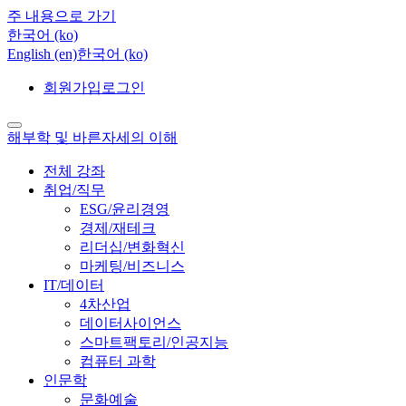
주 내용으로 가기
한국어 ‎(ko)‎
English ‎(en)‎
한국어 ‎(ko)‎
회원가입
로그인
해부학 및 바른자세의 이해
전체 강좌
취업/직무
ESG/윤리경영
경제/재테크
리더십/변화혁신
마케팅/비즈니스
IT/데이터
4차산업
데이터사이언스
스마트팩토리/인공지능
컴퓨터 과학
인문학
문화예술