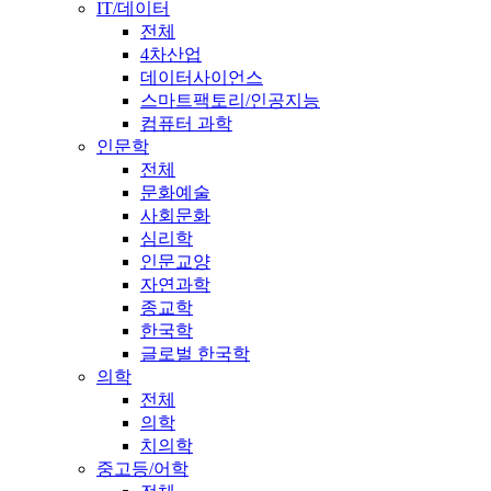
IT/데이터
전체
4차산업
데이터사이언스
스마트팩토리/인공지능
컴퓨터 과학
인문학
전체
문화예술
사회문화
심리학
인문교양
자연과학
종교학
한국학
글로벌 한국학
의학
전체
의학
치의학
중고등/어학