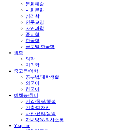
문화예술
사회문화
심리학
인문교양
자연과학
종교학
한국학
글로벌 한국학
의학
의학
치의학
중고등/어학
공부법/대학생활
외국어
한국어
예체능/취미
건강/힐링/행복
건축/디자인
사진/요리/음악
자녀양육/의사소통
Y-square