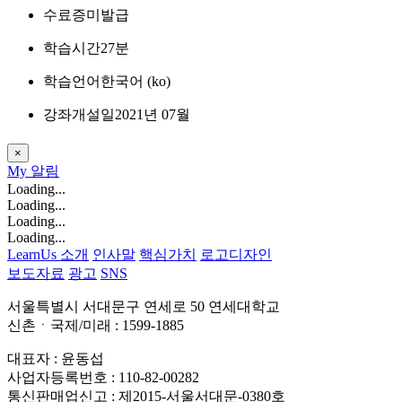
수료증
미발급
학습시간
27분
학습언어
한국어 ‎(ko)‎
강좌개설일
2021년 07월
×
My
알림
Loading...
Loading...
Loading...
Loading...
LearnUs 소개
인사말
핵심가치
로고디자인
보도자료
광고
SNS
서울특별시 서대문구 연세로 50 연세대학교
신촌ㆍ국제/미래 : 1599-1885
대표자 : 윤동섭
사업자등록번호 : 110-82-00282
통신판매업신고 : 제2015-서울서대문-0380호