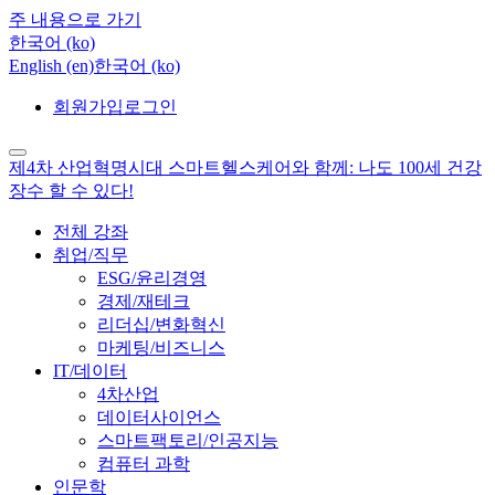
주 내용으로 가기
한국어 ‎(ko)‎
English ‎(en)‎
한국어 ‎(ko)‎
회원가입
로그인
제4차 산업혁명시대 스마트헬스케어와 함께: 나도 100세 건강
장수 할 수 있다!
전체 강좌
취업/직무
ESG/윤리경영
경제/재테크
리더십/변화혁신
마케팅/비즈니스
IT/데이터
4차산업
데이터사이언스
스마트팩토리/인공지능
컴퓨터 과학
인문학