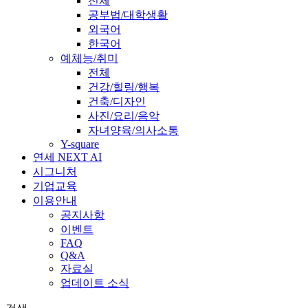
전체
공부법/대학생활
외국어
한국어
예체능/취미
전체
건강/힐링/행복
건축/디자인
사진/요리/음악
자녀양육/의사소통
Y-square
연세 NEXT AI
시그니처
기업교육
이용안내
공지사항
이벤트
FAQ
Q&A
자료실
업데이트 소식