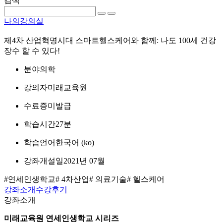
검색
나의강의실
제4차 산업혁명시대 스마트헬스케어와 함께: 나도 100세 건강
장수 할 수 있다!
분야
의학
강의자
미래교육원
수료증
미발급
학습시간
27분
학습언어
한국어 ‎(ko)‎
강좌개설일
2021년 07월
#연세인생학교
# 4차산업
# 의료기술
# 헬스케어
강좌소개
수강후기
강좌소개
미래교육원 연세인생학교 시리즈