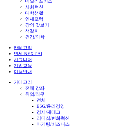
데일리포커스
사회혁신
대학생활
연세포럼
강의 맛보기
책갈피
건강/의학
카테고리
연세 NEXT AI
시그니처
기업교육
이용안내
카테고리
전체 강좌
취업/직무
전체
ESG/윤리경영
경제/재테크
리더십/변화혁신
마케팅/비즈니스