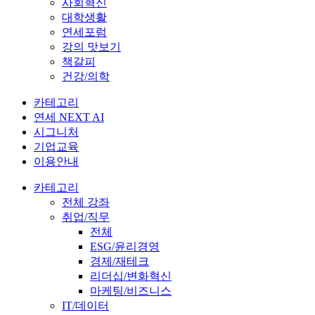
사회혁신
대학생활
연세포럼
강의 맛보기
책갈피
건강/의학
카테고리
연세 NEXT AI
시그니처
기업교육
이용안내
카테고리
전체 강좌
취업/직무
전체
ESG/윤리경영
경제/재테크
리더십/변화혁신
마케팅/비즈니스
IT/데이터