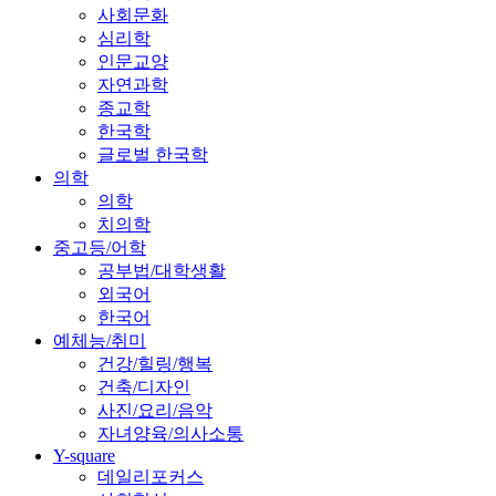
사회문화
심리학
인문교양
자연과학
종교학
한국학
글로벌 한국학
의학
의학
치의학
중고등/어학
공부법/대학생활
외국어
한국어
예체능/취미
건강/힐링/행복
건축/디자인
사진/요리/음악
자녀양육/의사소통
Y-square
데일리포커스