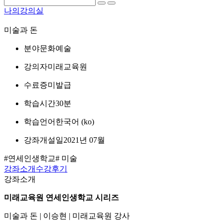
나의강의실
미술과 돈
분야
문화예술
강의자
미래교육원
수료증
미발급
학습시간
30분
학습언어
한국어 ‎(ko)‎
강좌개설일
2021년 07월
#연세인생학교
# 미술
강좌소개
수강후기
강좌소개
미래교육원 연세인생학교 시리즈
미술과 돈 | 이승현 | 미래교육원 강사