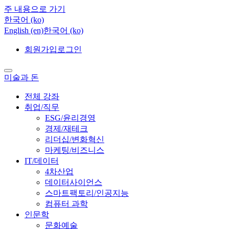
주 내용으로 가기
한국어 ‎(ko)‎
English ‎(en)‎
한국어 ‎(ko)‎
회원가입
로그인
미술과 돈
전체 강좌
취업/직무
ESG/윤리경영
경제/재테크
리더십/변화혁신
마케팅/비즈니스
IT/데이터
4차산업
데이터사이언스
스마트팩토리/인공지능
컴퓨터 과학
인문학
문화예술