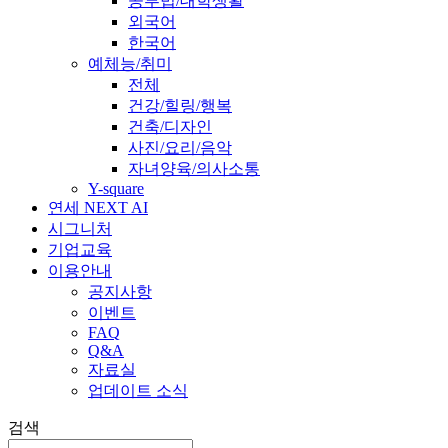
공부법/대학생활
외국어
한국어
예체능/취미
전체
건강/힐링/행복
건축/디자인
사진/요리/음악
자녀양육/의사소통
Y-square
연세 NEXT AI
시그니처
기업교육
이용안내
공지사항
이벤트
FAQ
Q&A
자료실
업데이트 소식
검색