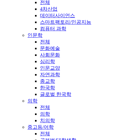
전체
4차산업
데이터사이언스
스마트팩토리/인공지능
컴퓨터 과학
인문학
전체
문화예술
사회문화
심리학
인문교양
자연과학
종교학
한국학
글로벌 한국학
의학
전체
의학
치의학
중고등/어학
전체