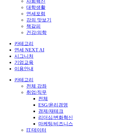
사회혁신
대학생활
연세포럼
강의 맛보기
책갈피
건강/의학
카테고리
연세 NEXT AI
시그니처
기업교육
이용안내
카테고리
전체 강좌
취업/직무
전체
ESG/윤리경영
경제/재테크
리더십/변화혁신
마케팅/비즈니스
IT/데이터