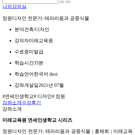
나의강의실
정원디자인 전문가: 테라리움과 공중식물
분야
건축/디자인
강의자
미래교육원
수료증
미발급
학습시간
35분
학습언어
한국어 ‎(ko)‎
강좌개설일
2021년 07월
#연세인생학교
# 디자인
# 정원
강좌소개
수강후기
강좌소개
미래교육원 연세인생학교 시리즈
정원디자인 전문가: 테라리움과 공중식물 | 홍채희 | 미래교육