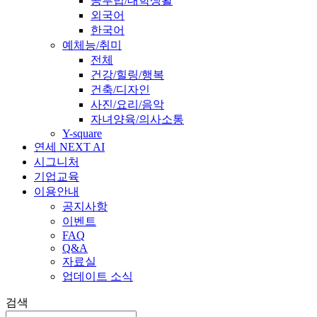
공부법/대학생활
외국어
한국어
예체능/취미
전체
건강/힐링/행복
건축/디자인
사진/요리/음악
자녀양육/의사소통
Y-square
연세 NEXT AI
시그니처
기업교육
이용안내
공지사항
이벤트
FAQ
Q&A
자료실
업데이트 소식
검색