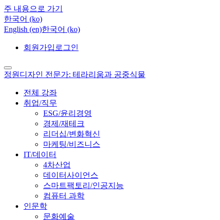
주 내용으로 가기
한국어 ‎(ko)‎
English ‎(en)‎
한국어 ‎(ko)‎
회원가입
로그인
정원디자인 전문가: 테라리움과 공중식물
전체 강좌
취업/직무
ESG/윤리경영
경제/재테크
리더십/변화혁신
마케팅/비즈니스
IT/데이터
4차산업
데이터사이언스
스마트팩토리/인공지능
컴퓨터 과학
인문학
문화예술