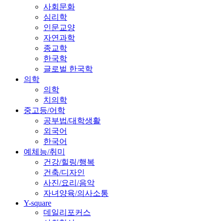
사회문화
심리학
인문교양
자연과학
종교학
한국학
글로벌 한국학
의학
의학
치의학
중고등/어학
공부법/대학생활
외국어
한국어
예체능/취미
건강/힐링/행복
건축/디자인
사진/요리/음악
자녀양육/의사소통
Y-square
데일리포커스