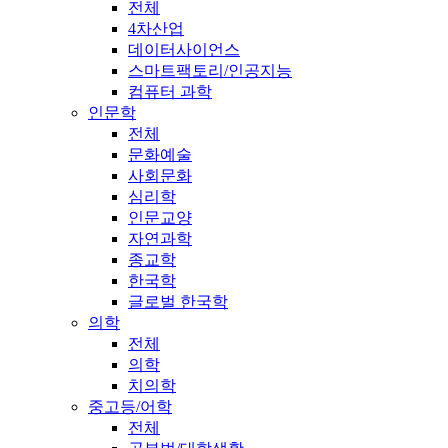
전체
4차산업
데이터사이언스
스마트팩토리/인공지능
컴퓨터 과학
인문학
전체
문화예술
사회문화
심리학
인문교양
자연과학
종교학
한국학
글로벌 한국학
의학
전체
의학
치의학
중고등/어학
전체