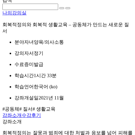
검색
나의강의실
회복적정의와 회복적 생활교육 – 공동체가 만드는 새로운 질
서
분야
자녀양육/의사소통
강의자
서정기
수료증
미발급
학습시간
1시간 33분
학습언어
한국어 ‎(ko)‎
강좌개설일
2021년 11월
#공동체
# 질서
# 생활교육
강좌소개
수강후기
강좌소개
회복적정의는 잘못과 범죄에 대한 처벌과 응보를 넘어 피해를