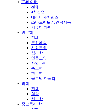
IT/데이터
전체
4차산업
데이터사이언스
스마트팩토리/인공지능
컴퓨터 과학
인문학
전체
문화예술
사회문화
심리학
인문교양
자연과학
종교학
한국학
글로벌 한국학
의학
전체
의학
치의학
중고등/어학