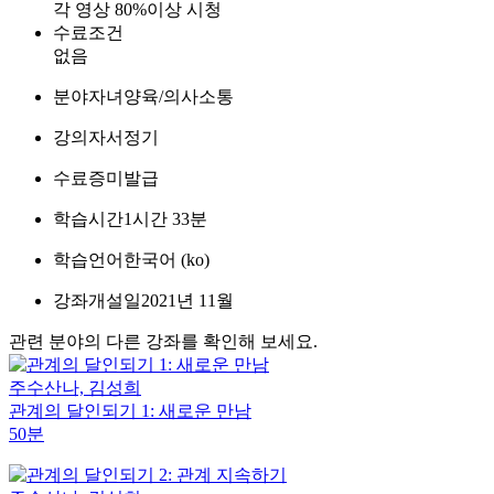
각 영상 80%이상 시청
수료조건
없음
분야
자녀양육/의사소통
강의자
서정기
수료증
미발급
학습시간
1시간 33분
학습언어
한국어 ‎(ko)‎
강좌개설일
2021년 11월
관련 분야의 다른 강좌를 확인해 보세요.
주수산나, 김성희
관계의 달인되기 1: 새로운 만남
50분