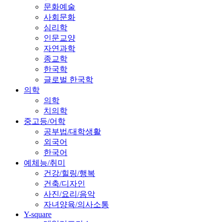
문화예술
사회문화
심리학
인문교양
자연과학
종교학
한국학
글로벌 한국학
의학
의학
치의학
중고등/어학
공부법/대학생활
외국어
한국어
예체능/취미
건강/힐링/행복
건축/디자인
사진/요리/음악
자녀양육/의사소통
Y-square