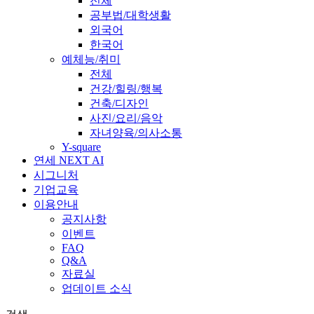
전체
공부법/대학생활
외국어
한국어
예체능/취미
전체
건강/힐링/행복
건축/디자인
사진/요리/음악
자녀양육/의사소통
Y-square
연세 NEXT AI
시그니처
기업교육
이용안내
공지사항
이벤트
FAQ
Q&A
자료실
업데이트 소식