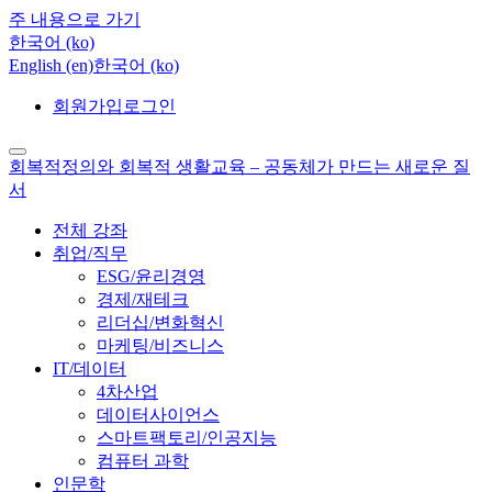
주 내용으로 가기
한국어 ‎(ko)‎
English ‎(en)‎
한국어 ‎(ko)‎
회원가입
로그인
회복적정의와 회복적 생활교육 – 공동체가 만드는 새로운 질
서
전체 강좌
취업/직무
ESG/윤리경영
경제/재테크
리더십/변화혁신
마케팅/비즈니스
IT/데이터
4차산업
데이터사이언스
스마트팩토리/인공지능
컴퓨터 과학
인문학