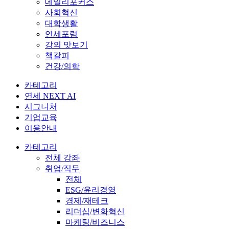
데일리포커스
사회혁신
대학생활
연세포럼
강의 맛보기
책갈피
건강/의학
카테고리
연세 NEXT AI
시그니처
기업교육
이용안내
카테고리
전체 강좌
취업/직무
전체
ESG/윤리경영
경제/재테크
리더십/변화혁신
마케팅/비즈니스