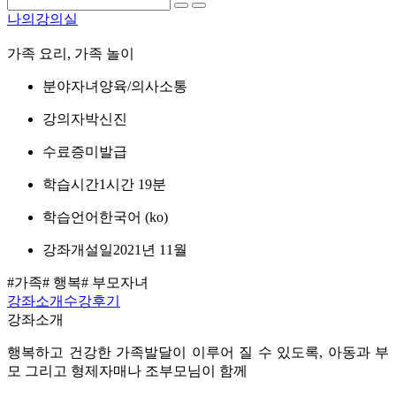
나의강의실
가족 요리, 가족 놀이
분야
자녀양육/의사소통
강의자
박신진
수료증
미발급
학습시간
1시간 19분
학습언어
한국어 ‎(ko)‎
강좌개설일
2021년 11월
#가족
# 행복
# 부모자녀
강좌소개
수강후기
강좌소개
행복하고 건강한 가족발달이 이루어 질 수 있도록, 아동과 부
모 그리고 형제자매나 조부모님이 함께