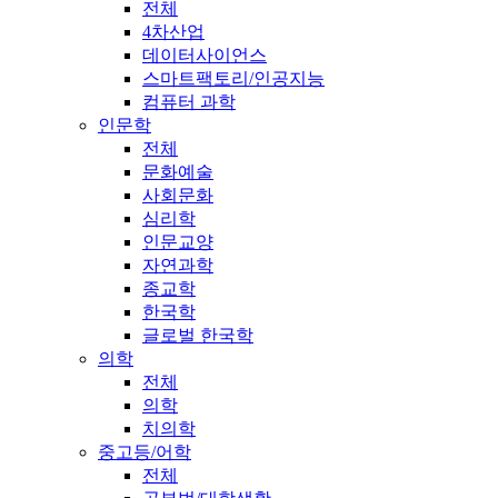
전체
4차산업
데이터사이언스
스마트팩토리/인공지능
컴퓨터 과학
인문학
전체
문화예술
사회문화
심리학
인문교양
자연과학
종교학
한국학
글로벌 한국학
의학
전체
의학
치의학
중고등/어학
전체