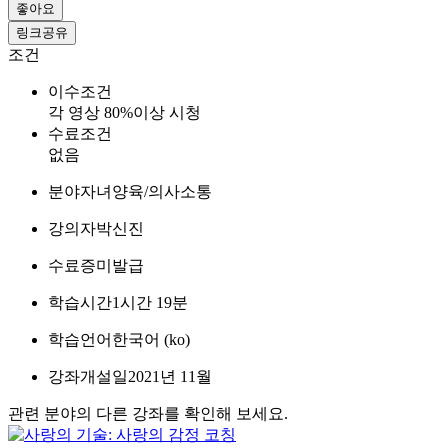
좋아요
링크공유
조건
이수조건
각 영상 80%이상 시청
수료조건
없음
분야
자녀양육/의사소통
강의자
박신진
수료증
미발급
학습시간
1시간 19분
학습언어
한국어 ‎(ko)‎
강좌개설일
2021년 11월
관련 분야의 다른 강좌를 확인해 보세요.