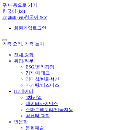
주 내용으로 가기
한국어 ‎(ko)‎
English ‎(en)‎
한국어 ‎(ko)‎
회원가입
로그인
가족 요리, 가족 놀이
전체 강좌
취업/직무
ESG/윤리경영
경제/재테크
리더십/변화혁신
마케팅/비즈니스
IT/데이터
4차산업
데이터사이언스
스마트팩토리/인공지능
컴퓨터 과학
인문학
문화예술