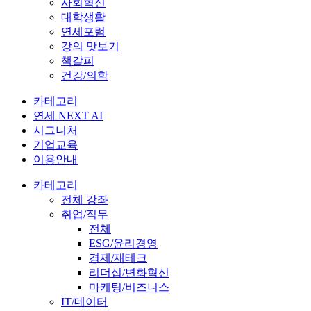
사회혁신
대학생활
연세포럼
강의 맛보기
책갈피
건강/의학
카테고리
연세 NEXT AI
시그니처
기업교육
이용안내
카테고리
전체 강좌
취업/직무
전체
ESG/윤리경영
경제/재테크
리더십/변화혁신
마케팅/비즈니스
IT/데이터