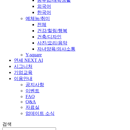
공부법/대학생활
외국어
한국어
예체능/취미
전체
건강/힐링/행복
건축/디자인
사진/요리/음악
자녀양육/의사소통
Y-square
연세 NEXT AI
시그니처
기업교육
이용안내
공지사항
이벤트
FAQ
Q&A
자료실
업데이트 소식
검색