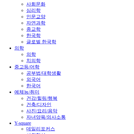
사회문화
심리학
인문교양
자연과학
종교학
한국학
글로벌 한국학
의학
의학
치의학
중고등/어학
공부법/대학생활
외국어
한국어
예체능/취미
건강/힐링/행복
건축/디자인
사진/요리/음악
자녀양육/의사소통
Y-square
데일리포커스