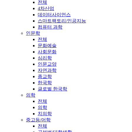
전체
4차산업
데이터사이언스
스마트팩토리/인공지능
컴퓨터 과학
인문학
전체
문화예술
사회문화
심리학
인문교양
자연과학
종교학
한국학
글로벌 한국학
의학
전체
의학
치의학
중고등/어학
전체