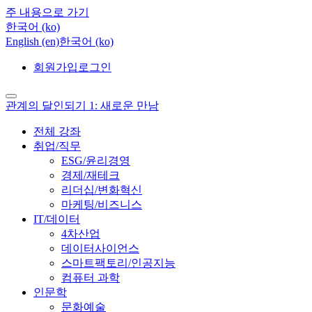
주 내용으로 가기
한국어 ‎(ko)‎
English ‎(en)‎
한국어 ‎(ko)‎
회원가입
로그인
관계의 달인되기 1: 새로운 만남
전체 강좌
취업/직무
ESG/윤리경영
경제/재테크
리더십/변화혁신
마케팅/비즈니스
IT/데이터
4차산업
데이터사이언스
스마트팩토리/인공지능
컴퓨터 과학
인문학
문화예술