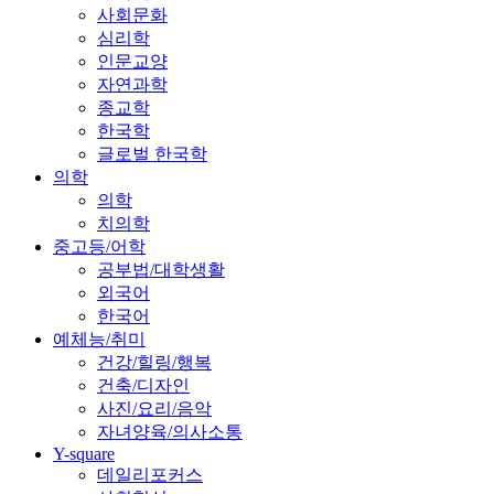
사회문화
심리학
인문교양
자연과학
종교학
한국학
글로벌 한국학
의학
의학
치의학
중고등/어학
공부법/대학생활
외국어
한국어
예체능/취미
건강/힐링/행복
건축/디자인
사진/요리/음악
자녀양육/의사소통
Y-square
데일리포커스