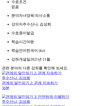
수료조건
없음
분야
자녀양육/의사소통
강의자
주수산나, 김성희
수료증
미발급
학습시간
50분
학습언어
한국어 ‎(ko)‎
강좌개설일
2021년 11월
관련 분야의 다른 강좌를 확인해 보세요.
주수산나, 김성희
관계의 달인되기 2: 관계 지속하기
56분
주수산나, 김성희