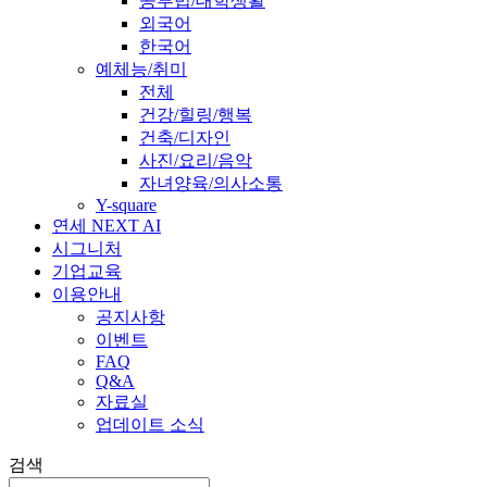
공부법/대학생활
외국어
한국어
예체능/취미
전체
건강/힐링/행복
건축/디자인
사진/요리/음악
자녀양육/의사소통
Y-square
연세 NEXT AI
시그니처
기업교육
이용안내
공지사항
이벤트
FAQ
Q&A
자료실
업데이트 소식
검색