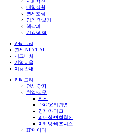
사회혁신
대학생활
연세포럼
강의 맛보기
책갈피
건강/의학
카테고리
연세 NEXT AI
시그니처
기업교육
이용안내
카테고리
전체 강좌
취업/직무
전체
ESG/윤리경영
경제/재테크
리더십/변화혁신
마케팅/비즈니스
IT/데이터