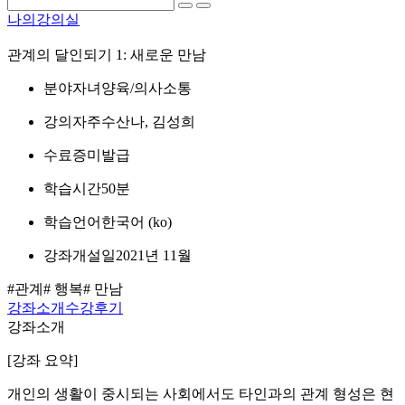
나의강의실
관계의 달인되기 1: 새로운 만남
분야
자녀양육/의사소통
강의자
주수산나, 김성희
수료증
미발급
학습시간
50분
학습언어
한국어 ‎(ko)‎
강좌개설일
2021년 11월
#관계
# 행복
# 만남
강좌소개
수강후기
강좌소개
[강좌 요약]
개인의 생활이 중시되는 사회에서도 타인과의 관계 형성은 현