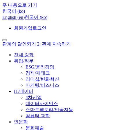
주 내용으로 가기
한국어 ‎(ko)‎
English ‎(en)‎
한국어 ‎(ko)‎
회원가입
로그인
관계의 달인되기 2: 관계 지속하기
전체 강좌
취업/직무
ESG/윤리경영
경제/재테크
리더십/변화혁신
마케팅/비즈니스
IT/데이터
4차산업
데이터사이언스
스마트팩토리/인공지능
컴퓨터 과학
인문학
문화예술