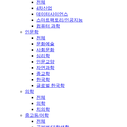
전체
4차산업
데이터사이언스
스마트팩토리/인공지능
컴퓨터 과학
인문학
전체
문화예술
사회문화
심리학
인문교양
자연과학
종교학
한국학
글로벌 한국학
의학
전체
의학
치의학
중고등/어학
전체