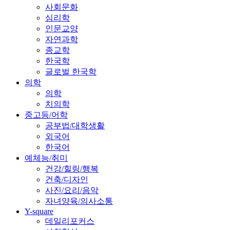
사회문화
심리학
인문교양
자연과학
종교학
한국학
글로벌 한국학
의학
의학
치의학
중고등/어학
공부법/대학생활
외국어
한국어
예체능/취미
건강/힐링/행복
건축/디자인
사진/요리/음악
자녀양육/의사소통
Y-square
데일리포커스