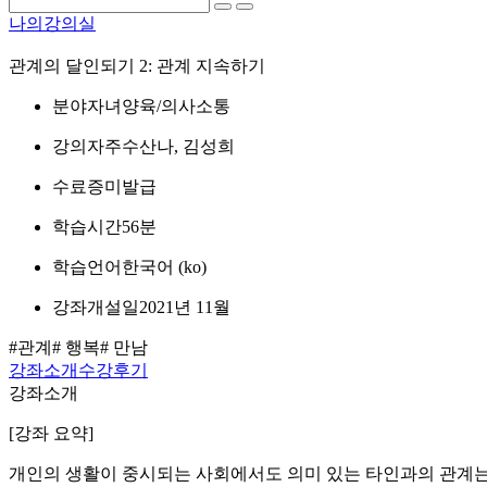
나의강의실
관계의 달인되기 2: 관계 지속하기
분야
자녀양육/의사소통
강의자
주수산나, 김성희
수료증
미발급
학습시간
56분
학습언어
한국어 ‎(ko)‎
강좌개설일
2021년 11월
#관계
# 행복
# 만남
강좌소개
수강후기
강좌소개
[강좌 요약]
개인의 생활이 중시되는 사회에서도 의미 있는 타인과의 관계는 