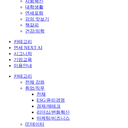
사회혁신
대학생활
연세포럼
강의 맛보기
책갈피
건강/의학
카테고리
연세 NEXT AI
시그니처
기업교육
이용안내
카테고리
전체 강좌
취업/직무
전체
ESG/윤리경영
경제/재테크
리더십/변화혁신
마케팅/비즈니스
IT/데이터