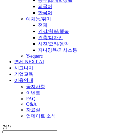
공부법/대학생활
외국어
한국어
예체능/취미
전체
건강/힐링/행복
건축/디자인
사진/요리/음악
자녀양육/의사소통
Y-square
연세 NEXT AI
시그니처
기업교육
이용안내
공지사항
이벤트
FAQ
Q&A
자료실
업데이트 소식
검색