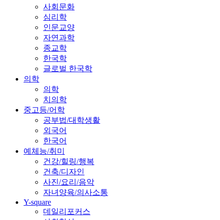
사회문화
심리학
인문교양
자연과학
종교학
한국학
글로벌 한국학
의학
의학
치의학
중고등/어학
공부법/대학생활
외국어
한국어
예체능/취미
건강/힐링/행복
건축/디자인
사진/요리/음악
자녀양육/의사소통
Y-square
데일리포커스