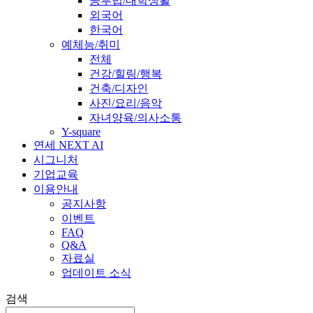
공부법/대학생활
외국어
한국어
예체능/취미
전체
건강/힐링/행복
건축/디자인
사진/요리/음악
자녀양육/의사소통
Y-square
연세 NEXT AI
시그니처
기업교육
이용안내
공지사항
이벤트
FAQ
Q&A
자료실
업데이트 소식
검색