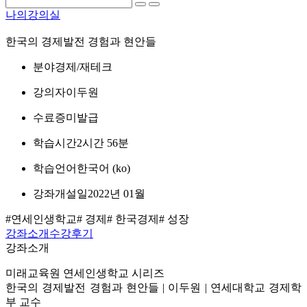
나의강의실
한국의 경제발전 경험과 현안들
분야
경제/재테크
강의자
이두원
수료증
미발급
학습시간
2시간 56분
학습언어
한국어 ‎(ko)‎
강좌개설일
2022년 01월
#연세인생학교
# 경제
# 한국경제
# 성장
강좌소개
수강후기
강좌소개
미래교육원 연세인생학교 시리즈
한국의 경제발전 경험과 현안들 | 이두원 | 연세대학교 경제학
부 교수