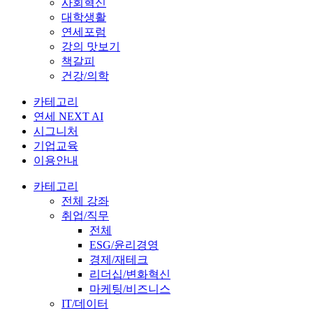
사회혁신
대학생활
연세포럼
강의 맛보기
책갈피
건강/의학
카테고리
연세 NEXT AI
시그니처
기업교육
이용안내
카테고리
전체 강좌
취업/직무
전체
ESG/윤리경영
경제/재테크
리더십/변화혁신
마케팅/비즈니스
IT/데이터