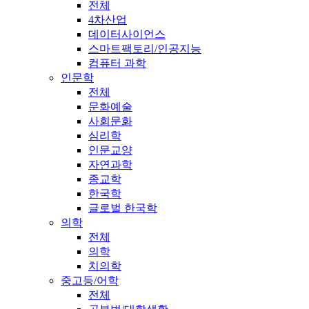
전체
4차산업
데이터사이언스
스마트팩토리/인공지능
컴퓨터 과학
인문학
전체
문화예술
사회문화
심리학
인문교양
자연과학
종교학
한국학
글로벌 한국학
의학
전체
의학
치의학
중고등/어학
전체