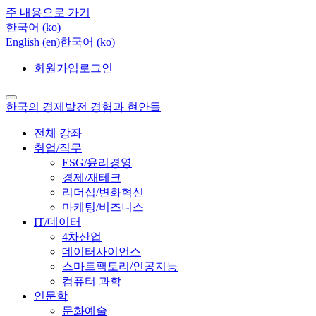
주 내용으로 가기
한국어 ‎(ko)‎
English ‎(en)‎
한국어 ‎(ko)‎
회원가입
로그인
한국의 경제발전 경험과 현안들
전체 강좌
취업/직무
ESG/윤리경영
경제/재테크
리더십/변화혁신
마케팅/비즈니스
IT/데이터
4차산업
데이터사이언스
스마트팩토리/인공지능
컴퓨터 과학
인문학
문화예술