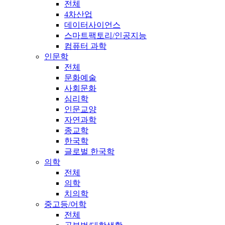
전체
4차산업
데이터사이언스
스마트팩토리/인공지능
컴퓨터 과학
인문학
전체
문화예술
사회문화
심리학
인문교양
자연과학
종교학
한국학
글로벌 한국학
의학
전체
의학
치의학
중고등/어학
전체