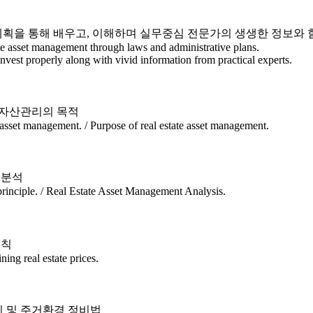
획을 통해 배우고, 이해하며 실무중심 전문가의 생생한 정보와 
ate asset management through laws and administrative plans.
invest properly along with vivid information from practical experts.
산 자산관리의 목적
te asset management. / Purpose of real estate asset management.
 분석
 principle. / Real Estate Asset Management Analysis.
원칙
ining real estate prices.
시 및 주거환경 정비법