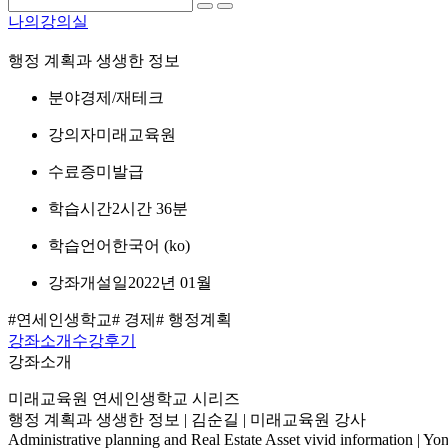
나의강의실
행정 계획과 생생한 정보
분야
경제/재테크
강의자
미래교육원
수료증
미발급
학습시간
2시간 36분
학습언어
한국어 ‎(ko)‎
강좌개설일
2022년 01월
#연세인생학교
# 경제
# 행정계획
강좌소개
수강후기
강좌소개
미래교육원 연세인생학교 시리즈
행정 계획과 생생한 정보 | 김순길 | 미래교육원 강사
Administrative planning and Real Estate Asset vivid information | Yon