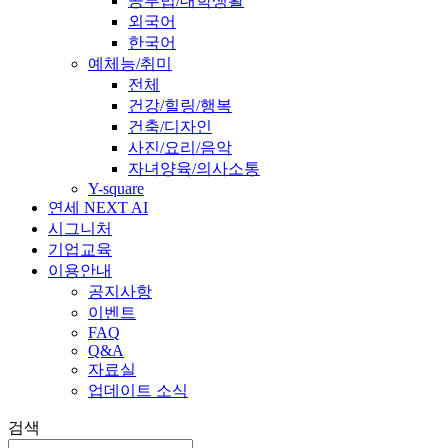
공부법/대학생활
외국어
한국어
예체능/취미
전체
건강/힐링/행복
건축/디자인
사진/요리/음악
자녀양육/의사소통
Y-square
연세 NEXT AI
시그니처
기업교육
이용안내
공지사항
이벤트
FAQ
Q&A
자료실
업데이트 소식
검색