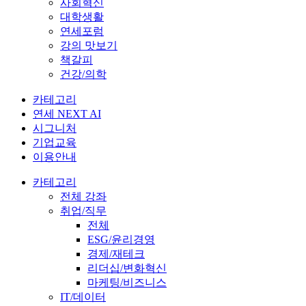
사회혁신
대학생활
연세포럼
강의 맛보기
책갈피
건강/의학
카테고리
연세 NEXT AI
시그니처
기업교육
이용안내
카테고리
전체 강좌
취업/직무
전체
ESG/윤리경영
경제/재테크
리더십/변화혁신
마케팅/비즈니스
IT/데이터