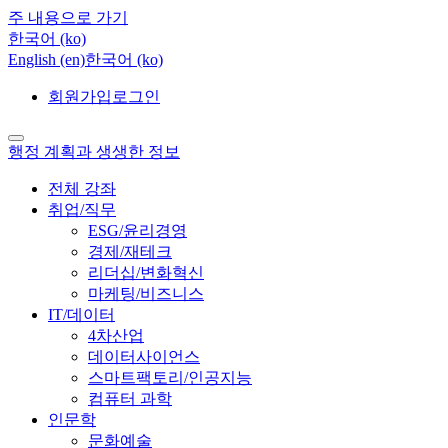
주 내용으로 가기
한국어 ‎(ko)‎
English ‎(en)‎
한국어 ‎(ko)‎
회원가입
로그인
행정 계획과 생생한 정보
전체 강좌
취업/직무
ESG/윤리경영
경제/재테크
리더십/변화혁신
마케팅/비즈니스
IT/데이터
4차산업
데이터사이언스
스마트팩토리/인공지능
컴퓨터 과학
인문학
문화예술