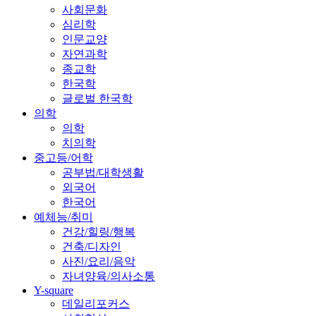
사회문화
심리학
인문교양
자연과학
종교학
한국학
글로벌 한국학
의학
의학
치의학
중고등/어학
공부법/대학생활
외국어
한국어
예체능/취미
건강/힐링/행복
건축/디자인
사진/요리/음악
자녀양육/의사소통
Y-square
데일리포커스