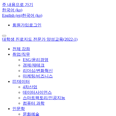
주 내용으로 가기
한국어 ‎(ko)‎
English ‎(en)‎
한국어 ‎(ko)‎
회원가입
로그인
대학생 진로지도 전문가 양성교육(2022-1)
전체 강좌
취업/직무
ESG/윤리경영
경제/재테크
리더십/변화혁신
마케팅/비즈니스
IT/데이터
4차산업
데이터사이언스
스마트팩토리/인공지능
컴퓨터 과학
인문학
문화예술