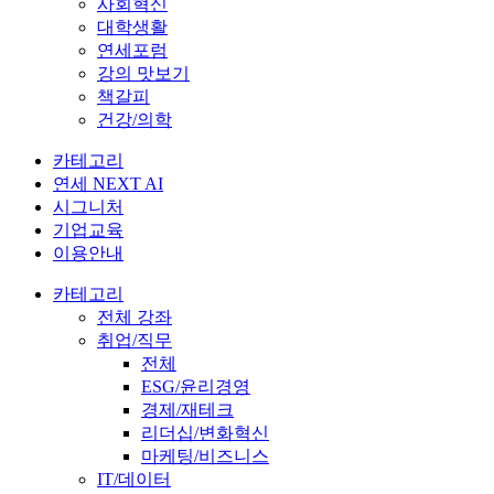
사회혁신
대학생활
연세포럼
강의 맛보기
책갈피
건강/의학
카테고리
연세 NEXT AI
시그니처
기업교육
이용안내
카테고리
전체 강좌
취업/직무
전체
ESG/윤리경영
경제/재테크
리더십/변화혁신
마케팅/비즈니스
IT/데이터