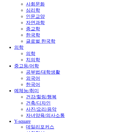
사회문화
심리학
인문교양
자연과학
종교학
한국학
글로벌 한국학
의학
의학
치의학
중고등/어학
공부법/대학생활
외국어
한국어
예체능/취미
건강/힐링/행복
건축/디자인
사진/요리/음악
자녀양육/의사소통
Y-square
데일리포커스