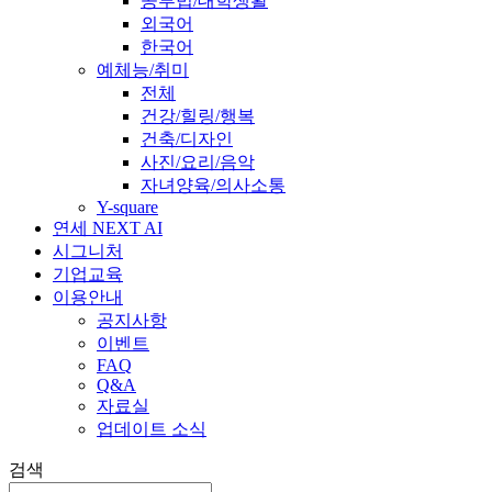
공부법/대학생활
외국어
한국어
예체능/취미
전체
건강/힐링/행복
건축/디자인
사진/요리/음악
자녀양육/의사소통
Y-square
연세 NEXT AI
시그니처
기업교육
이용안내
공지사항
이벤트
FAQ
Q&A
자료실
업데이트 소식
검색