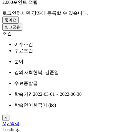
2,000
포인트 적립
로그인하시면 강좌에 등록할 수 있습니다.
좋아요
링크공유
조건
이수조건
수료조건
분야
강의자
최현복, 김준일
수료증
발급
학습기간
2022-03-01 ~ 2022-06-30
학습언어
한국어 ‎(ko)‎
×
My
알림
Loading...