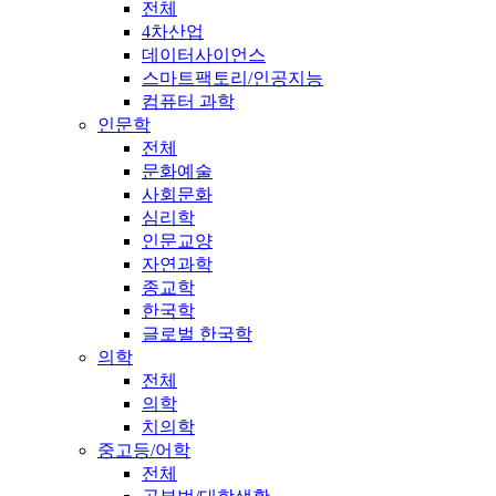
전체
4차산업
데이터사이언스
스마트팩토리/인공지능
컴퓨터 과학
인문학
전체
문화예술
사회문화
심리학
인문교양
자연과학
종교학
한국학
글로벌 한국학
의학
전체
의학
치의학
중고등/어학
전체