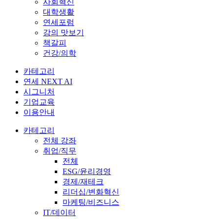
사회혁신
대학생활
연세포럼
강의 맛보기
책갈피
건강/의학
카테고리
연세 NEXT AI
시그니처
기업교육
이용안내
카테고리
전체 강좌
취업/직무
전체
ESG/윤리경영
경제/재테크
리더십/변화혁신
마케팅/비즈니스
IT/데이터