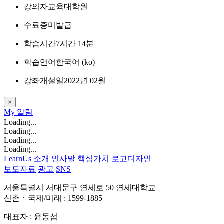
강의자
교육대학원
수료증
미발급
학습시간
7시간 14분
학습언어
한국어 ‎(ko)‎
강좌개설일
2022년 02월
×
My
알림
Loading...
Loading...
Loading...
Loading...
LearnUs 소개
인사말
핵심가치
로고디자인
보도자료
광고
SNS
서울특별시 서대문구 연세로 50 연세대학교
신촌ㆍ국제/미래 : 1599-1885
대표자 : 윤동섭