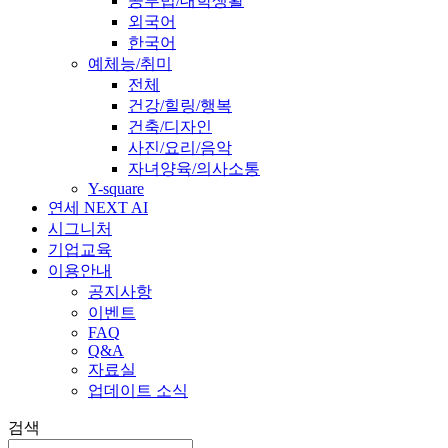
공부법/대학생활
외국어
한국어
예체능/취미
전체
건강/힐링/행복
건축/디자인
사진/요리/음악
자녀양육/의사소통
Y-square
연세 NEXT AI
시그니처
기업교육
이용안내
공지사항
이벤트
FAQ
Q&A
자료실
업데이트 소식
검색