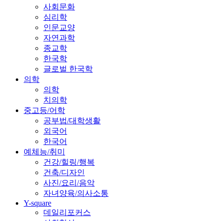
사회문화
심리학
인문교양
자연과학
종교학
한국학
글로벌 한국학
의학
의학
치의학
중고등/어학
공부법/대학생활
외국어
한국어
예체능/취미
건강/힐링/행복
건축/디자인
사진/요리/음악
자녀양육/의사소통
Y-square
데일리포커스