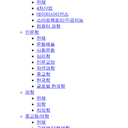
전체
4차산업
데이터사이언스
스마트팩토리/인공지능
컴퓨터 과학
인문학
전체
문화예술
사회문화
심리학
인문교양
자연과학
종교학
한국학
글로벌 한국학
의학
전체
의학
치의학
중고등/어학
전체