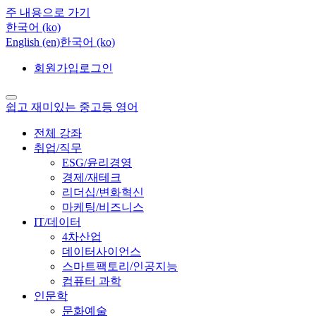
주 내용으로 가기
한국어 ‎(ko)‎
English ‎(en)‎
한국어 ‎(ko)‎
회원가입
로그인
쉽고 재미있는 중고등 영어
전체 강좌
취업/직무
ESG/윤리경영
경제/재테크
리더십/변화혁신
마케팅/비즈니스
IT/데이터
4차산업
데이터사이언스
스마트팩토리/인공지능
컴퓨터 과학
인문학
문화예술