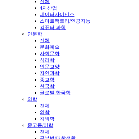
전체
4차산업
데이터사이언스
스마트팩토리/인공지능
컴퓨터 과학
인문학
전체
문화예술
사회문화
심리학
인문교양
자연과학
종교학
한국학
글로벌 한국학
의학
전체
의학
치의학
중고등/어학
전체
공부법/대학생활