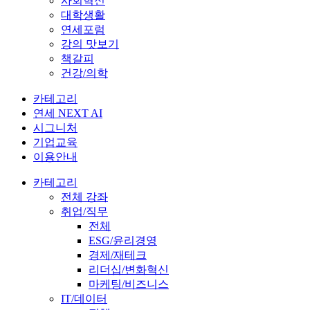
사회혁신
대학생활
연세포럼
강의 맛보기
책갈피
건강/의학
카테고리
연세 NEXT AI
시그니처
기업교육
이용안내
카테고리
전체 강좌
취업/직무
전체
ESG/윤리경영
경제/재테크
리더십/변화혁신
마케팅/비즈니스
IT/데이터