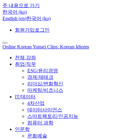
주 내용으로 가기
한국어 ‎(ko)‎
English ‎(en)‎
한국어 ‎(ko)‎
회원가입
로그인
Online Korean Yonsei Clips: Korean Idioms
전체 강좌
취업/직무
ESG/윤리경영
경제/재테크
리더십/변화혁신
마케팅/비즈니스
IT/데이터
4차산업
데이터사이언스
스마트팩토리/인공지능
컴퓨터 과학
인문학
문화예술