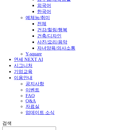
외국어
한국어
예체능/취미
전체
건강/힐링/행복
건축/디자인
사진/요리/음악
자녀양육/의사소통
Y-square
연세 NEXT AI
시그니처
기업교육
이용안내
공지사항
이벤트
FAQ
Q&A
자료실
업데이트 소식
검색