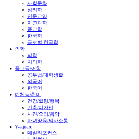
사회문화
심리학
인문교양
자연과학
종교학
한국학
글로벌 한국학
의학
의학
치의학
중고등/어학
공부법/대학생활
외국어
한국어
예체능/취미
건강/힐링/행복
건축/디자인
사진/요리/음악
자녀양육/의사소통
Y-square
데일리포커스