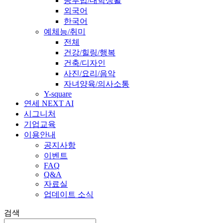
공부법/대학생활
외국어
한국어
예체능/취미
전체
건강/힐링/행복
건축/디자인
사진/요리/음악
자녀양육/의사소통
Y-square
연세 NEXT AI
시그니처
기업교육
이용안내
공지사항
이벤트
FAQ
Q&A
자료실
업데이트 소식
검색