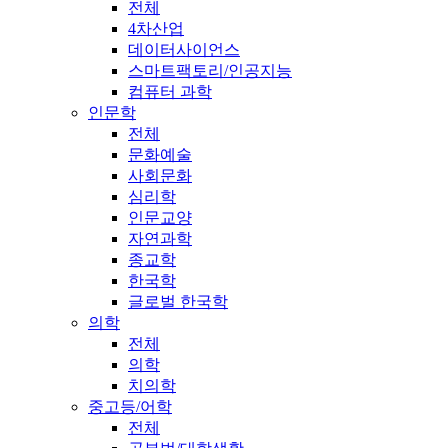
전체
4차산업
데이터사이언스
스마트팩토리/인공지능
컴퓨터 과학
인문학
전체
문화예술
사회문화
심리학
인문교양
자연과학
종교학
한국학
글로벌 한국학
의학
전체
의학
치의학
중고등/어학
전체