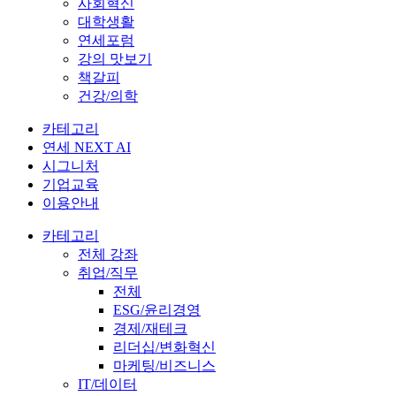
사회혁신
대학생활
연세포럼
강의 맛보기
책갈피
건강/의학
카테고리
연세 NEXT AI
시그니처
기업교육
이용안내
카테고리
전체 강좌
취업/직무
전체
ESG/윤리경영
경제/재테크
리더십/변화혁신
마케팅/비즈니스
IT/데이터