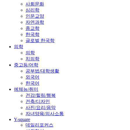
사회문화
심리학
인문교양
자연과학
종교학
한국학
글로벌 한국학
의학
의학
치의학
중고등/어학
공부법/대학생활
외국어
한국어
예체능/취미
건강/힐링/행복
건축/디자인
사진/요리/음악
자녀양육/의사소통
Y-square
데일리포커스