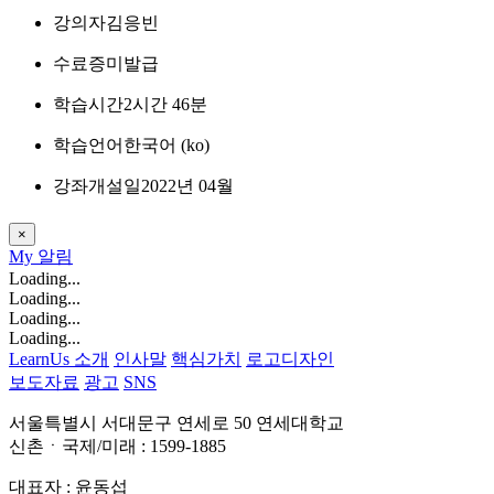
강의자
김응빈
수료증
미발급
학습시간
2시간 46분
학습언어
한국어 ‎(ko)‎
강좌개설일
2022년 04월
×
My
알림
Loading...
Loading...
Loading...
Loading...
LearnUs 소개
인사말
핵심가치
로고디자인
보도자료
광고
SNS
서울특별시 서대문구 연세로 50 연세대학교
신촌ㆍ국제/미래 : 1599-1885
대표자 : 윤동섭