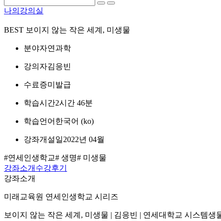
나의강의실
BEST
보이지 않는 작은 세계, 미생물
분야
자연과학
강의자
김응빈
수료증
미발급
학습시간
2시간 46분
학습언어
한국어 ‎(ko)‎
강좌개설일
2022년 04월
#연세인생학교
# 생명
# 미생물
강좌소개
수강후기
강좌소개
미래교육원 연세인생학교 시리즈
보이지 않는 작은 세계, 미생물 | 김응빈 | 연세대학교 시스템