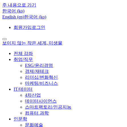
주 내용으로 가기
한국어 ‎(ko)‎
English ‎(en)‎
한국어 ‎(ko)‎
회원가입
로그인
보이지 않는 작은 세계, 미생물
전체 강좌
취업/직무
ESG/윤리경영
경제/재테크
리더십/변화혁신
마케팅/비즈니스
IT/데이터
4차산업
데이터사이언스
스마트팩토리/인공지능
컴퓨터 과학
인문학
문화예술