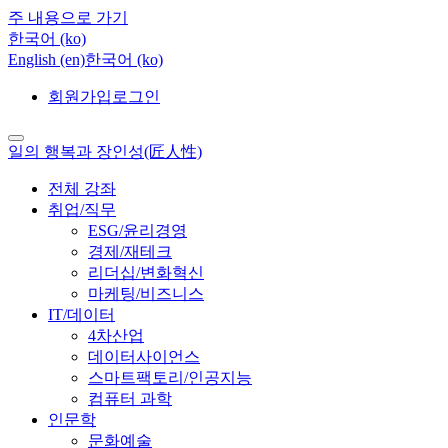
주 내용으로 가기
한국어 ‎(ko)‎
English ‎(en)‎
한국어 ‎(ko)‎
회원가입
로그인
일의 행복과 장인성(匠人性)
전체 강좌
취업/직무
ESG/윤리경영
경제/재테크
리더십/변화혁신
마케팅/비즈니스
IT/데이터
4차산업
데이터사이언스
스마트팩토리/인공지능
컴퓨터 과학
인문학
문화예술