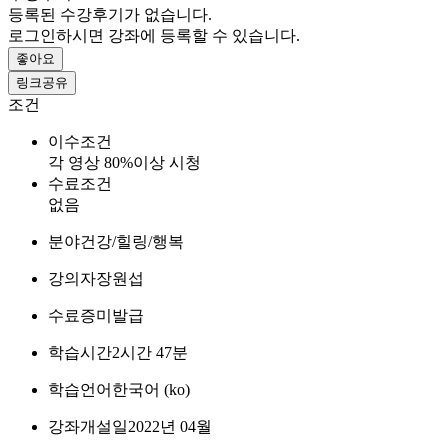
등록된 수강후기가 없습니다.
로그인하시면 강좌에 등록할 수 있습니다.
좋아요
링크공유
조건
이수조건
각 영상 80%이상 시청
수료조건
없음
분야
건강/힐링/행복
강의자
장원섭
수료증
미발급
학습시간
2시간 47분
학습언어
한국어 ‎(ko)‎
강좌개설일
2022년 04월