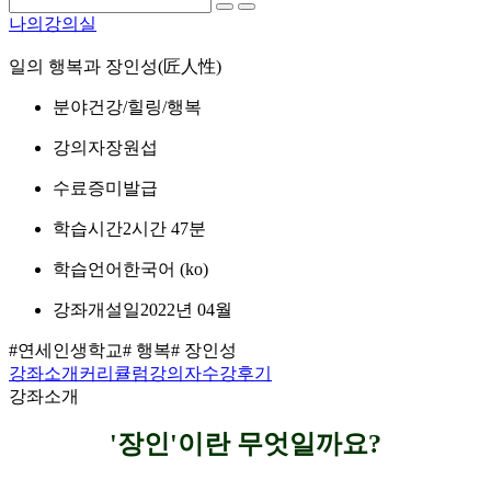
나의강의실
일의 행복과 장인성(匠人性)
분야
건강/힐링/행복
강의자
장원섭
수료증
미발급
학습시간
2시간 47분
학습언어
한국어 ‎(ko)‎
강좌개설일
2022년 04월
#연세인생학교
# 행복
# 장인성
강좌소개
커리큘럼
강의자
수강후기
강좌소개
'장인'이란 무엇일까요?