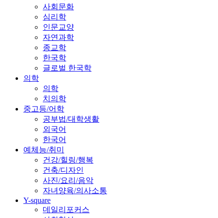
사회문화
심리학
인문교양
자연과학
종교학
한국학
글로벌 한국학
의학
의학
치의학
중고등/어학
공부법/대학생활
외국어
한국어
예체능/취미
건강/힐링/행복
건축/디자인
사진/요리/음악
자녀양육/의사소통
Y-square
데일리포커스