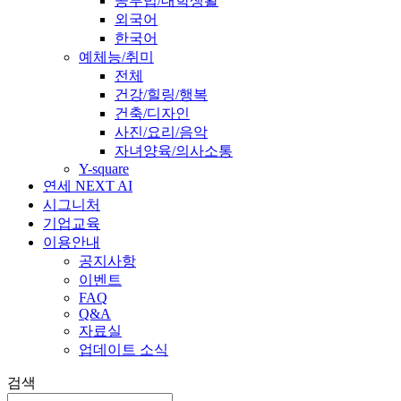
공부법/대학생활
외국어
한국어
예체능/취미
전체
건강/힐링/행복
건축/디자인
사진/요리/음악
자녀양육/의사소통
Y-square
연세 NEXT AI
시그니처
기업교육
이용안내
공지사항
이벤트
FAQ
Q&A
자료실
업데이트 소식
검색