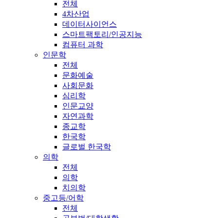
전체
4차산업
데이터사이언스
스마트팩토리/인공지능
컴퓨터 과학
인문학
전체
문화예술
사회문화
심리학
인문교양
자연과학
종교학
한국학
글로벌 한국학
의학
전체
의학
치의학
중고등/어학
전체