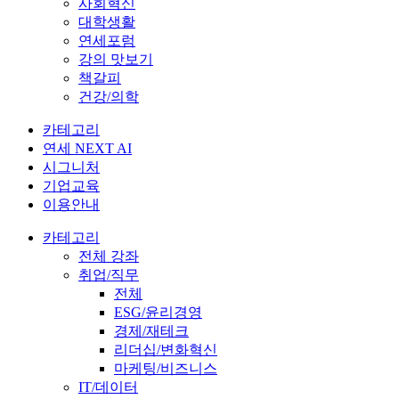
사회혁신
대학생활
연세포럼
강의 맛보기
책갈피
건강/의학
카테고리
연세 NEXT AI
시그니처
기업교육
이용안내
카테고리
전체 강좌
취업/직무
전체
ESG/윤리경영
경제/재테크
리더십/변화혁신
마케팅/비즈니스
IT/데이터