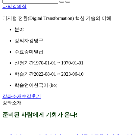
나의강의실
디지털 전환(Digital Transformation) 핵심 기술의 이해
분야
강의자
강명구
수료증
미발급
신청기간
1970-01-01 ~ 1970-01-01
학습기간
2022-08-01 ~ 2023-06-10
학습언어
한국어 ‎(ko)‎
강좌소개
수강후기
강좌소개
준비된 사람에게 기회가 온다!