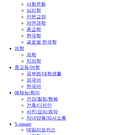
사회문화
심리학
인문교양
자연과학
종교학
한국학
글로벌 한국학
의학
의학
치의학
중고등/어학
공부법/대학생활
외국어
한국어
예체능/취미
건강/힐링/행복
건축/디자인
사진/요리/음악
자녀양육/의사소통
Y-square
데일리포커스