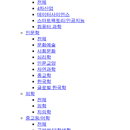
전체
4차산업
데이터사이언스
스마트팩토리/인공지능
컴퓨터 과학
인문학
전체
문화예술
사회문화
심리학
인문교양
자연과학
종교학
한국학
글로벌 한국학
의학
전체
의학
치의학
중고등/어학
전체