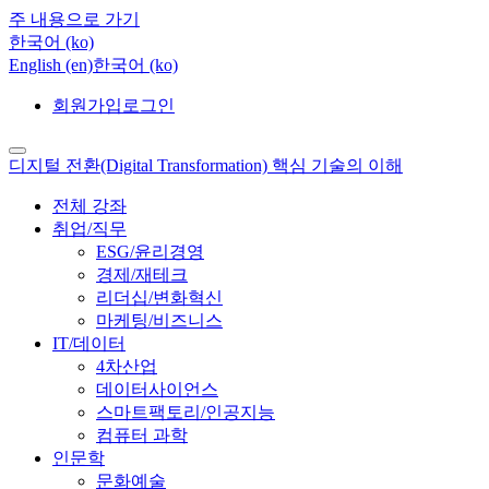
주 내용으로 가기
한국어 ‎(ko)‎
English ‎(en)‎
한국어 ‎(ko)‎
회원가입
로그인
디지털 전환(Digital Transformation) 핵심 기술의 이해
전체 강좌
취업/직무
ESG/윤리경영
경제/재테크
리더십/변화혁신
마케팅/비즈니스
IT/데이터
4차산업
데이터사이언스
스마트팩토리/인공지능
컴퓨터 과학
인문학
문화예술