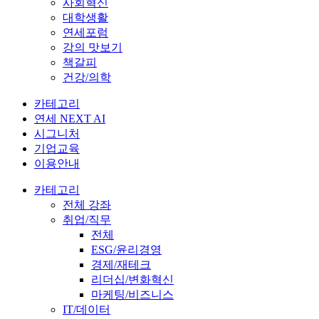
사회혁신
대학생활
연세포럼
강의 맛보기
책갈피
건강/의학
카테고리
연세 NEXT AI
시그니처
기업교육
이용안내
카테고리
전체 강좌
취업/직무
전체
ESG/윤리경영
경제/재테크
리더십/변화혁신
마케팅/비즈니스
IT/데이터