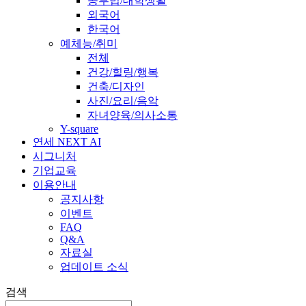
공부법/대학생활
외국어
한국어
예체능/취미
전체
건강/힐링/행복
건축/디자인
사진/요리/음악
자녀양육/의사소통
Y-square
연세 NEXT AI
시그니처
기업교육
이용안내
공지사항
이벤트
FAQ
Q&A
자료실
업데이트 소식
검색