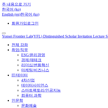
주 내용으로 가기
한국어 ‎(ko)‎
English ‎(en)‎
한국어 ‎(ko)‎
회원가입
로그인
Yonsei Frontier Lab(YFL) Distinguished Scholar Invitation Lecture S
전체 강좌
취업/직무
ESG/윤리경영
경제/재테크
리더십/변화혁신
마케팅/비즈니스
IT/데이터
4차산업
데이터사이언스
스마트팩토리/인공지능
컴퓨터 과학
인문학
문화예술