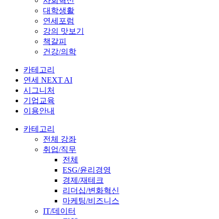
사회혁신
대학생활
연세포럼
강의 맛보기
책갈피
건강/의학
카테고리
연세 NEXT AI
시그니처
기업교육
이용안내
카테고리
전체 강좌
취업/직무
전체
ESG/윤리경영
경제/재테크
리더십/변화혁신
마케팅/비즈니스
IT/데이터