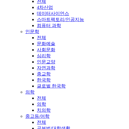
전체
4차산업
데이터사이언스
스마트팩토리/인공지능
컴퓨터 과학
인문학
전체
문화예술
사회문화
심리학
인문교양
자연과학
종교학
한국학
글로벌 한국학
의학
전체
의학
치의학
중고등/어학
전체
공부법/대학생활