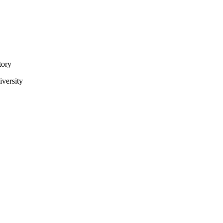
tory
versity