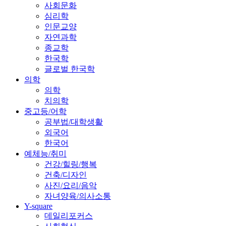
사회문화
심리학
인문교양
자연과학
종교학
한국학
글로벌 한국학
의학
의학
치의학
중고등/어학
공부법/대학생활
외국어
한국어
예체능/취미
건강/힐링/행복
건축/디자인
사진/요리/음악
자녀양육/의사소통
Y-square
데일리포커스