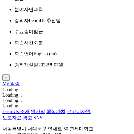
분야
자연과학
강의자
LearnUs 추진팀
수료증
미발급
학습시간
31분
학습언어
English ‎(en)‎
강좌개설일
2022년 07월
×
My
알림
Loading...
Loading...
Loading...
Loading...
LearnUs 소개
인사말
핵심가치
로고디자인
보도자료
광고
SNS
서울특별시 서대문구 연세로 50 연세대학교