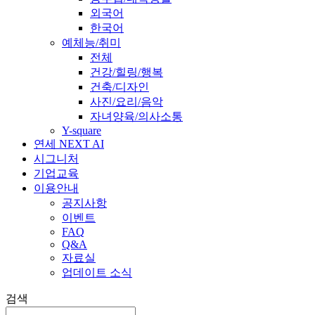
외국어
한국어
예체능/취미
전체
건강/힐링/행복
건축/디자인
사진/요리/음악
자녀양육/의사소통
Y-square
연세 NEXT AI
시그니처
기업교육
이용안내
공지사항
이벤트
FAQ
Q&A
자료실
업데이트 소식
검색