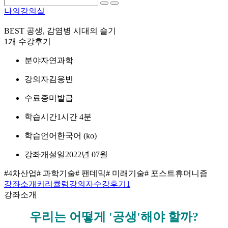
나의강의실
BEST
공생, 감염병 시대의 슬기
1개 수강후기
분야
자연과학
강의자
김응빈
수료증
미발급
학습시간
1시간 4분
학습언어
한국어 ‎(ko)‎
강좌개설일
2022년 07월
#4차산업
# 과학기술
# 팬데믹
# 미래기술
# 포스트휴머니즘
강좌소개
커리큘럼
강의자
수강후기
1
강좌소개
우리는 어떻게 '공생'해야 할까?