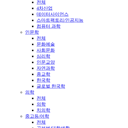
전체
4차산업
데이터사이언스
스마트팩토리/인공지능
컴퓨터 과학
인문학
전체
문화예술
사회문화
심리학
인문교양
자연과학
종교학
한국학
글로벌 한국학
의학
전체
의학
치의학
중고등/어학
전체