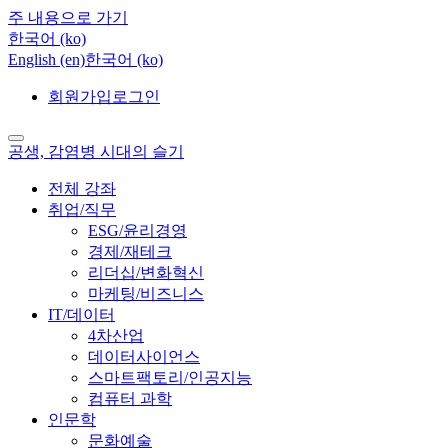
주 내용으로 가기
한국어 ‎(ko)‎
English ‎(en)‎
한국어 ‎(ko)‎
회원가입
로그인
공생, 감염병 시대의 슬기
전체 강좌
취업/직무
ESG/윤리경영
경제/재테크
리더십/변화혁신
마케팅/비즈니스
IT/데이터
4차산업
데이터사이언스
스마트팩토리/인공지능
컴퓨터 과학
인문학
문화예술