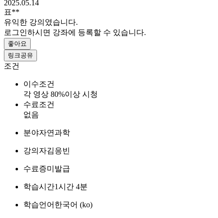
2025.05.14
표**
유익한 강의였습니다.
로그인하시면 강좌에 등록할 수 있습니다.
좋아요
링크공유
조건
이수조건
각 영상 80%이상 시청
수료조건
없음
분야
자연과학
강의자
김응빈
수료증
미발급
학습시간
1시간 4분
학습언어
한국어 ‎(ko)‎