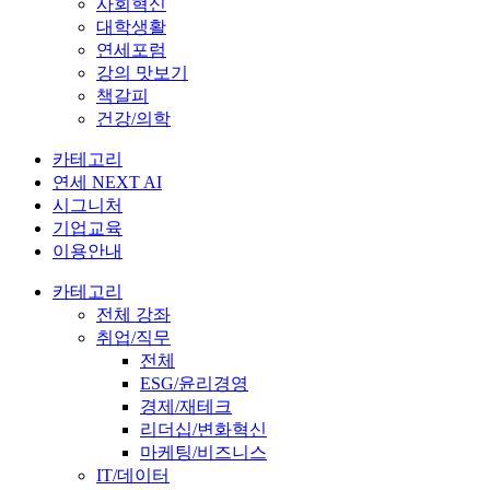
사회혁신
대학생활
연세포럼
강의 맛보기
책갈피
건강/의학
카테고리
연세 NEXT AI
시그니처
기업교육
이용안내
카테고리
전체 강좌
취업/직무
전체
ESG/윤리경영
경제/재테크
리더십/변화혁신
마케팅/비즈니스
IT/데이터