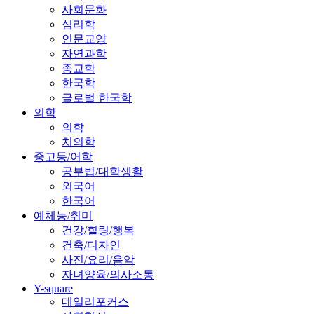
사회문화
심리학
인문교양
자연과학
종교학
한국학
글로벌 한국학
의학
의학
치의학
중고등/어학
공부법/대학생활
외국어
한국어
예체능/취미
건강/힐링/행복
건축/디자인
사진/요리/음악
자녀양육/의사소통
Y-square
데일리포커스