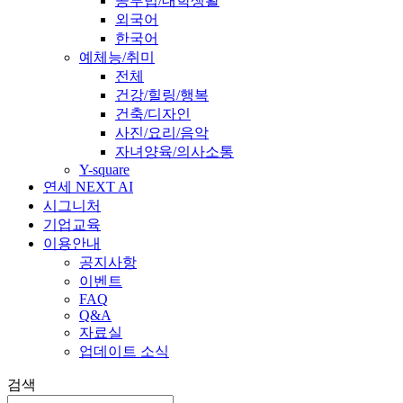
공부법/대학생활
외국어
한국어
예체능/취미
전체
건강/힐링/행복
건축/디자인
사진/요리/음악
자녀양육/의사소통
Y-square
연세 NEXT AI
시그니처
기업교육
이용안내
공지사항
이벤트
FAQ
Q&A
자료실
업데이트 소식
검색