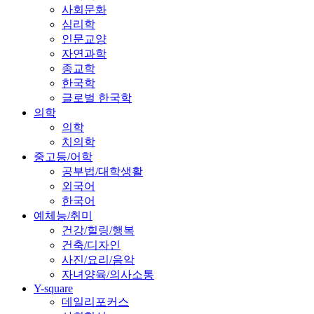
사회문화
심리학
인문교양
자연과학
종교학
한국학
글로벌 한국학
의학
의학
치의학
중고등/어학
공부법/대학생활
외국어
한국어
예체능/취미
건강/힐링/행복
건축/디자인
사진/요리/음악
자녀양육/의사소통
Y-square
데일리포커스