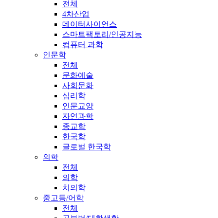
전체
4차산업
데이터사이언스
스마트팩토리/인공지능
컴퓨터 과학
인문학
전체
문화예술
사회문화
심리학
인문교양
자연과학
종교학
한국학
글로벌 한국학
의학
전체
의학
치의학
중고등/어학
전체