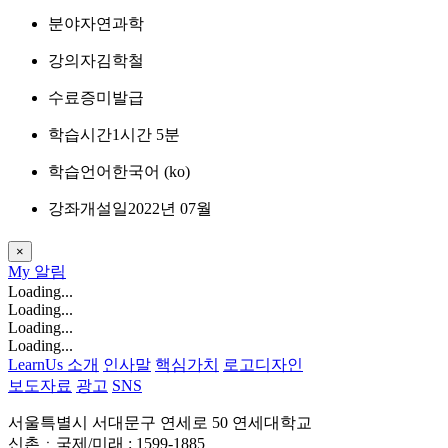
분야
자연과학
강의자
김학철
수료증
미발급
학습시간
1시간 5분
학습언어
한국어 ‎(ko)‎
강좌개설일
2022년 07월
×
My
알림
Loading...
Loading...
Loading...
Loading...
LearnUs 소개
인사말
핵심가치
로고디자인
보도자료
광고
SNS
서울특별시 서대문구 연세로 50 연세대학교
신촌ㆍ국제/미래 : 1599-1885