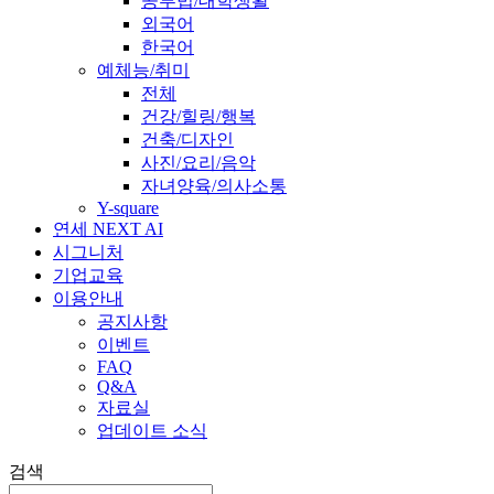
공부법/대학생활
외국어
한국어
예체능/취미
전체
건강/힐링/행복
건축/디자인
사진/요리/음악
자녀양육/의사소통
Y-square
연세 NEXT AI
시그니처
기업교육
이용안내
공지사항
이벤트
FAQ
Q&A
자료실
업데이트 소식
검색