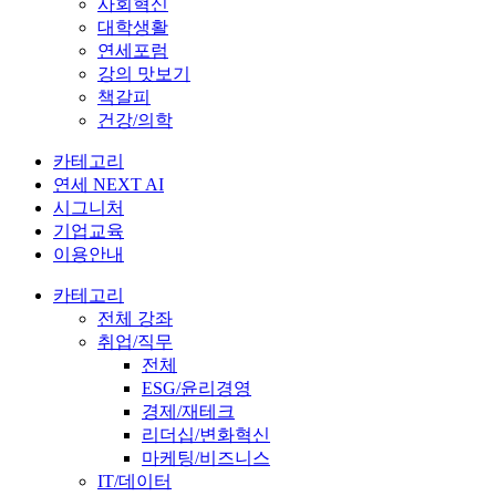
사회혁신
대학생활
연세포럼
강의 맛보기
책갈피
건강/의학
카테고리
연세 NEXT AI
시그니처
기업교육
이용안내
카테고리
전체 강좌
취업/직무
전체
ESG/윤리경영
경제/재테크
리더십/변화혁신
마케팅/비즈니스
IT/데이터