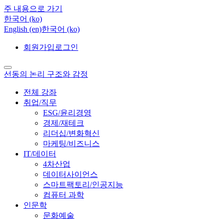
주 내용으로 가기
한국어 ‎(ko)‎
English ‎(en)‎
한국어 ‎(ko)‎
회원가입
로그인
선동의 논리 구조와 감정
전체 강좌
취업/직무
ESG/윤리경영
경제/재테크
리더십/변화혁신
마케팅/비즈니스
IT/데이터
4차산업
데이터사이언스
스마트팩토리/인공지능
컴퓨터 과학
인문학
문화예술