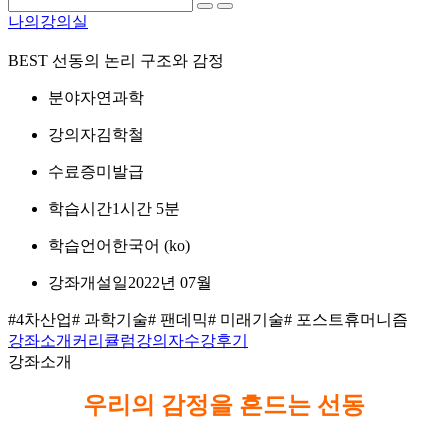
나의강의실
BEST
선동의 논리 구조와 감정
분야
자연과학
강의자
김학철
수료증
미발급
학습시간
1시간 5분
학습언어
한국어 ‎(ko)‎
강좌개설일
2022년 07월
#4차산업
# 과학기술
# 팬데믹
# 미래기술
# 포스트휴머니즘
강좌소개
커리큘럼
강의자
수강후기
강좌소개
우리의 감정을 흔드는 선동