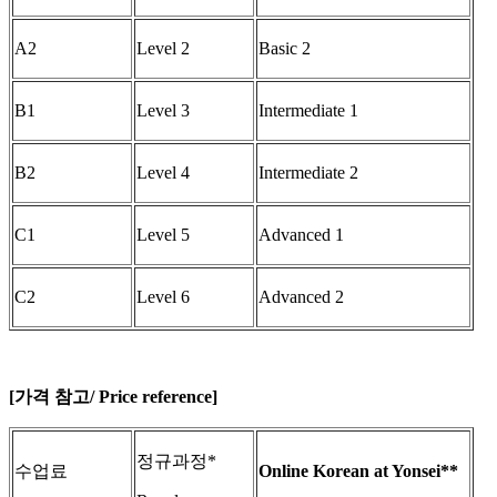
A2
Level 2
Basic 2
B1
Level 3
Intermediate 1
B2
Level 4
Intermediate 2
C1
Level 5
Advanced 1
C2
Level 6
Advanced 2
[가격 참고/ Price reference]
정규과정*
수업료
Online Korean at Yonsei**