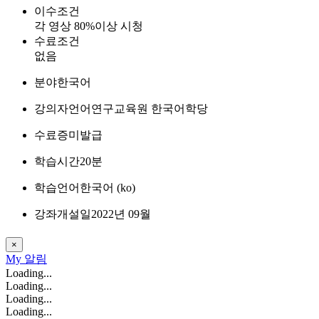
이수조건
각 영상 80%이상 시청
수료조건
없음
분야
한국어
강의자
언어연구교육원 한국어학당
수료증
미발급
학습시간
20분
학습언어
한국어 ‎(ko)‎
강좌개설일
2022년 09월
×
My
알림
Loading...
Loading...
Loading...
Loading...