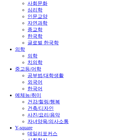
사회문화
심리학
인문교양
자연과학
종교학
한국학
글로벌 한국학
의학
의학
치의학
중고등/어학
공부법/대학생활
외국어
한국어
예체능/취미
건강/힐링/행복
건축/디자인
사진/요리/음악
자녀양육/의사소통
Y-square
데일리포커스