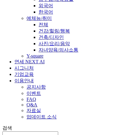
외국어
한국어
예체능/취미
전체
건강/힐링/행복
건축/디자인
사진/요리/음악
자녀양육/의사소통
Y-square
연세 NEXT AI
시그니처
기업교육
이용안내
공지사항
이벤트
FAQ
Q&A
자료실
업데이트 소식
검색