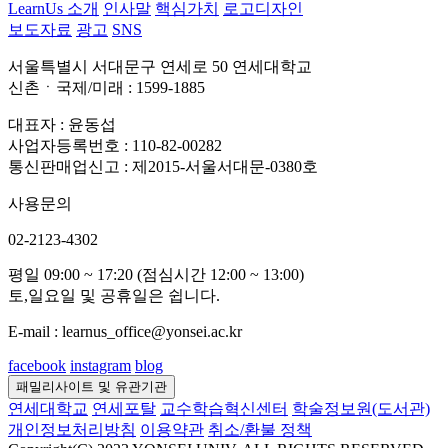
LearnUs 소개
인사말
핵심가치
로고디자인
보도자료
광고
SNS
서울특별시 서대문구 연세로 50 연세대학교
신촌ㆍ국제/미래 : 1599-1885
대표자 : 윤동섭
사업자등록번호 : 110-82-00282
통신판매업신고 : 제2015-서울서대문-0380호
사용문의
02-2123-4302
평일 09:00 ~ 17:20 (점심시간 12:00 ~ 13:00)
토,일요일 및 공휴일은 쉽니다.
E-mail : learnus_office@yonsei.ac.kr
facebook
instagram
blog
패밀리사이트 및 유관기관
연세대학교
연세포탈
교수학습혁신센터
학술정보원(도서관)
개인정보처리방침
이용약관
취소/환불 정책