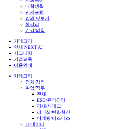
사회혁신
대학생활
연세포럼
강의 맛보기
책갈피
건강/의학
카테고리
연세 NEXT AI
시그니처
기업교육
이용안내
카테고리
전체 강좌
취업/직무
전체
ESG/윤리경영
경제/재테크
리더십/변화혁신
마케팅/비즈니스
IT/데이터