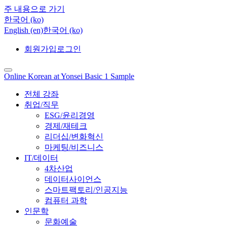
주 내용으로 가기
한국어 ‎(ko)‎
English ‎(en)‎
한국어 ‎(ko)‎
회원가입
로그인
Online Korean at Yonsei Basic 1 Sample
전체 강좌
취업/직무
ESG/윤리경영
경제/재테크
리더십/변화혁신
마케팅/비즈니스
IT/데이터
4차산업
데이터사이언스
스마트팩토리/인공지능
컴퓨터 과학
인문학
문화예술