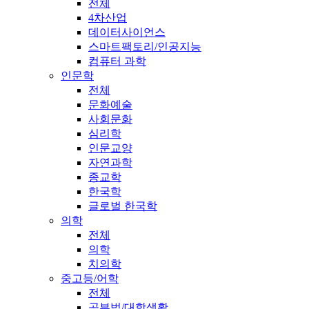
전체
4차산업
데이터사이언스
스마트팩토리/인공지능
컴퓨터 과학
인문학
전체
문화예술
사회문화
심리학
인문교양
자연과학
종교학
한국학
글로벌 한국학
의학
전체
의학
치의학
중고등/어학
전체
공부법/대학생활