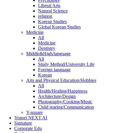
Psychology
Liberal Arts
Natural Science
religion
Korean Studies
Global Korean Studies
Medicine
All
Medicine
Dentistry
Middle&High/language
All
Study Method/University Life
Foreign language
Korean
Arts and Physical Education/Hobbies
All
Health/Healing/Happiness
Architecture/Design
Photography/Cooking/Music
Child rearing/Communication
Y-square
Yonsei NEXT AI
Signature
Corporate Edu