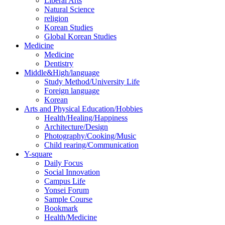
Liberal Arts
Natural Science
religion
Korean Studies
Global Korean Studies
Medicine
Medicine
Dentistry
Middle&High/language
Study Method/University Life
Foreign language
Korean
Arts and Physical Education/Hobbies
Health/Healing/Happiness
Architecture/Design
Photography/Cooking/Music
Child rearing/Communication
Y-square
Daily Focus
Social Innovation
Campus Life
Yonsei Forum
Sample Course
Bookmark
Health/Medicine