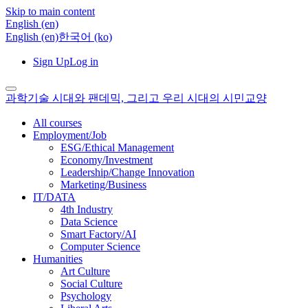
Skip to main content
English ‎(en)‎
English ‎(en)‎
한국어 ‎(ko)‎
Sign Up
Log in
과학기술 시대와 팬데믹, 그리고 우리 시대의 시민교양
All courses
Employment/Job
ESG/Ethical Management
Economy/Investment
Leadership/Change Innovation
Marketing/Business
IT/DATA
4th Industry
Data Science
Smart Factory/AI
Computer Science
Humanities
Art Culture
Social Culture
Psychology