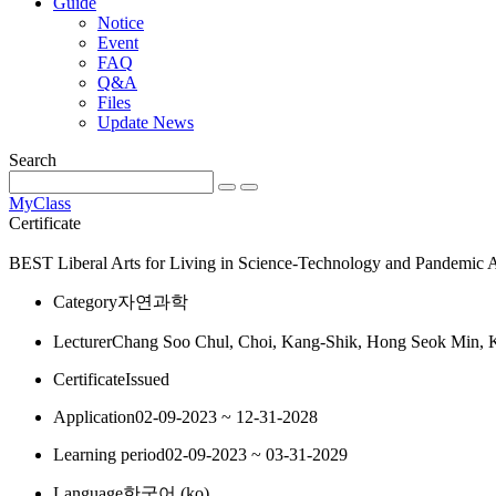
Guide
Notice
Event
FAQ
Q&A
Files
Update News
Search
MyClass
Certificate
BEST
Liberal Arts for Living in Science-Technology and Pandemic 
Category
자연과학
Lecturer
Chang Soo Chul, Choi, Kang-Shik, Hong Seok Min,
Certificate
Issued
Application
02-09-2023 ~ 12-31-2028
Learning period
02-09-2023 ~ 03-31-2029
Language
한국어 ‎(ko)‎