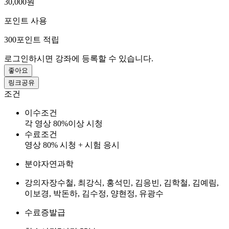
30,000원
포인트 사용
300
포인트 적립
로그인하시면 강좌에 등록할 수 있습니다.
좋아요
링크공유
조건
이수조건
각 영상 80%이상 시청
수료조건
영상 80% 시청 + 시험 응시
분야
자연과학
강의자
장수철, 최강식, 홍석민, 김응빈, 김학철, 김예림,
이보경, 박돈하, 김수정, 양현정, 유광수
수료증
발급