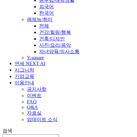
공부법/대학생활
외국어
한국어
예체능/취미
전체
건강/힐링/행복
건축/디자인
사진/요리/음악
자녀양육/의사소통
Y-square
연세 NEXT AI
시그니처
기업교육
이용안내
공지사항
이벤트
FAQ
Q&A
자료실
업데이트 소식
검색