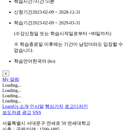
학습시간
7시간 55분
신청기간
2023-02-09 ~ 2028-12-31
학습기간
2023-02-09 ~ 2029-03-31
(수강신청일 또는 학습시작일로부터
+90
일까지)
※ 학습종료일 이후에는 기간이 남았더라도 입장할 수
없습니다.
학습언어
한국어 ‎(ko)‎
×
My
알림
Loading...
Loading...
Loading...
Loading...
LearnUs 소개
인사말
핵심가치
로고디자인
보도자료
광고
SNS
서울특별시 서대문구 연세로 50 연세대학교
신촌ㆍ국제/미래 : 1599-1885