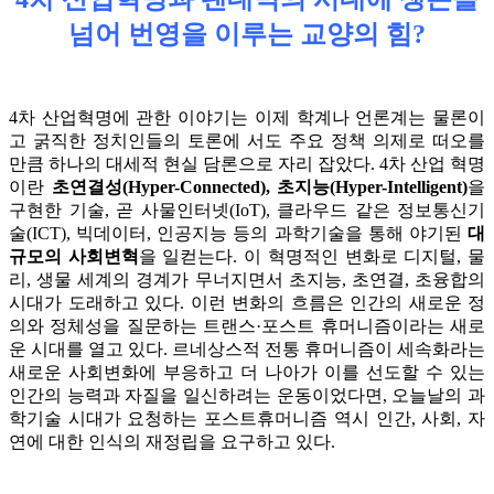
넘어 번영을 이루는 교양의 힘?
4차 산업혁명에 관한 이야기는 이제 학계나 언론계는 물론이
고 굵직한 정치인들의 토론에 서도 주요 정책 의제로 떠오를
만큼 하나의 대세적 현실 담론으로 자리 잡았다. 4차 산업 혁명
이란
초연결성(Hyper-Connected), 초지능(Hyper-Intelligent)
을
구현한 기술, 곧 사물인터넷(IoT), 클라우드 같은 정보통신기
술(ICT), 빅데이터, 인공지능 등의 과학기술을 통해 야기된
대
규모의 사회변혁
을 일컫는다. 이 혁명적인 변화로 디지털, 물
리, 생물 세계의 경계가 무너지면서 초지능, 초연결, 초융합의
시대가 도래하고 있다. 이런 변화의 흐름은 인간의 새로운 정
의와 정체성을 질문하는 트랜스·포스트 휴머니즘이라는 새로
운 시대를 열고 있다. 르네상스적 전통 휴머니즘이 세속화라는
새로운 사회변화에 부응하고 더 나아가 이를 선도할 수 있는
인간의 능력과 자질을 일신하려는 운동이었다면, 오늘날의 과
학기술 시대가 요청하는 포스트휴머니즘 역시 인간, 사회, 자
연에 대한 인식의 재정립을 요구하고 있다.