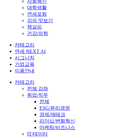
사회혁신
대학생활
연세포럼
강의 맛보기
책갈피
건강/의학
카테고리
연세 NEXT AI
시그니처
기업교육
이용안내
카테고리
전체 강좌
취업/직무
전체
ESG/윤리경영
경제/재테크
리더십/변화혁신
마케팅/비즈니스
IT/데이터