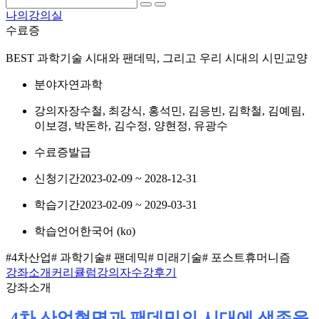
나의강의실
수료증
BEST
과학기술 시대와 팬데믹, 그리고 우리 시대의 시민교양
분야
자연과학
강의자
장수철, 최강식, 홍석민, 김응빈, 김학철, 김예림,
이보경, 박돈하, 김수정, 양현정, 유광수
수료증
발급
신청기간
2023-02-09 ~ 2028-12-31
학습기간
2023-02-09 ~ 2029-03-31
학습언어
한국어 ‎(ko)‎
#4차산업
# 과학기술
# 팬데믹
# 미래기술
# 포스트휴머니즘
강좌소개
커리큘럼
강의자
수강후기
강좌소개
4차 산업혁명과 팬데믹의 시대에 생존을