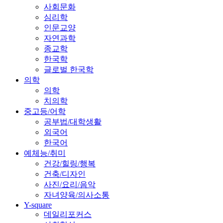
사회문화
심리학
인문교양
자연과학
종교학
한국학
글로벌 한국학
의학
의학
치의학
중고등/어학
공부법/대학생활
외국어
한국어
예체능/취미
건강/힐링/행복
건축/디자인
사진/요리/음악
자녀양육/의사소통
Y-square
데일리포커스