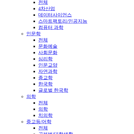
전체
4차산업
데이터사이언스
스마트팩토리/인공지능
컴퓨터 과학
인문학
전체
문화예술
사회문화
심리학
인문교양
자연과학
종교학
한국학
글로벌 한국학
의학
전체
의학
치의학
중고등/어학
전체