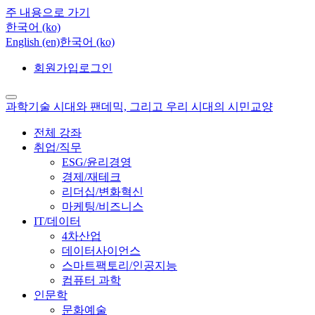
주 내용으로 가기
한국어 ‎(ko)‎
English ‎(en)‎
한국어 ‎(ko)‎
회원가입
로그인
과학기술 시대와 팬데믹, 그리고 우리 시대의 시민교양
전체 강좌
취업/직무
ESG/윤리경영
경제/재테크
리더십/변화혁신
마케팅/비즈니스
IT/데이터
4차산업
데이터사이언스
스마트팩토리/인공지능
컴퓨터 과학
인문학
문화예술