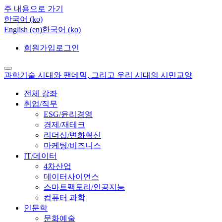
주 내용으로 가기
한국어 ‎(ko)‎
English ‎(en)‎
한국어 ‎(ko)‎
회원가입
로그인
과학기술 시대와 팬데믹, 그리고 우리 시대의 시민교양
전체 강좌
취업/직무
ESG/윤리경영
경제/재테크
리더십/변화혁신
마케팅/비즈니스
IT/데이터
4차산업
데이터사이언스
스마트팩토리/인공지능
컴퓨터 과학
인문학
문화예술