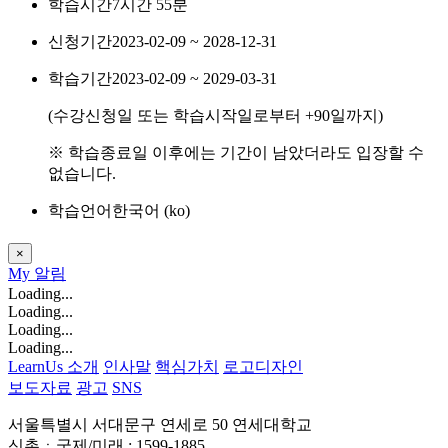
학습시간
7시간 55분
신청기간
2023-02-09 ~ 2028-12-31
학습기간
2023-02-09 ~ 2029-03-31
(수강신청일 또는 학습시작일로부터
+90
일까지)
※ 학습종료일 이후에는 기간이 남았더라도 입장할 수
없습니다.
학습언어
한국어 ‎(ko)‎
×
My
알림
Loading...
Loading...
Loading...
Loading...
LearnUs 소개
인사말
핵심가치
로고디자인
보도자료
광고
SNS
서울특별시 서대문구 연세로 50 연세대학교
신촌ㆍ국제/미래 : 1599-1885