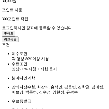
30,000원
포인트 사용
300
포인트 적립
로그인하시면 강좌에 등록할 수 있습니다.
좋아요
링크공유
조건
이수조건
각 영상 80%이상 시청
수료조건
영상 80% 시청 + 시험 응시
분야
자연과학
강의자
장수철, 최강식, 홍석민, 김응빈, 김학철, 김예림,
이보경, 박돈하, 김수정, 양현정, 유광수
수료증
발급