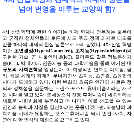
넘어 번영을 이루는 교양의 힘?
4차 산업혁명에 관한 이야기는 이제 학계나 언론계는 물론이
고 굵직한 정치인들의 토론에 서도 주요 정책 의제로 떠오를
만큼 하나의 대세적 현실 담론으로 자리 잡았다. 4차 산업 혁명
이란
초연결성(Hyper-Connected), 초지능(Hyper-Intelligent)
을
구현한 기술, 곧 사물인터넷(IoT), 클라우드 같은 정보통신기
술(ICT), 빅데이터, 인공지능 등의 과학기술을 통해 야기된
대
규모의 사회변혁
을 일컫는다. 이 혁명적인 변화로 디지털, 물
리, 생물 세계의 경계가 무너지면서 초지능, 초연결, 초융합의
시대가 도래하고 있다. 이런 변화의 흐름은 인간의 새로운 정
의와 정체성을 질문하는 트랜스·포스트 휴머니즘이라는 새로
운 시대를 열고 있다. 르네상스적 전통 휴머니즘이 세속화라는
새로운 사회변화에 부응하고 더 나아가 이를 선도할 수 있는
인간의 능력과 자질을 일신하려는 운동이었다면, 오늘날의 과
학기술 시대가 요청하는 포스트휴머니즘 역시 인간, 사회, 자
연에 대한 인식의 재정립을 요구하고 있다.