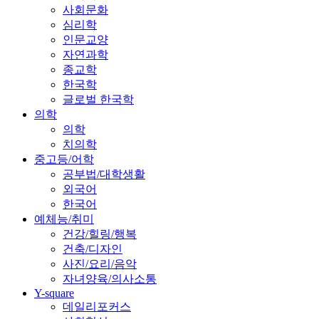
사회문화
심리학
인문교양
자연과학
종교학
한국학
글로벌 한국학
의학
의학
치의학
중고등/어학
공부법/대학생활
외국어
한국어
예체능/취미
건강/힐링/행복
건축/디자인
사진/요리/음악
자녀양육/의사소통
Y-square
데일리포커스