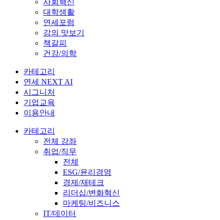
사회혁신
대학생활
연세포럼
강의 맛보기
책갈피
건강/의학
카테고리
연세 NEXT AI
시그니처
기업교육
이용안내
카테고리
전체 강좌
취업/직무
전체
ESG/윤리경영
경제/재테크
리더십/변화혁신
마케팅/비즈니스
IT/데이터