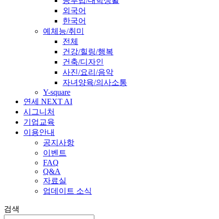
공부법/대학생활
외국어
한국어
예체능/취미
전체
건강/힐링/행복
건축/디자인
사진/요리/음악
자녀양육/의사소통
Y-square
연세 NEXT AI
시그니처
기업교육
이용안내
공지사항
이벤트
FAQ
Q&A
자료실
업데이트 소식
검색