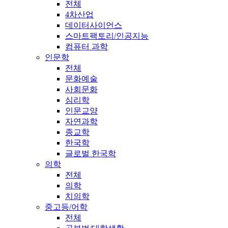
전체
4차산업
데이터사이언스
스마트팩토리/인공지능
컴퓨터 과학
인문학
전체
문화예술
사회문화
심리학
인문교양
자연과학
종교학
한국학
글로벌 한국학
의학
전체
의학
치의학
중고등/어학
전체