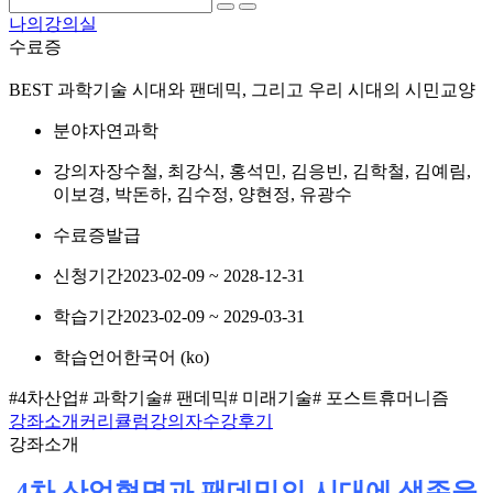
나의강의실
수료증
BEST
과학기술 시대와 팬데믹, 그리고 우리 시대의 시민교양
분야
자연과학
강의자
장수철, 최강식, 홍석민, 김응빈, 김학철, 김예림,
이보경, 박돈하, 김수정, 양현정, 유광수
수료증
발급
신청기간
2023-02-09 ~ 2028-12-31
학습기간
2023-02-09 ~ 2029-03-31
학습언어
한국어 ‎(ko)‎
#4차산업
# 과학기술
# 팬데믹
# 미래기술
# 포스트휴머니즘
강좌소개
커리큘럼
강의자
수강후기
강좌소개
4차 산업혁명과 팬데믹의 시대에 생존을