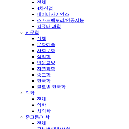
전체
4차산업
데이터사이언스
스마트팩토리/인공지능
컴퓨터 과학
인문학
전체
문화예술
사회문화
심리학
인문교양
자연과학
종교학
한국학
글로벌 한국학
의학
전체
의학
치의학
중고등/어학
전체