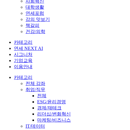
사회혁신
대학생활
연세포럼
강의 맛보기
책갈피
건강/의학
카테고리
연세 NEXT AI
시그니처
기업교육
이용안내
카테고리
전체 강좌
취업/직무
전체
ESG/윤리경영
경제/재테크
리더십/변화혁신
마케팅/비즈니스
IT/데이터