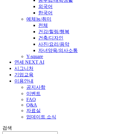
공부법/대학생활
외국어
한국어
예체능/취미
전체
건강/힐링/행복
건축/디자인
사진/요리/음악
자녀양육/의사소통
Y-square
연세 NEXT AI
시그니처
기업교육
이용안내
공지사항
이벤트
FAQ
Q&A
자료실
업데이트 소식
검색