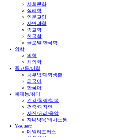
사회문화
심리학
인문교양
자연과학
종교학
한국학
글로벌 한국학
의학
의학
치의학
중고등/어학
공부법/대학생활
외국어
한국어
예체능/취미
건강/힐링/행복
건축/디자인
사진/요리/음악
자녀양육/의사소통
Y-square
데일리포커스