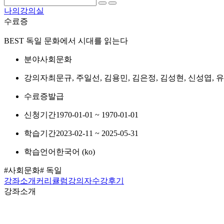
나의강의실
수료증
BEST
독일 문화에서 시대를 읽는다
분야
사회문화
강의자
최문규, 주일선, 김용민, 김은정, 김성현, 신성엽, 
수료증
발급
신청기간
1970-01-01 ~ 1970-01-01
학습기간
2023-02-11 ~ 2025-05-31
학습언어
한국어 ‎(ko)‎
#사회문화
# 독일
강좌소개
커리큘럼
강의자
수강후기
강좌소개