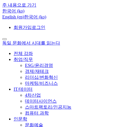
주 내용으로 가기
한국어 ‎(ko)‎
English ‎(en)‎
한국어 ‎(ko)‎
회원가입
로그인
독일 문화에서 시대를 읽는다
전체 강좌
취업/직무
ESG/윤리경영
경제/재테크
리더십/변화혁신
마케팅/비즈니스
IT/데이터
4차산업
데이터사이언스
스마트팩토리/인공지능
컴퓨터 과학
인문학
문화예술