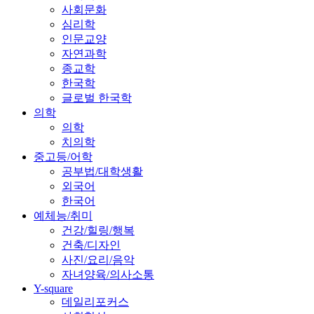
사회문화
심리학
인문교양
자연과학
종교학
한국학
글로벌 한국학
의학
의학
치의학
중고등/어학
공부법/대학생활
외국어
한국어
예체능/취미
건강/힐링/행복
건축/디자인
사진/요리/음악
자녀양육/의사소통
Y-square
데일리포커스