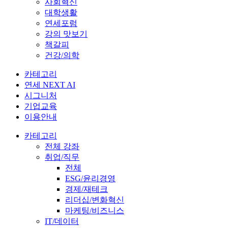
사회혁신
대학생활
연세포럼
강의 맛보기
책갈피
건강/의학
카테고리
연세 NEXT AI
시그니처
기업교육
이용안내
카테고리
전체 강좌
취업/직무
전체
ESG/윤리경영
경제/재테크
리더십/변화혁신
마케팅/비즈니스
IT/데이터