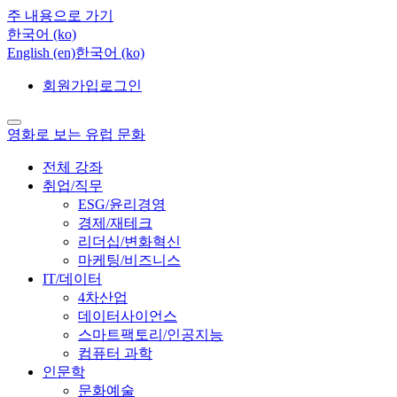
주 내용으로 가기
한국어 ‎(ko)‎
English ‎(en)‎
한국어 ‎(ko)‎
회원가입
로그인
영화로 보는 유럽 문화
전체 강좌
취업/직무
ESG/윤리경영
경제/재테크
리더십/변화혁신
마케팅/비즈니스
IT/데이터
4차산업
데이터사이언스
스마트팩토리/인공지능
컴퓨터 과학
인문학
문화예술