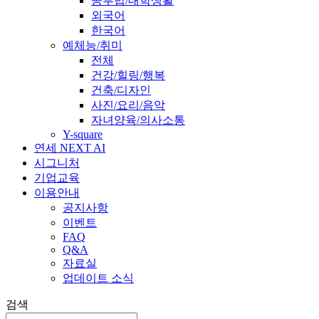
공부법/대학생활
외국어
한국어
예체능/취미
전체
건강/힐링/행복
건축/디자인
사진/요리/음악
자녀양육/의사소통
Y-square
연세 NEXT AI
시그니처
기업교육
이용안내
공지사항
이벤트
FAQ
Q&A
자료실
업데이트 소식
검색