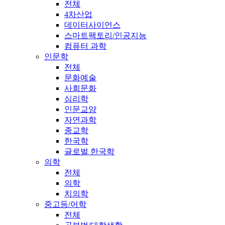
전체
4차산업
데이터사이언스
스마트팩토리/인공지능
컴퓨터 과학
인문학
전체
문화예술
사회문화
심리학
인문교양
자연과학
종교학
한국학
글로벌 한국학
의학
전체
의학
치의학
중고등/어학
전체