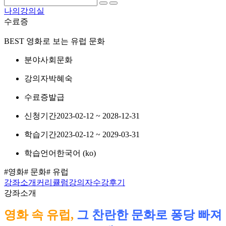
나의강의실
수료증
BEST
영화로 보는 유럽 문화
분야
사회문화
강의자
박혜숙
수료증
발급
신청기간
2023-02-12 ~ 2028-12-31
학습기간
2023-02-12 ~ 2029-03-31
학습언어
한국어 ‎(ko)‎
#영화
# 문화
# 유럽
강좌소개
커리큘럼
강의자
수강후기
강좌소개
영화 속 유럽,
그 찬란한 문화로 퐁당 빠져