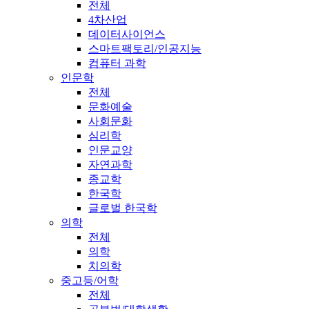
전체
4차산업
데이터사이언스
스마트팩토리/인공지능
컴퓨터 과학
인문학
전체
문화예술
사회문화
심리학
인문교양
자연과학
종교학
한국학
글로벌 한국학
의학
전체
의학
치의학
중고등/어학
전체