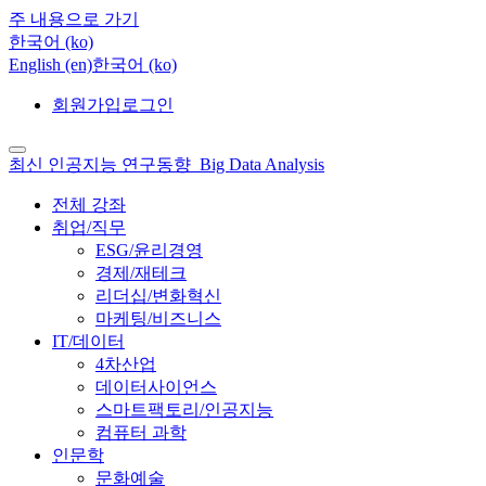
주 내용으로 가기
한국어 ‎(ko)‎
English ‎(en)‎
한국어 ‎(ko)‎
회원가입
로그인
최신 인공지능 연구동향_Big Data Analysis
전체 강좌
취업/직무
ESG/윤리경영
경제/재테크
리더십/변화혁신
마케팅/비즈니스
IT/데이터
4차산업
데이터사이언스
스마트팩토리/인공지능
컴퓨터 과학
인문학
문화예술