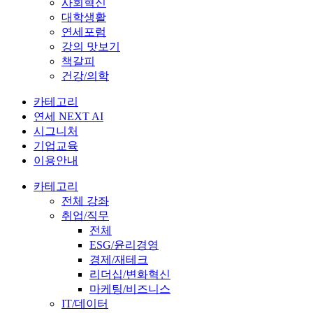
사회혁신
대학생활
연세포럼
강의 맛보기
책갈피
건강/의학
카테고리
연세 NEXT AI
시그니처
기업교육
이용안내
카테고리
전체 강좌
취업/직무
전체
ESG/윤리경영
경제/재테크
리더십/변화혁신
마케팅/비즈니스
IT/데이터