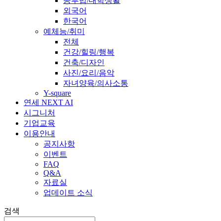
공부법/대학생활
외국어
한국어
예체능/취미
전체
건강/힐링/행복
건축/디자인
사진/요리/음악
자녀양육/의사소통
Y-square
연세 NEXT AI
시그니처
기업교육
이용안내
공지사항
이벤트
FAQ
Q&A
자료실
업데이트 소식
검색