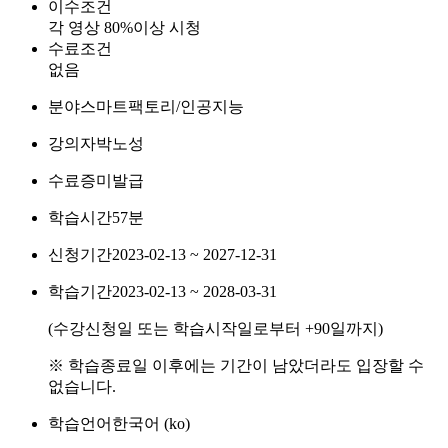
이수조건
각 영상 80%이상 시청
수료조건
없음
분야
스마트팩토리/인공지능
강의자
박노성
수료증
미발급
학습시간
57분
신청기간
2023-02-13 ~ 2027-12-31
학습기간
2023-02-13 ~ 2028-03-31
(수강신청일 또는 학습시작일로부터
+90
일까지)
※ 학습종료일 이후에는 기간이 남았더라도 입장할 수
없습니다.
학습언어
한국어 ‎(ko)‎