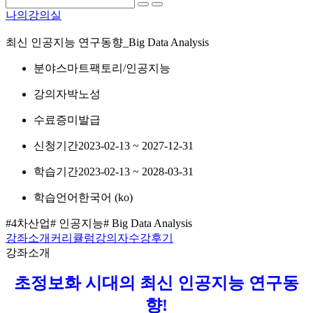
나의강의실
최신 인공지능 연구동향_Big Data Analysis
분야
스마트팩토리/인공지능
강의자
박노성
수료증
미발급
신청기간
2023-02-13 ~ 2027-12-31
학습기간
2023-02-13 ~ 2028-03-31
학습언어
한국어 ‎(ko)‎
#4차산업
# 인공지능
# Big Data Analysis
강좌소개
커리큘럼
강의자
수강후기
강좌소개
초정보화 시대의 최신 인공지능 연구동
향!