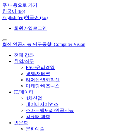
주 내용으로 가기
한국어 ‎(ko)‎
English ‎(en)‎
한국어 ‎(ko)‎
회원가입
로그인
최신 인공지능 연구동향_Computer Vision
전체 강좌
취업/직무
ESG/윤리경영
경제/재테크
리더십/변화혁신
마케팅/비즈니스
IT/데이터
4차산업
데이터사이언스
스마트팩토리/인공지능
컴퓨터 과학
인문학
문화예술