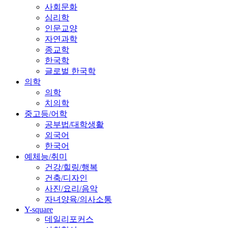
사회문화
심리학
인문교양
자연과학
종교학
한국학
글로벌 한국학
의학
의학
치의학
중고등/어학
공부법/대학생활
외국어
한국어
예체능/취미
건강/힐링/행복
건축/디자인
사진/요리/음악
자녀양육/의사소통
Y-square
데일리포커스