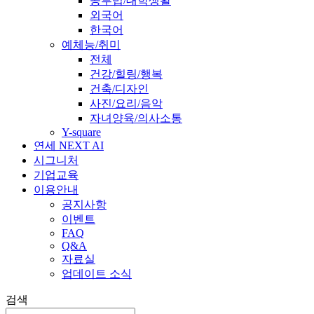
공부법/대학생활
외국어
한국어
예체능/취미
전체
건강/힐링/행복
건축/디자인
사진/요리/음악
자녀양육/의사소통
Y-square
연세 NEXT AI
시그니처
기업교육
이용안내
공지사항
이벤트
FAQ
Q&A
자료실
업데이트 소식
검색