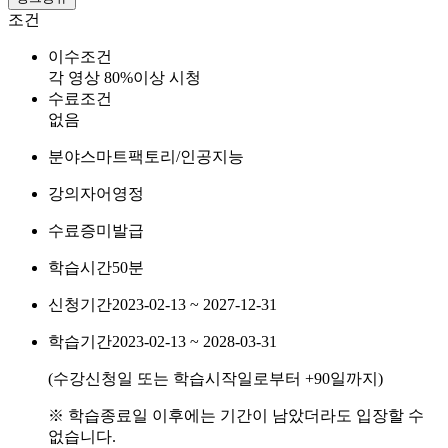
조건
이수조건
각 영상 80%이상 시청
수료조건
없음
분야
스마트팩토리/인공지능
강의자
어영정
수료증
미발급
학습시간
50분
신청기간
2023-02-13 ~ 2027-12-31
학습기간
2023-02-13 ~ 2028-03-31
(수강신청일 또는 학습시작일로부터
+90
일까지)
※ 학습종료일 이후에는 기간이 남았더라도 입장할 수
없습니다.