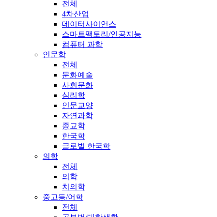
전체
4차산업
데이터사이언스
스마트팩토리/인공지능
컴퓨터 과학
인문학
전체
문화예술
사회문화
심리학
인문교양
자연과학
종교학
한국학
글로벌 한국학
의학
전체
의학
치의학
중고등/어학
전체