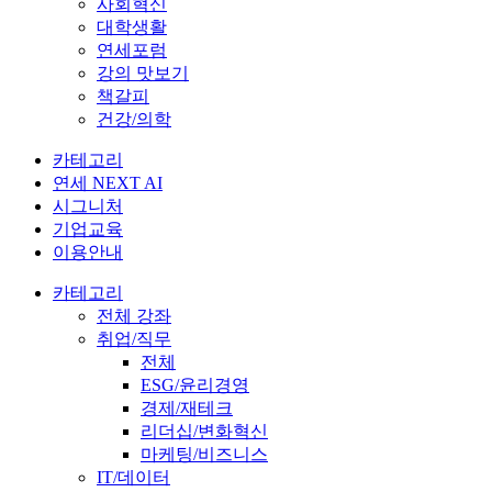
사회혁신
대학생활
연세포럼
강의 맛보기
책갈피
건강/의학
카테고리
연세 NEXT AI
시그니처
기업교육
이용안내
카테고리
전체 강좌
취업/직무
전체
ESG/윤리경영
경제/재테크
리더십/변화혁신
마케팅/비즈니스
IT/데이터