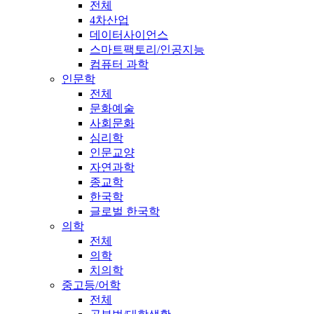
전체
4차산업
데이터사이언스
스마트팩토리/인공지능
컴퓨터 과학
인문학
전체
문화예술
사회문화
심리학
인문교양
자연과학
종교학
한국학
글로벌 한국학
의학
전체
의학
치의학
중고등/어학
전체