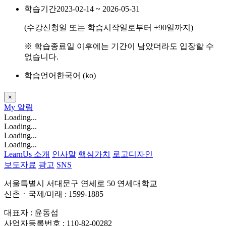
학습기간
2023-02-14 ~ 2026-05-31
(수강신청일 또는 학습시작일로부터
+90
일까지)
※ 학습종료일 이후에는 기간이 남았더라도 입장할 수
없습니다.
학습언어
한국어 ‎(ko)‎
×
My
알림
Loading...
Loading...
Loading...
Loading...
LearnUs 소개
인사말
핵심가치
로고디자인
보도자료
광고
SNS
서울특별시 서대문구 연세로 50 연세대학교
신촌ㆍ국제/미래 : 1599-1885
대표자 : 윤동섭
사업자등록번호 : 110-82-00282