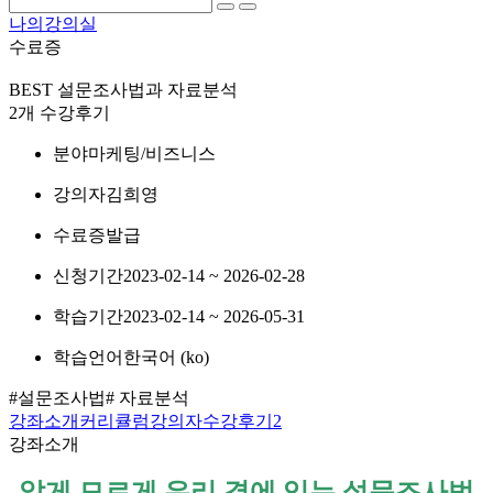
나의강의실
수료증
BEST
설문조사법과 자료분석
2개 수강후기
분야
마케팅/비즈니스
강의자
김희영
수료증
발급
신청기간
2023-02-14 ~ 2026-02-28
학습기간
2023-02-14 ~ 2026-05-31
학습언어
한국어 ‎(ko)‎
#설문조사법
# 자료분석
강좌소개
커리큘럼
강의자
수강후기
2
강좌소개
알게 모르게 우리 곁에 있는 설문조사법