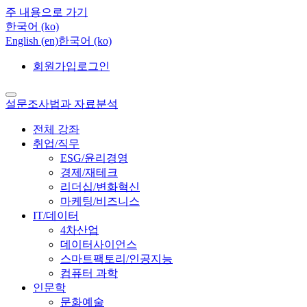
주 내용으로 가기
한국어 ‎(ko)‎
English ‎(en)‎
한국어 ‎(ko)‎
회원가입
로그인
설문조사법과 자료분석
전체 강좌
취업/직무
ESG/윤리경영
경제/재테크
리더십/변화혁신
마케팅/비즈니스
IT/데이터
4차산업
데이터사이언스
스마트팩토리/인공지능
컴퓨터 과학
인문학
문화예술