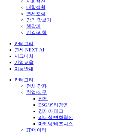
사회혁신
대학생활
연세포럼
강의 맛보기
책갈피
건강/의학
카테고리
연세 NEXT AI
시그니처
기업교육
이용안내
카테고리
전체 강좌
취업/직무
전체
ESG/윤리경영
경제/재테크
리더십/변화혁신
마케팅/비즈니스
IT/데이터