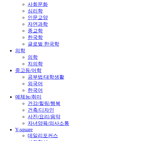
사회문화
심리학
인문교양
자연과학
종교학
한국학
글로벌 한국학
의학
의학
치의학
중고등/어학
공부법/대학생활
외국어
한국어
예체능/취미
건강/힐링/행복
건축/디자인
사진/요리/음악
자녀양육/의사소통
Y-square
데일리포커스