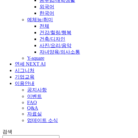
공부법/대학생활
외국어
한국어
예체능/취미
전체
건강/힐링/행복
건축/디자인
사진/요리/음악
자녀양육/의사소통
Y-square
연세 NEXT AI
시그니처
기업교육
이용안내
공지사항
이벤트
FAQ
Q&A
자료실
업데이트 소식
검색