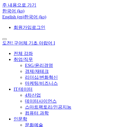
주 내용으로 가기
한국어 ‎(ko)‎
English ‎(en)‎
한국어 ‎(ko)‎
회원가입
로그인
도전! 구어체 기초 아랍어 I
전체 강좌
취업/직무
ESG/윤리경영
경제/재테크
리더십/변화혁신
마케팅/비즈니스
IT/데이터
4차산업
데이터사이언스
스마트팩토리/인공지능
컴퓨터 과학
인문학
문화예술