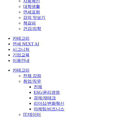
사회혁신
대학생활
연세포럼
강의 맛보기
책갈피
건강/의학
카테고리
연세 NEXT AI
시그니처
기업교육
이용안내
카테고리
전체 강좌
취업/직무
전체
ESG/윤리경영
경제/재테크
리더십/변화혁신
마케팅/비즈니스
IT/데이터