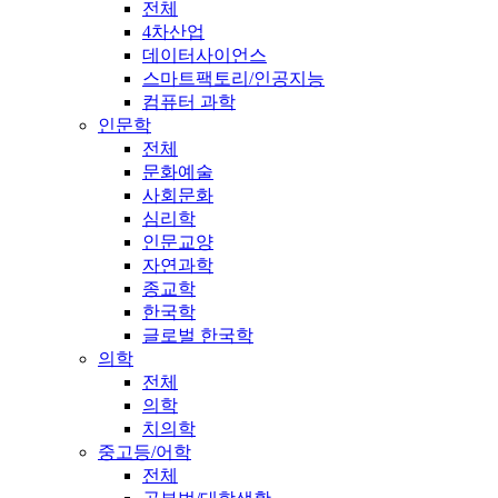
전체
4차산업
데이터사이언스
스마트팩토리/인공지능
컴퓨터 과학
인문학
전체
문화예술
사회문화
심리학
인문교양
자연과학
종교학
한국학
글로벌 한국학
의학
전체
의학
치의학
중고등/어학
전체