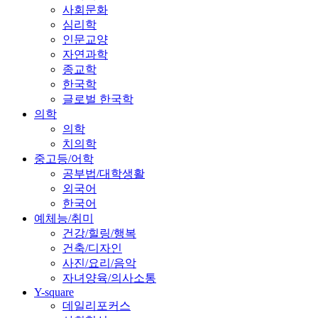
사회문화
심리학
인문교양
자연과학
종교학
한국학
글로벌 한국학
의학
의학
치의학
중고등/어학
공부법/대학생활
외국어
한국어
예체능/취미
건강/힐링/행복
건축/디자인
사진/요리/음악
자녀양육/의사소통
Y-square
데일리포커스