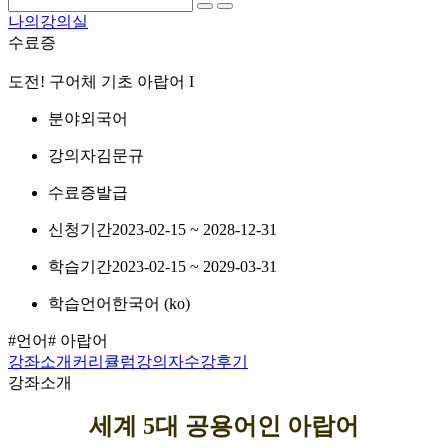
나의강의실
수료증
도전! 구어체 기초 아랍어 I
분야
외국어
강의자
김문규
수료증
발급
신청기간
2023-02-15 ~ 2028-12-31
학습기간
2023-02-15 ~ 2029-03-31
학습언어
한국어 ‎(ko)‎
#언어
# 아랍어
강좌소개
커리큘럼
강의자
수강후기
강좌소개
세계 5대 공용어인 아랍어