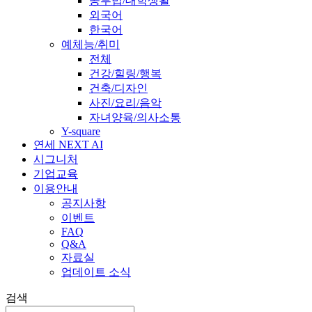
공부법/대학생활
외국어
한국어
예체능/취미
전체
건강/힐링/행복
건축/디자인
사진/요리/음악
자녀양육/의사소통
Y-square
연세 NEXT AI
시그니처
기업교육
이용안내
공지사항
이벤트
FAQ
Q&A
자료실
업데이트 소식
검색