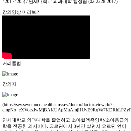
4201~4205) / 연세대학교 의과대학 행정팀 (02-2228-2017)
강의영상 미리보기
커리큘럼
강의자
(https://sev.severance.healthcare/sev/doctor/doctor-view.do?
empNo=eXVoczIwMjBAKUApMuAmjHUvE9RqVa7KDRhLPZy
연세대학교 의과대학을 졸업하고 소아혈액종양학/소아응급의
학을 전공한 의사이다. 요르단에서 3년간 살면서 요르단 언어