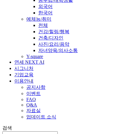
공부법/대학생활
외국어
한국어
예체능/취미
전체
건강/힐링/행복
건축/디자인
사진/요리/음악
자녀양육/의사소통
Y-square
연세 NEXT AI
시그니처
기업교육
이용안내
공지사항
이벤트
FAQ
Q&A
자료실
업데이트 소식
검색