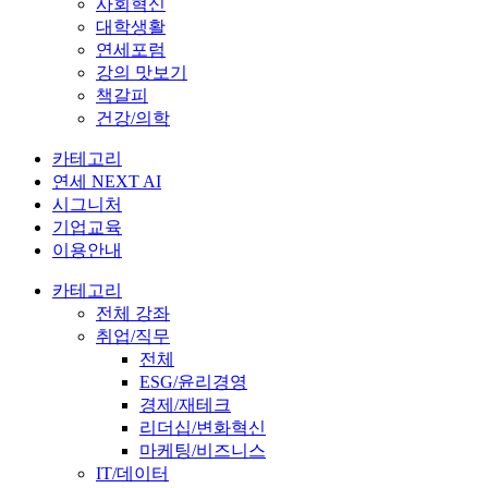
사회혁신
대학생활
연세포럼
강의 맛보기
책갈피
건강/의학
카테고리
연세 NEXT AI
시그니처
기업교육
이용안내
카테고리
전체 강좌
취업/직무
전체
ESG/윤리경영
경제/재테크
리더십/변화혁신
마케팅/비즈니스
IT/데이터