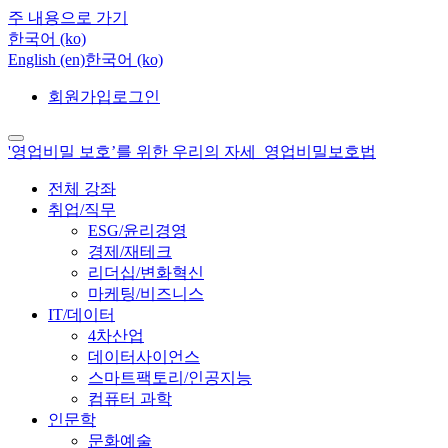
주 내용으로 가기
한국어 ‎(ko)‎
English ‎(en)‎
한국어 ‎(ko)‎
회원가입
로그인
'영업비밀 보호’를 위한 우리의 자세_영업비밀보호법
전체 강좌
취업/직무
ESG/윤리경영
경제/재테크
리더십/변화혁신
마케팅/비즈니스
IT/데이터
4차산업
데이터사이언스
스마트팩토리/인공지능
컴퓨터 과학
인문학
문화예술