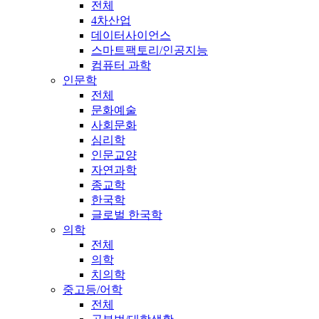
전체
4차산업
데이터사이언스
스마트팩토리/인공지능
컴퓨터 과학
인문학
전체
문화예술
사회문화
심리학
인문교양
자연과학
종교학
한국학
글로벌 한국학
의학
전체
의학
치의학
중고등/어학
전체