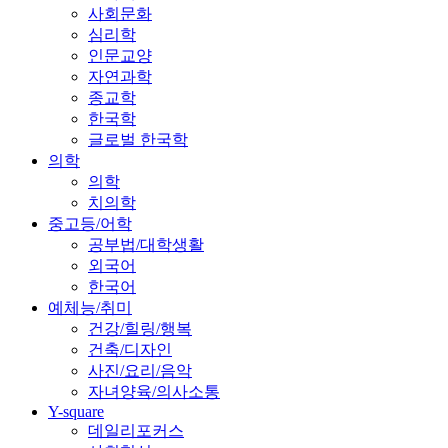
사회문화
심리학
인문교양
자연과학
종교학
한국학
글로벌 한국학
의학
의학
치의학
중고등/어학
공부법/대학생활
외국어
한국어
예체능/취미
건강/힐링/행복
건축/디자인
사진/요리/음악
자녀양육/의사소통
Y-square
데일리포커스