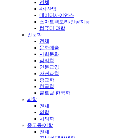
전체
4차산업
데이터사이언스
스마트팩토리/인공지능
컴퓨터 과학
인문학
전체
문화예술
사회문화
심리학
인문교양
자연과학
종교학
한국학
글로벌 한국학
의학
전체
의학
치의학
중고등/어학
전체