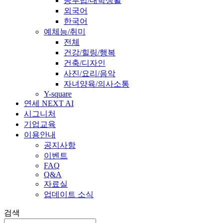
공부법/대학생활
외국어
한국어
예체능/취미
전체
건강/힐링/행복
건축/디자인
사진/요리/음악
자녀양육/의사소통
Y-square
연세 NEXT AI
시그니처
기업교육
이용안내
공지사항
이벤트
FAQ
Q&A
자료실
업데이트 소식
검색