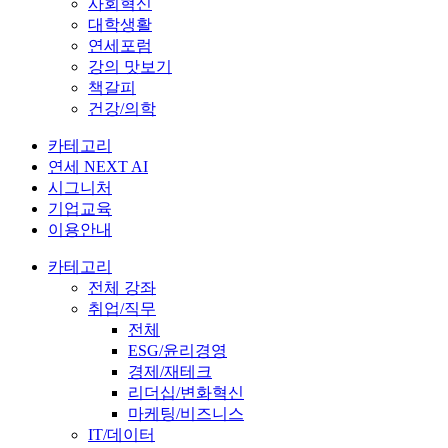
사회혁신
대학생활
연세포럼
강의 맛보기
책갈피
건강/의학
카테고리
연세 NEXT AI
시그니처
기업교육
이용안내
카테고리
전체 강좌
취업/직무
전체
ESG/윤리경영
경제/재테크
리더십/변화혁신
마케팅/비즈니스
IT/데이터