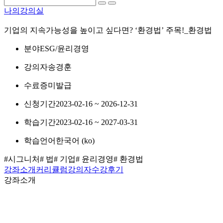
나의강의실
기업의 지속가능성을 높이고 싶다면? ‘환경법’ 주목!_환경법
분야
ESG/윤리경영
강의자
송경훈
수료증
미발급
신청기간
2023-02-16 ~ 2026-12-31
학습기간
2023-02-16 ~ 2027-03-31
학습언어
한국어 ‎(ko)‎
#시그니처
# 법
# 기업
# 윤리경영
# 환경법
강좌소개
커리큘럼
강의자
수강후기
강좌소개