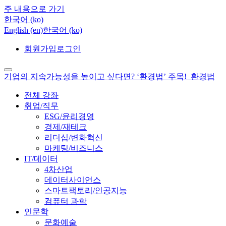
주 내용으로 가기
한국어 ‎(ko)‎
English ‎(en)‎
한국어 ‎(ko)‎
회원가입
로그인
기업의 지속가능성을 높이고 싶다면? ‘환경법’ 주목!_환경법
전체 강좌
취업/직무
ESG/윤리경영
경제/재테크
리더십/변화혁신
마케팅/비즈니스
IT/데이터
4차산업
데이터사이언스
스마트팩토리/인공지능
컴퓨터 과학
인문학
문화예술