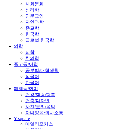
사회문화
심리학
인문교양
자연과학
종교학
한국학
글로벌 한국학
의학
의학
치의학
중고등/어학
공부법/대학생활
외국어
한국어
예체능/취미
건강/힐링/행복
건축/디자인
사진/요리/음악
자녀양육/의사소통
Y-square
데일리포커스