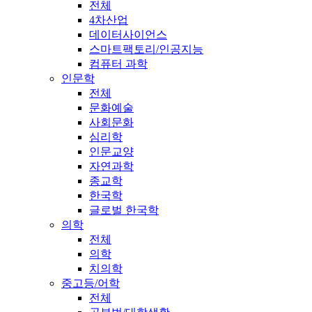
전체
4차산업
데이터사이언스
스마트팩토리/인공지능
컴퓨터 과학
인문학
전체
문화예술
사회문화
심리학
인문교양
자연과학
종교학
한국학
글로벌 한국학
의학
전체
의학
치의학
중고등/어학
전체