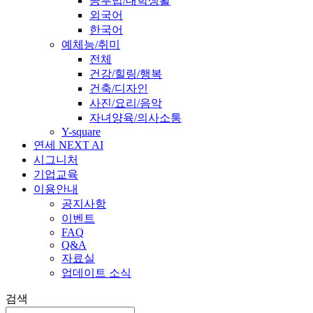
공부법/대학생활
외국어
한국어
예체능/취미
전체
건강/힐링/행복
건축/디자인
사진/요리/음악
자녀양육/의사소통
Y-square
연세 NEXT AI
시그니처
기업교육
이용안내
공지사항
이벤트
FAQ
Q&A
자료실
업데이트 소식
검색