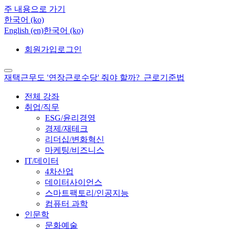
주 내용으로 가기
한국어 ‎(ko)‎
English ‎(en)‎
한국어 ‎(ko)‎
회원가입
로그인
재택근무도 '연장근로수당' 줘야 할까?_근로기준법
전체 강좌
취업/직무
ESG/윤리경영
경제/재테크
리더십/변화혁신
마케팅/비즈니스
IT/데이터
4차산업
데이터사이언스
스마트팩토리/인공지능
컴퓨터 과학
인문학
문화예술