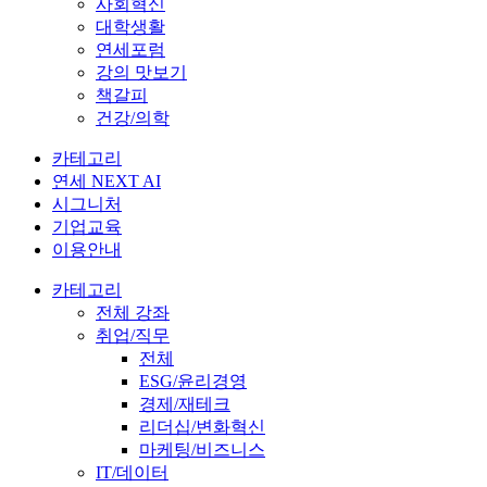
사회혁신
대학생활
연세포럼
강의 맛보기
책갈피
건강/의학
카테고리
연세 NEXT AI
시그니처
기업교육
이용안내
카테고리
전체 강좌
취업/직무
전체
ESG/윤리경영
경제/재테크
리더십/변화혁신
마케팅/비즈니스
IT/데이터