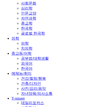
사회문화
심리학
인문교양
자연과학
종교학
한국학
글로벌 한국학
의학
의학
치의학
중고등/어학
공부법/대학생활
외국어
한국어
예체능/취미
건강/힐링/행복
건축/디자인
사진/요리/음악
자녀양육/의사소통
Y-square
데일리포커스