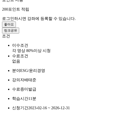
200
포인트 적립
로그인하시면 강좌에 등록할 수 있습니다.
좋아요
링크공유
조건
이수조건
각 영상 80%이상 시청
수료조건
없음
분야
ESG/윤리경영
강의자
배태준
수료증
미발급
학습시간
11분
신청기간
2023-02-16 ~ 2026-12-31