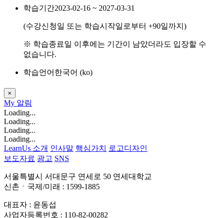
학습기간
2023-02-16 ~ 2027-03-31
(수강신청일 또는 학습시작일로부터
+90
일까지)
※ 학습종료일 이후에는 기간이 남았더라도 입장할 수
없습니다.
학습언어
한국어 ‎(ko)‎
×
My
알림
Loading...
Loading...
Loading...
Loading...
LearnUs 소개
인사말
핵심가치
로고디자인
보도자료
광고
SNS
서울특별시 서대문구 연세로 50 연세대학교
신촌ㆍ국제/미래 : 1599-1885
대표자 : 윤동섭
사업자등록번호 : 110-82-00282