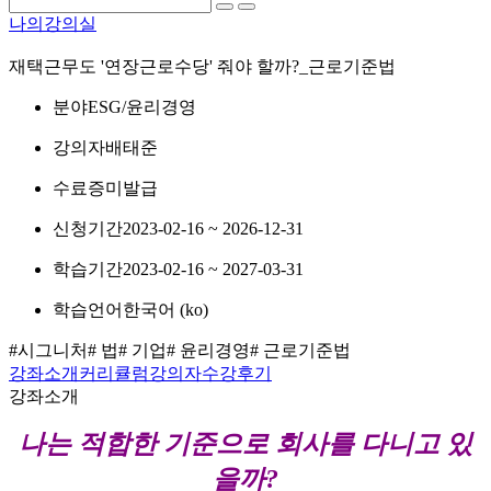
나의강의실
재택근무도 '연장근로수당' 줘야 할까?_근로기준법
분야
ESG/윤리경영
강의자
배태준
수료증
미발급
신청기간
2023-02-16 ~ 2026-12-31
학습기간
2023-02-16 ~ 2027-03-31
학습언어
한국어 ‎(ko)‎
#시그니처
# 법
# 기업
# 윤리경영
# 근로기준법
강좌소개
커리큘럼
강의자
수강후기
강좌소개
나는 적합한 기준으로 회사를 다니고 있
을까?