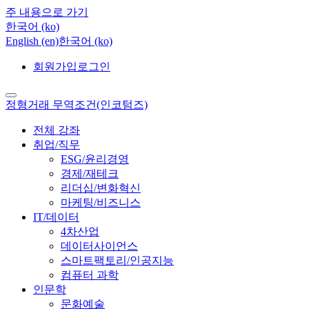
주 내용으로 가기
한국어 ‎(ko)‎
English ‎(en)‎
한국어 ‎(ko)‎
회원가입
로그인
정형거래 무역조건(인코텀즈)
전체 강좌
취업/직무
ESG/윤리경영
경제/재테크
리더십/변화혁신
마케팅/비즈니스
IT/데이터
4차산업
데이터사이언스
스마트팩토리/인공지능
컴퓨터 과학
인문학
문화예술