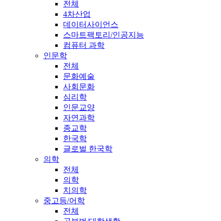
전체
4차산업
데이터사이언스
스마트팩토리/인공지능
컴퓨터 과학
인문학
전체
문화예술
사회문화
심리학
인문교양
자연과학
종교학
한국학
글로벌 한국학
의학
전체
의학
치의학
중고등/어학
전체