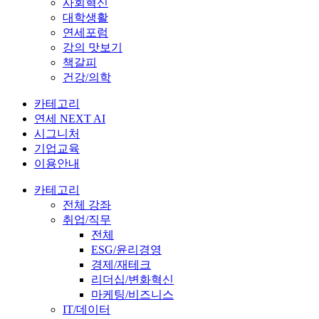
사회혁신
대학생활
연세포럼
강의 맛보기
책갈피
건강/의학
카테고리
연세 NEXT AI
시그니처
기업교육
이용안내
카테고리
전체 강좌
취업/직무
전체
ESG/윤리경영
경제/재테크
리더십/변화혁신
마케팅/비즈니스
IT/데이터