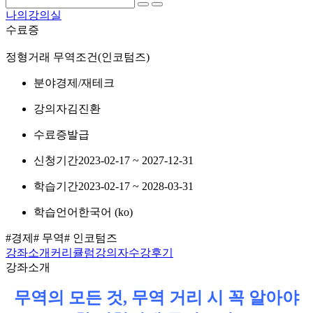
나의강의실
수료증
정형거래 무역조건(인코텀즈)
분야
경제/재테크
강의자
김진환
수료증
발급
신청기간
2023-02-17 ~ 2027-12-31
학습기간
2023-02-17 ~ 2028-03-31
학습언어
한국어 ‎(ko)‎
#경제
# 무역
# 인코텀즈
강좌소개
커리큘럼
강의자
수강후기
강좌소개
무역의 모든 것, 무역 거리 시 꼭 알아야