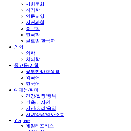
사회문화
심리학
인문교양
자연과학
종교학
한국학
글로벌 한국학
의학
의학
치의학
중고등/어학
공부법/대학생활
외국어
한국어
예체능/취미
건강/힐링/행복
건축/디자인
사진/요리/음악
자녀양육/의사소통
Y-square
데일리포커스