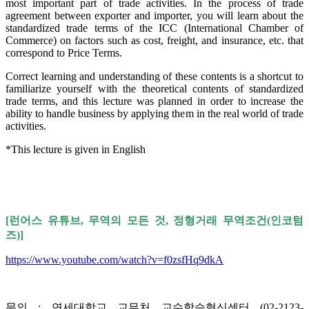
most important part of trade activities. In the process of trade
agreement between exporter and importer, you will learn about the
standardized trade terms of the ICC (International Chamber of
Commerce) on factors such as cost, freight, and insurance, etc. that
correspond to Price Terms.
Correct learning and understanding of these contents is a shortcut to
familiarize yourself with the theoretical contents of standardized
trade terms, and this lecture was planned in order to increase the
ability to handle business by applying them in the real world of trade
activities.
*This lecture is given in English
[런어스 유튜브, 무역의 모든 것, 정형거래 무역조건(인코텀
즈)]
https://www.youtube.com/watch?v=f0zsfHq9dkA
문의 : 연세대학교 교무처 교수학습혁신센터 (02-2123-