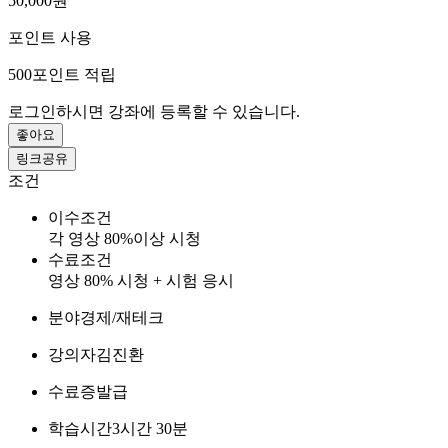
50,000원
포인트 사용
500
포인트 적립
로그인하시면 강좌에 등록할 수 있습니다.
좋아요
링크공유
조건
이수조건
각 영상 80%이상 시청
수료조건
영상 80% 시청 + 시험 응시
분야
경제/재테크
강의자
김진환
수료증
발급
학습시간
3시간 30분