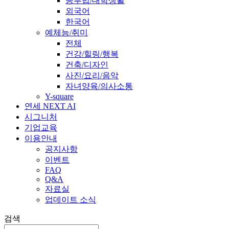
공부법/대학생활
외국어
한국어
예체능/취미
전체
건강/힐링/행복
건축/디자인
사진/요리/음악
자녀양육/의사소통
Y-square
연세 NEXT AI
시그니처
기업교육
이용안내
공지사항
이벤트
FAQ
Q&A
자료실
업데이트 소식
검색