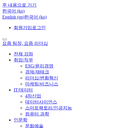
주 내용으로 가기
한국어 ‎(ko)‎
English ‎(en)‎
한국어 ‎(ko)‎
회원가입
로그인
요즘 팀장, 요즘 리더십
전체 강좌
취업/직무
ESG/윤리경영
경제/재테크
리더십/변화혁신
마케팅/비즈니스
IT/데이터
4차산업
데이터사이언스
스마트팩토리/인공지능
컴퓨터 과학
인문학
문화예술