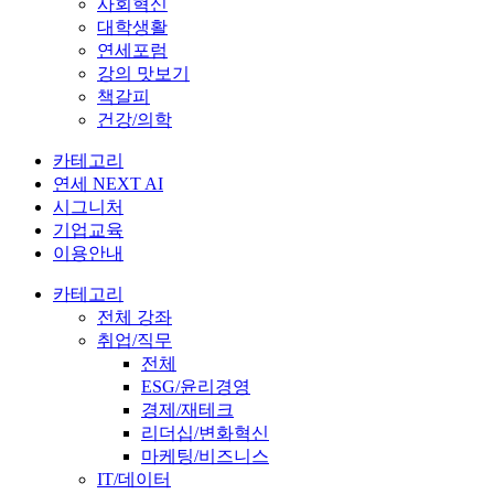
사회혁신
대학생활
연세포럼
강의 맛보기
책갈피
건강/의학
카테고리
연세 NEXT AI
시그니처
기업교육
이용안내
카테고리
전체 강좌
취업/직무
전체
ESG/윤리경영
경제/재테크
리더십/변화혁신
마케팅/비즈니스
IT/데이터