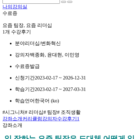
나의강의실
수료증
요즘 팀장, 요즘 리더십
1개 수강후기
분야
리더십/변화혁신
강의자
백종화, 윤대현, 이민영
수료증
발급
신청기간
2023-02-17 ~ 2026-12-31
학습기간
2023-02-17 ~ 2027-03-31
학습언어
한국어 ‎(ko)‎
#시그니처
# 리더십
# 팀장
# 조직생활
강좌소개
커리큘럼
강의자
수강후기
1
강좌소개
일 잘하는 요즘 팀장은 도대체 어떻게 일