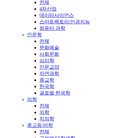
전체
4차산업
데이터사이언스
스마트팩토리/인공지능
컴퓨터 과학
인문학
전체
문화예술
사회문화
심리학
인문교양
자연과학
종교학
한국학
글로벌 한국학
의학
전체
의학
치의학
중고등/어학
전체