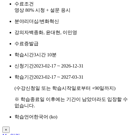
수료조건
영상 80% 시청 + 설문 응시
분야
리더십/변화혁신
강의자
백종화, 윤대현, 이민영
수료증
발급
학습시간
3시간 10분
신청기간
2023-02-17 ~ 2026-12-31
학습기간
2023-02-17 ~ 2027-03-31
(수강신청일 또는 학습시작일로부터
+90
일까지)
※ 학습종료일 이후에는 기간이 남았더라도 입장할 수
없습니다.
학습언어
한국어 ‎(ko)‎
×