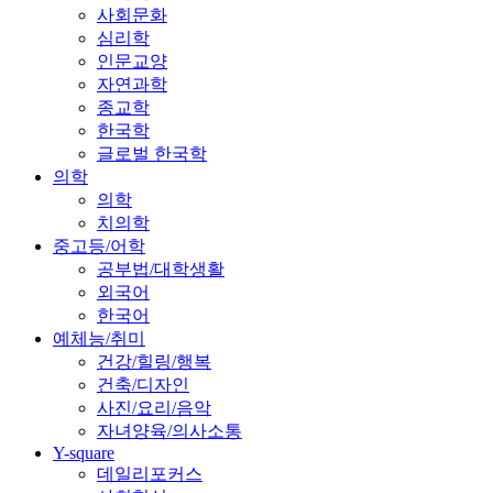
사회문화
심리학
인문교양
자연과학
종교학
한국학
글로벌 한국학
의학
의학
치의학
중고등/어학
공부법/대학생활
외국어
한국어
예체능/취미
건강/힐링/행복
건축/디자인
사진/요리/음악
자녀양육/의사소통
Y-square
데일리포커스