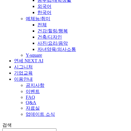
공부법/대학생활
외국어
한국어
예체능/취미
전체
건강/힐링/행복
건축/디자인
사진/요리/음악
자녀양육/의사소통
Y-square
연세 NEXT AI
시그니처
기업교육
이용안내
공지사항
이벤트
FAQ
Q&A
자료실
업데이트 소식
검색