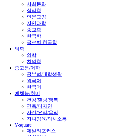
사회문화
심리학
인문교양
자연과학
종교학
한국학
글로벌 한국학
의학
의학
치의학
중고등/어학
공부법/대학생활
외국어
한국어
예체능/취미
건강/힐링/행복
건축/디자인
사진/요리/음악
자녀양육/의사소통
Y-square
데일리포커스