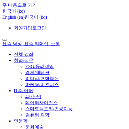
주 내용으로 가기
한국어 ‎(ko)‎
English ‎(en)‎
한국어 ‎(ko)‎
회원가입
로그인
요즘 팀장, 요즘 리더십_소통
전체 강좌
취업/직무
ESG/윤리경영
경제/재테크
리더십/변화혁신
마케팅/비즈니스
IT/데이터
4차산업
데이터사이언스
스마트팩토리/인공지능
컴퓨터 과학
인문학
문화예술