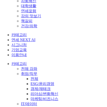
사회혁신
대학생활
연세포럼
강의 맛보기
책갈피
건강/의학
카테고리
연세 NEXT AI
시그니처
기업교육
이용안내
카테고리
전체 강좌
취업/직무
전체
ESG/윤리경영
경제/재테크
리더십/변화혁신
마케팅/비즈니스
IT/데이터