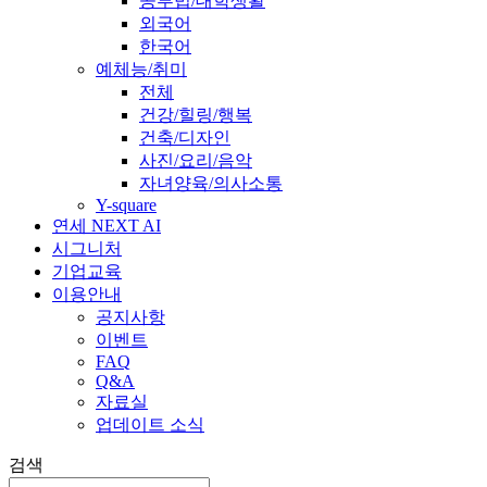
공부법/대학생활
외국어
한국어
예체능/취미
전체
건강/힐링/행복
건축/디자인
사진/요리/음악
자녀양육/의사소통
Y-square
연세 NEXT AI
시그니처
기업교육
이용안내
공지사항
이벤트
FAQ
Q&A
자료실
업데이트 소식
검색