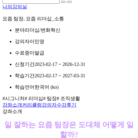
나의강의실
요즘 팀장, 요즘 리더십_소통
분야
리더십/변화혁신
강의자
이민영
수료증
미발급
신청기간
2023-02-17 ~ 2026-12-31
학습기간
2023-02-17 ~ 2027-03-31
학습언어
한국어 ‎(ko)‎
#시그니처
# 리더십
# 팀장
# 조직생활
강좌소개
커리큘럼
강의자
수강후기
강좌소개
일 잘하는 요즘 팀장은 도대체 어떻게 일
할까?