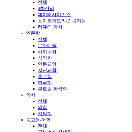
전체
4차산업
데이터사이언스
스마트팩토리/인공지능
컴퓨터 과학
인문학
전체
문화예술
사회문화
심리학
인문교양
자연과학
종교학
한국학
글로벌 한국학
의학
전체
의학
치의학
중고등/어학
전체