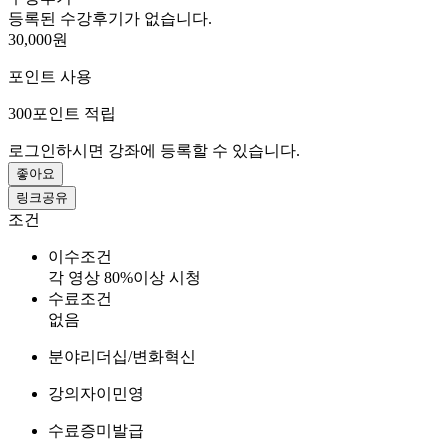
등록된 수강후기가 없습니다.
30,000원
포인트 사용
300
포인트 적립
로그인하시면 강좌에 등록할 수 있습니다.
좋아요
링크공유
조건
이수조건
각 영상 80%이상 시청
수료조건
없음
분야
리더십/변화혁신
강의자
이민영
수료증
미발급